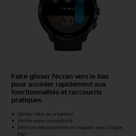
0
a
i
n
s
i
q
u
'
à
a
s
s
Faire glisser l'écran vers le bas
u
pour accéder rapidement aux
r
fonctionnalités et raccourcis
e
r
pratiques
s
a
Vérifier l'état de la batterie
c
Vérifier votre connectivité
o
Effectuer des paiements en magasin avec Google
n
Pay*
f