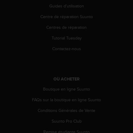
s
Guides d'utilisation
p
o
Centre de réparation Suunto
u
r
Centres de réparation
a
c
Tutorial Tuesday
c
Contactez-nous
é
d
e
r
a
u
OÙ ACHETER
x
Boutique en ligne Suunto
i
n
FAQs sur la boutique en ligne Suunto
f
o
Conditions Générales de Vente
r
m
Suunto Pro Club
a
Remise étudiante Suunto
t