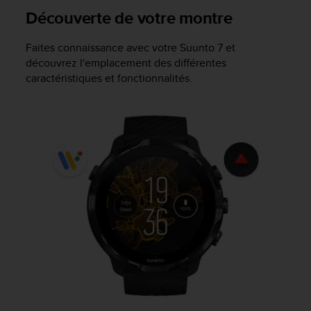
f
Découverte de votre montre
o
r
Faites connaissance avec votre
Suunto 7
et
m
découvrez l'emplacement des différentes
i
caractéristiques et fonctionnalités.
t
é
a
u
x
d
i
r
e
c
t
i
v
e
s
d
'