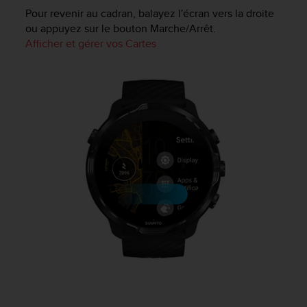
u
Pour revenir au cadran, balayez l'écran vers la droite
x
ou appuyez sur le bouton Marche/Arrêt.
É
Afficher et gérer vos Cartes
t
a
t
s
-
U
n
i
s
a
u
+
1
8
5
5
2
5
8