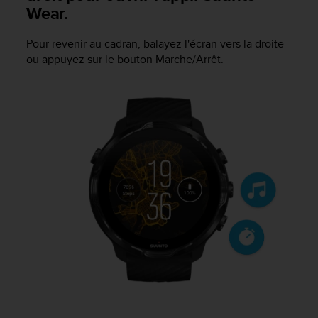
Wear.
e
b
(
Pour revenir au cadran, balayez l'écran vers la droite
W
ou appuyez sur le bouton Marche/Arrêt.
e
b
C
o
n
t
e
n
t
A
c
c
e
s
s
i
b
i