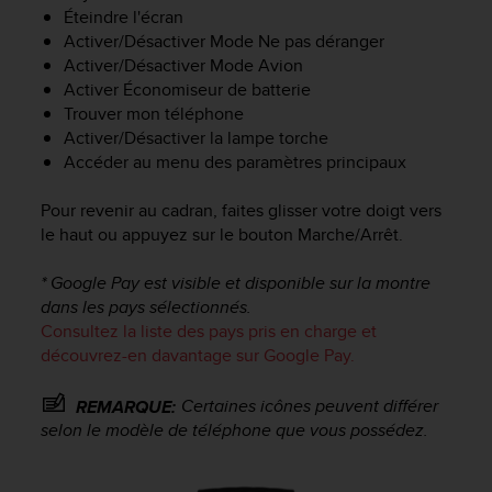
o
Éteindre l'écran
r
Activer/Désactiver Mode Ne pas déranger
m
Activer/Désactiver Mode Avion
i
Activer Économiseur de batterie
t
Trouver mon téléphone
é
Activer/Désactiver la lampe torche
a
Accéder au menu des paramètres principaux
u
x
Pour revenir au cadran, faites glisser votre doigt vers
a
le haut ou appuyez sur le bouton Marche/Arrêt.
u
t
r
* Google Pay est visible et disponible sur la montre
e
dans les pays sélectionnés.
s
Consultez la liste des pays pris en charge et
n
découvrez-en davantage sur Google Pay.
o
r
Certaines icônes peuvent différer
REMARQUE:
m
selon le modèle de téléphone que vous possédez.
e
s
d