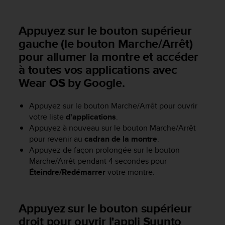
a
c
c
Appuyez sur le bouton supérieur
e
gauche (le bouton Marche/Arrêt)
s
pour allumer la montre et accéder
s
i
à toutes vos applications avec
b
Wear OS by Google.
i
l
i
Appuyez sur le bouton Marche/Arrêt pour ouvrir
t
votre liste
d'applications
.
é
Appuyez à nouveau sur le bouton Marche/Arrêt
d
pour revenir au
cadran de la montre
.
u
Appuyez de façon prolongée sur le bouton
c
Marche/Arrêt pendant 4 secondes pour
o
Éteindre/Redémarrer
votre montre.
n
t
e
n
Appuyez sur le bouton supérieur
u
droit pour ouvrir l'appli Suunto
W