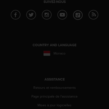
SUIVEZ-NOUS
s
r
e
n
c
o
n
t
r
COUNTRY AND LANGUAGE
e
z
Monaco
d
e
s
p
r
ASSISTANCE
o
b
Retours et remboursements
l
è
Page principale de l'assistance
m
Mises à jour logicielles
e