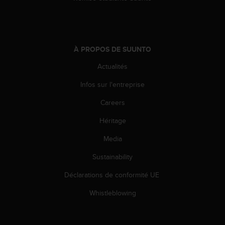
i
o
n
s
d
À PROPOS DE SUUNTO
e
Actualités
c
e
Infos sur l'entreprise
s
i
Careers
t
e
Héritage
W
Media
e
b
Sustainability
.
Déclarations de conformité UE
Whistleblowing