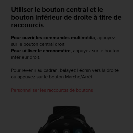
l
Utiliser le bouton central et le
i
t
bouton inférieur de droite à titre de
y
raccourcis
G
u
Pour ouvrir les commandes multimédia
, appuyez
i
sur le bouton central droit.
d
e
Pour utiliser le chronomètre
, appuyez sur le bouton
l
inférieur droit.
i
n
Pour revenir au cadran, balayez l'écran vers la droite
e
ou appuyez sur le bouton Marche/Arrêt.
s
,
Personnaliser les raccourcis de boutons
W
C
A
G
)
2
.