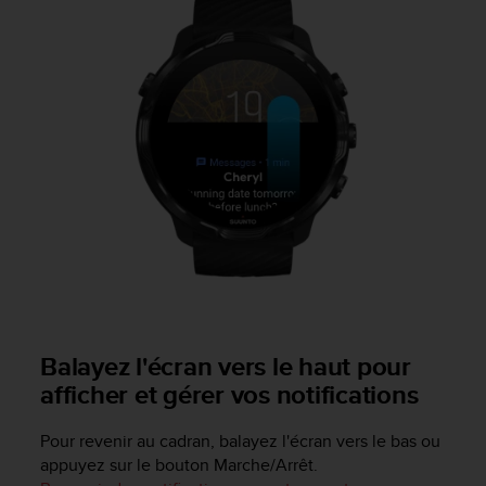
'
a
c
c
e
s
s
i
b
i
l
i
t
é
.
A
d
Balayez l'écran vers le haut pour
r
afficher et gérer vos notifications
e
s
s
Pour revenir au cadran, balayez l'écran vers le bas ou
e
appuyez sur le bouton Marche/Arrêt.
z