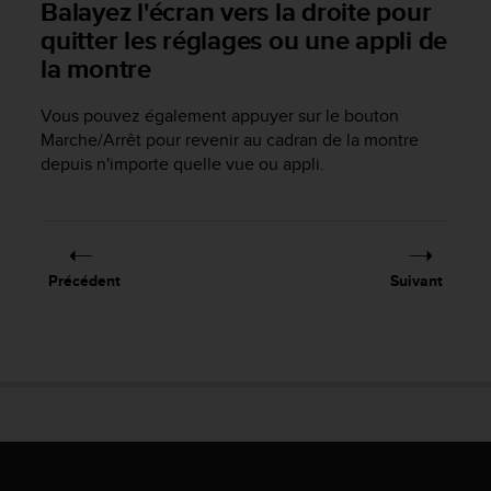
0
Balayez l'écran vers la droite pour
9
quitter les réglages ou une appli de
0
la montre
0
(
a
Vous pouvez également appuyer sur le bouton
p
Marche/Arrêt pour revenir au cadran de la montre
p
depuis n'importe quelle vue ou appli.
e
l
g
r
a
Précédent
Suivant
t
u
i
t
)
s
i
v
o
u