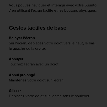
e
Vous pouvez naviguer et interagir avec votre
Suunto
s
i
7
en utilisant l'écran tactile et les boutons physiques.
t
e
W
Gestes tactiles de base
e
b
Balayer l'écran
a
Sur l'écran, déplacez votre doigt vers le haut, le bas,
u
n
la gauche ou la droite.
i
v
Appuyer
e
Touchez l'écran avec un doigt.
a
u
Appui prolongé
A
Maintenez votre doigt sur l'écran.
A
d
Glisser
e
Déplacez votre doigt sur l'écran sans le soulever.
c
o
n