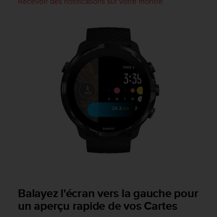
Recevoir des notifications sur votre montre
-
v
o
u
s
a
u
S
e
r
v
i
c
e
c
l
i
e
n
Balayez l'écran vers la gauche pour
t
un aperçu rapide de vos Cartes
s
a