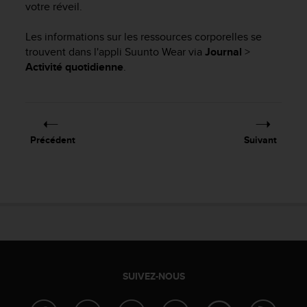
votre réveil.
f
o
Les informations sur les ressources corporelles se
r
m
trouvent dans l'appli Suunto Wear via
Journal
>
i
Activité quotidienne
.
t
é
a
u
x
Précédent
Suivant
d
i
r
e
c
t
i
v
e
s
SUIVEZ-NOUS
d
'