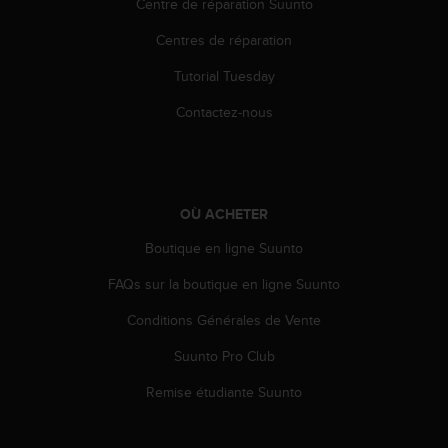
Centre de réparation Suunto
e
b
Centres de réparation
(
Tutorial Tuesday
W
e
Contactez-nous
b
C
o
n
t
OÙ ACHETER
e
n
Boutique en ligne Suunto
t
A
FAQs sur la boutique en ligne Suunto
c
c
Conditions Générales de Vente
e
Suunto Pro Club
s
s
Remise étudiante Suunto
i
b
i