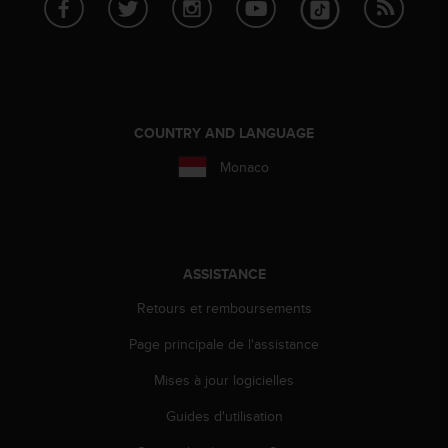
a
c
c
e
s
s
i
COUNTRY AND LANGUAGE
b
i
Monaco
l
i
t
é
d
ASSISTANCE
u
c
Retours et remboursements
o
Page principale de l'assistance
n
t
Mises à jour logicielles
e
n
Guides d'utilisation
u
W