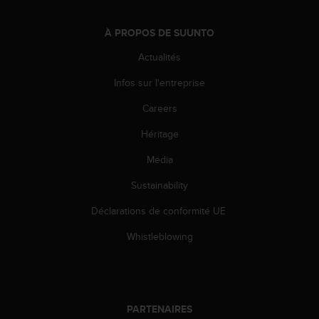
l
i
À PROPOS DE SUUNTO
t
y
Actualités
G
u
Infos sur l'entreprise
i
d
Careers
e
Héritage
l
i
Media
n
e
Sustainability
s
,
Déclarations de conformité UE
W
C
Whistleblowing
A
G
)
2
.
PARTENAIRES