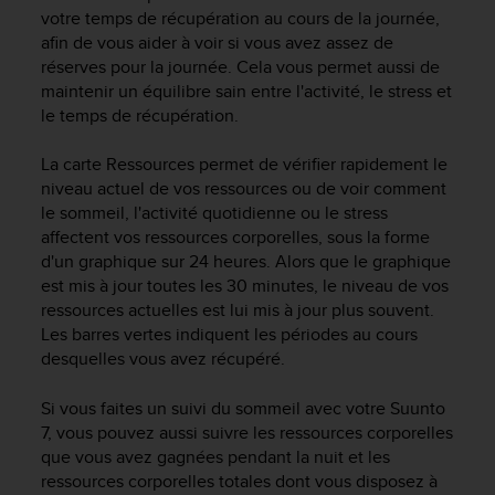
e
votre temps de récupération au cours de la journée,
s
afin de vous aider à voir si vous avez assez de
i
réserves pour la journée. Cela vous permet aussi de
t
maintenir un équilibre sain entre l'activité, le stress et
e
W
le temps de récupération.
e
b
La carte Ressources permet de vérifier rapidement le
a
niveau actuel de vos ressources ou de voir comment
u
le sommeil, l'activité quotidienne ou le stress
n
affectent vos ressources corporelles, sous la forme
i
d'un graphique sur 24 heures. Alors que le graphique
v
est mis à jour toutes les 30 minutes, le niveau de vos
e
ressources actuelles est lui mis à jour plus souvent.
a
u
Les barres vertes indiquent les périodes au cours
A
desquelles vous avez récupéré.
A
d
Si vous faites un suivi du sommeil avec votre
Suunto
e
7
, vous pouvez aussi suivre les ressources corporelles
c
que vous avez gagnées pendant la nuit et les
o
ressources corporelles totales dont vous disposez à
n