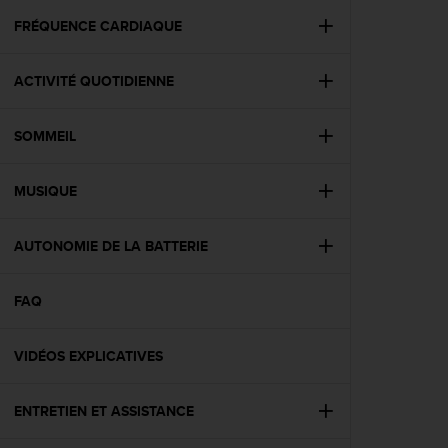
a
c
FRÉQUENCE CARDIAQUE
c
e
ACTIVITÉ QUOTIDIENNE
s
s
i
SOMMEIL
b
i
l
MUSIQUE
i
t
é
AUTONOMIE DE LA BATTERIE
d
u
FAQ
c
o
n
VIDÉOS EXPLICATIVES
t
e
n
ENTRETIEN ET ASSISTANCE
u
W