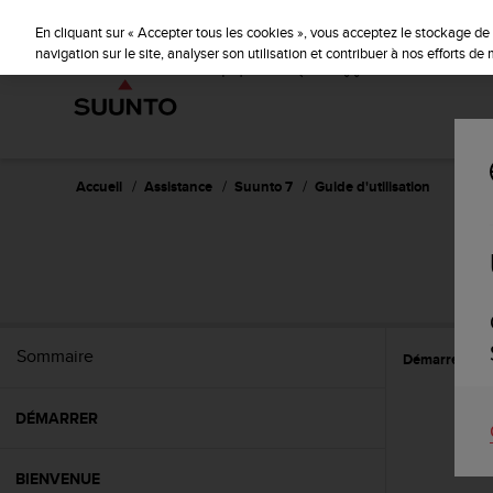
S
u
En cliquant sur « Accepter tous les cookies », vous acceptez le stockage de 
u
navigation sur le site, analyser son utilisation et contribuer à nos efforts d
n
t
o
s
'
e
Accueil
Assistance
Suunto 7
Guide d'utilisation
n
g
a
g
e
à
a
Sommaire
Démarrer
P
m
e
n
DÉMARRER
e
r
c
BIENVENUE