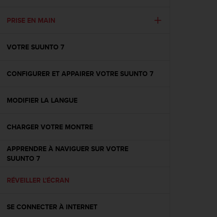
e
s
i
PRISE EN MAIN
t
e
VOTRE SUUNTO 7
W
e
b
CONFIGURER ET APPAIRER VOTRE SUUNTO 7
a
u
n
MODIFIER LA LANGUE
i
v
e
CHARGER VOTRE MONTRE
a
u
APPRENDRE À NAVIGUER SUR VOTRE
A
SUUNTO 7
A
d
RÉVEILLER L'ÉCRAN
e
c
o
SE CONNECTER À INTERNET
n