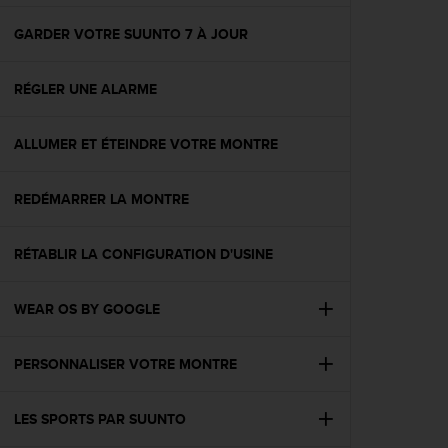
f
o
GARDER VOTRE SUUNTO 7 À JOUR
r
m
RÉGLER UNE ALARME
i
t
é
ALLUMER ET ÉTEINDRE VOTRE MONTRE
a
u
x
REDÉMARRER LA MONTRE
d
i
r
RÉTABLIR LA CONFIGURATION D'USINE
e
c
WEAR OS BY GOOGLE
t
i
v
PERSONNALISER VOTRE MONTRE
e
s
d
LES SPORTS PAR SUUNTO
'