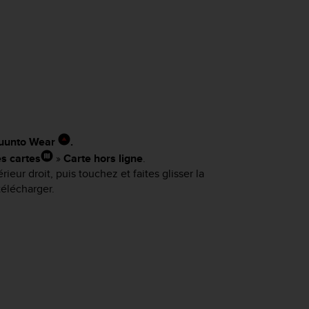
 Suunto Wear
.
s cartes
»
Carte hors ligne
.
ieur droit, puis touchez et faites glisser la
télécharger.