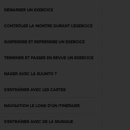
f
o
DÉMARRER UN EXERCICE
r
m
CONTRÔLER LA MONTRE DURANT L'EXERCICE
i
t
é
SUSPENDRE ET REPRENDRE UN EXERCICE
a
u
x
TERMINER ET PASSER EN REVUE UN EXERCICE
d
i
r
NAGER AVEC LA SUUNTO 7
e
c
S'ENTRAÎNER AVEC LES CARTES
t
i
v
NAVIGATION LE LONG D'UN ITINÉRAIRE
e
s
d
S'ENTRAÎNER AVEC DE LA MUSIQUE
'