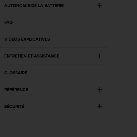
e
AUTONOMIE DE LA BATTERIE
b
(
FAQ
W
e
b
VIDÉOS EXPLICATIVES
C
o
n
ENTRETIEN ET ASSISTANCE
t
e
n
GLOSSAIRE
t
A
RÉFÉRENCE
c
c
e
SÉCURITÉ
s
s
i
b
i