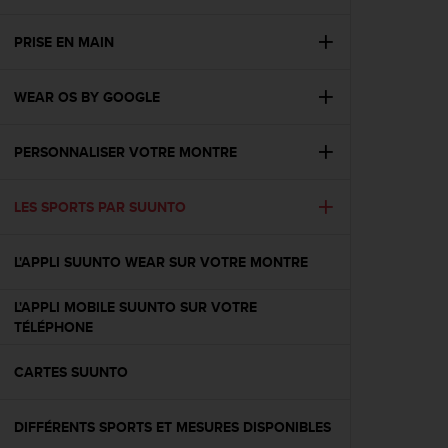
e
s
i
PRISE EN MAIN
t
e
WEAR OS BY GOOGLE
W
e
b
PERSONNALISER VOTRE MONTRE
a
u
n
LES SPORTS PAR SUUNTO
i
v
e
L'APPLI SUUNTO WEAR SUR VOTRE MONTRE
a
u
L'APPLI MOBILE SUUNTO SUR VOTRE
A
TÉLÉPHONE
A
d
CARTES SUUNTO
e
c
o
DIFFÉRENTS SPORTS ET MESURES DISPONIBLES
n