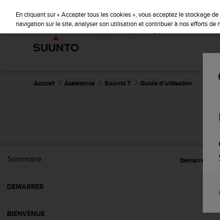
S
u
En cliquant sur « Accepter tous les cookies », vous acceptez le stockage de 
u
navigation sur le site, analyser son utilisation et contribuer à nos efforts d
n
t
o
s
'
e
Accueil
Assistance
Suunto 7
Guide d'utilisation
n
g
a
g
e
à
a
Sommaire
Démarrer
L
m
e
n
DÉMARRER
e
r
c
BIENVENUE