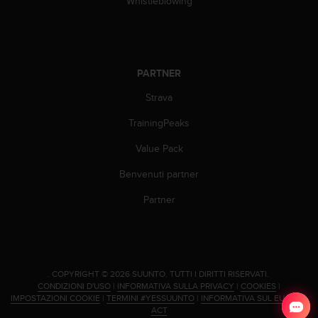
Whistleblowing
b
l
e
m
i
PARTNER
c
o
Strava
n
l
TrainingPeaks
'
a
Value Pack
c
Benvenuti partner
c
e
Partner
s
s
o
a
l
l
.
COPYRIGHT © 2026 SUUNTO.
TUTTI I DIRITTI RISERVATI.
CONDIZIONI D'USO
|
INFORMATIVA SULLA PRIVACY
|
COOKIES
|
e
IMPOSTAZIONI COOKIE
|
TERMINI #YESSUUNTO
|
INFORMATIVA SUL EU DATA
i
ACT
n