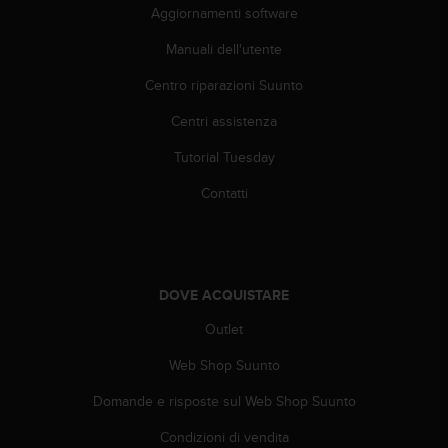
a
Aggiornamenti software
d
a
Manuali dell'utente
l
t
Centro riparazioni Suunto
r
Centri assistenza
i
s
Tutorial Tuesday
t
a
Contatti
n
d
a
r
d
DOVE ACQUISTARE
d
i
Outlet
a
c
Web Shop Suunto
c
Domande e risposte sul Web Shop Suunto
e
s
Condizioni di vendita
s