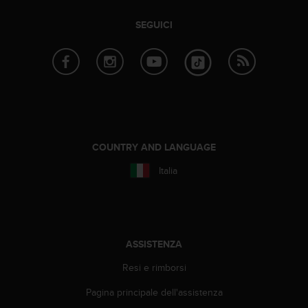
(
W
SEGUICI
C
A
G
)
2
.
0
e
l
COUNTRY AND LANGUAGE
a
Italia
c
o
n
f
o
r
ASSISTENZA
m
Resi e rimborsi
i
t
Pagina principale dell'assistenza
à