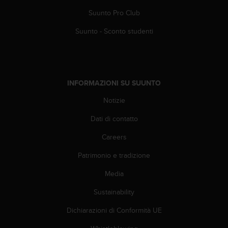
i
Suunto Pro Club
b
i
Suunto - Sconto studenti
l
i
t
à
.
INFORMAZIONI SU SUUNTO
S
e
Notizie
r
Dati di contatto
i
s
Careers
c
o
Patrimonio e tradizione
n
t
Media
r
i
Sustainability
p
Dichiarazioni di Conformità UE
r
o