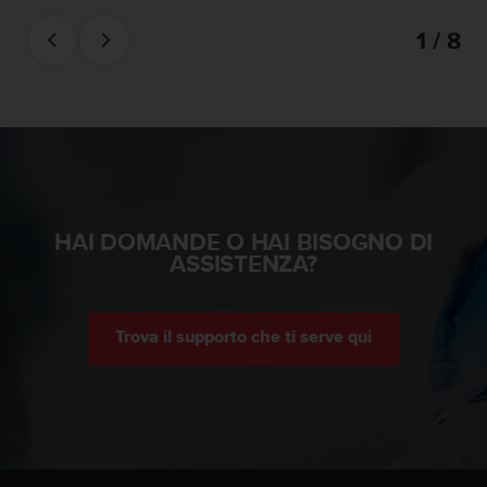
A
1 / 8
c
c
e
s
s
i
b
i
l
HAI DOMANDE O HAI BISOGNO DI
i
ASSISTENZA?
t
y
G
u
Trova il supporto che ti serve qui
i
d
e
l
i
n
e