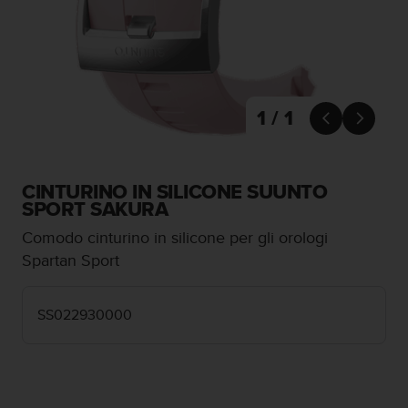
c
u
r
a
r
e
c
1 / 1


h
e
q
u
CINTURINO IN SILICONE SUUNTO
e
SPORT SAKURA
s
Comodo cinturino in silicone per gli orologi
t
o
Spartan Sport
s
i
t
SS022930000
o
w
e
b
r