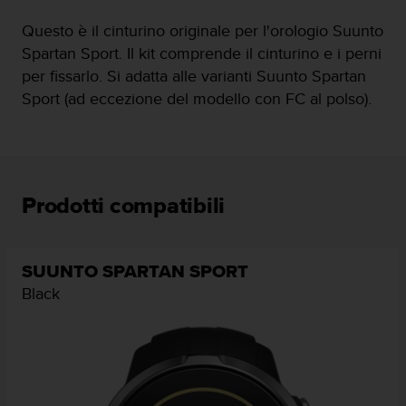
a
Questo è il cinturino originale per l'orologio Suunto
g
g
Spartan Sport. Il kit comprende il cinturino e i perni
i
per fissarlo. Si adatta alle varianti Suunto Spartan
u
Sport (ad eccezione del modello con FC al polso).
n
g
a
i
l
l
Prodotti compatibili
i
v
e
l
SUUNTO SPARTAN SPORT
l
Black
o
A
A
d
i
c