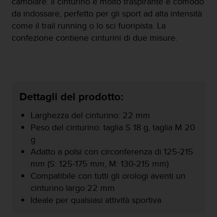
cambiare. Il cinturino è molto traspirante e comodo
o
n
da indossare, perfetto per gli sport ad alta intensità
f
come il trail running o lo sci fuoripista. La
o
confezione contiene cinturini di due misure.
r
m
i
t
à
a
Dettagli del prodotto:
l
l
Larghezza del cinturino: 22 mm
e
Peso del cinturino: taglia S 18 g, taglia M 20
W
e
g
b
Adatto a polsi con circonferenza di 125-215
C
mm (S: 125-175 mm, M: 130-215 mm)
o
Compatibile con tutti gli orologi aventi un
n
t
cinturino largo 22 mm
e
Ideale per qualsiasi attività sportiva
n
t