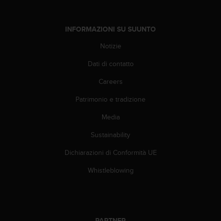
f
o
r
INFORMAZIONI SU SUUNTO
m
Notizie
a
z
Dati di contatto
i
o
Careers
n
i
Patrimonio e tradizione
d
Media
i
q
Sustainability
u
e
Dichiarazioni di Conformità UE
s
t
Whistleblowing
o
s
i
t
o
PARTNER