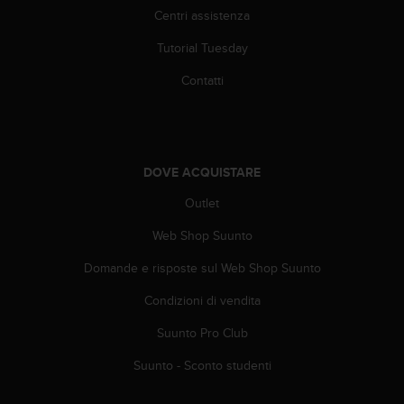
b
Centri assistenza
l
e
Tutorial Tuesday
m
i
Contatti
c
o
n
l
'
DOVE ACQUISTARE
a
Outlet
c
c
Web Shop Suunto
e
s
Domande e risposte sul Web Shop Suunto
s
o
Condizioni di vendita
a
l
Suunto Pro Club
l
Suunto - Sconto studenti
e
i
n