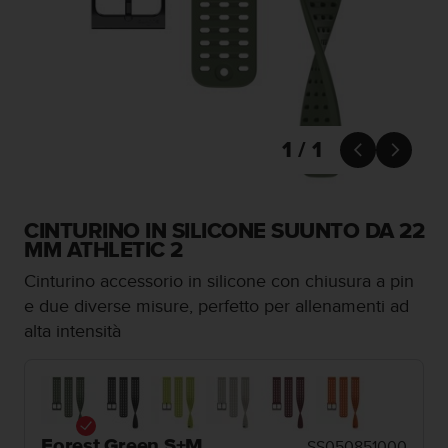
c
u
r
a
r
e
c
h
1 / 1


e
q
u
e
CINTURINO IN SILICONE SUUNTO DA 22
s
MM ATHLETIC 2
t
Cinturino accessorio in silicone con chiusura a pin
o
s
e due diverse misure, perfetto per allenamenti ad
i
alta intensità
t
o
w
e
b
r
Forest Green S+M
SS050851000