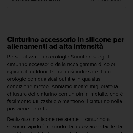
a
g
g
i
u
n
Cinturino accessorio in silicone per
g
allenamenti ad alta intensità
a
i
Personalizza il tuo orologio Suunto e scegli il
l
l
cinturino accessorio dalla ricca gamma di colori
i
ispirati all'outdoor. Potrai così indossare il tuo
v
orologio con qualsiasi outfit e in qualsiasi
e
condizione meteo. Abbiamo inoltre migliorato la
l
l
chiusura del cinturino con un pin in metallo, che è
o
facilmente utilizzabile e mantiene il cinturino nella
A
posizione corretta.
A
d
Realizzato in silicone resistente, il cinturino a
i
sgancio rapido è comodo da indossare e facile da
c