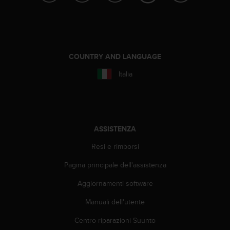
i
b
i
l
i
COUNTRY AND LANGUAGE
t
à
Italia
.
S
e
r
i
ASSISTENZA
s
c
Resi e rimborsi
o
n
Pagina principale dell'assistenza
t
r
Aggiornamenti software
i
Manuali dell'utente
p
r
Centro riparazioni Suunto
o