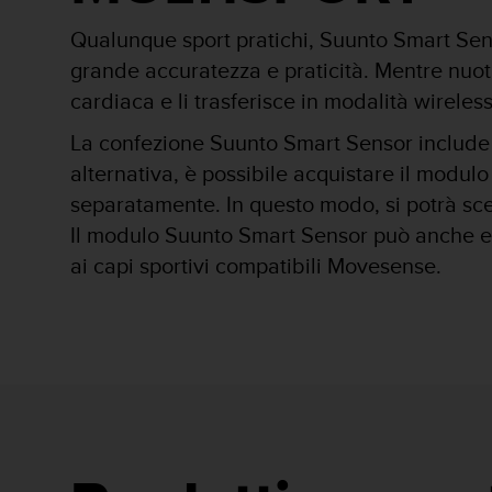
o
n
Qualunque sport pratichi, Suunto Smart Sen
f
grande accuratezza e praticità. Mentre nuoti, 
o
r
cardiaca e li trasferisce in modalità wireles
m
i
La confezione Suunto Smart Sensor include 
t
alternativa, è possibile acquistare il modu
à
separatamente. In questo modo, si potrà scegli
a
l
Il modulo Suunto Smart Sensor può anche 
l
ai capi sportivi compatibili Movesense.
e
W
e
b
C
o
n
t
e
n
t