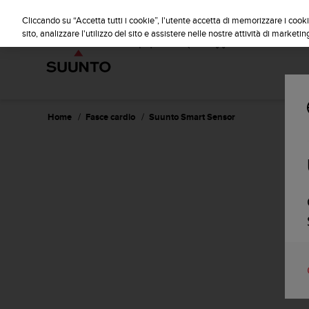
S
u
Cliccando su “Accetta tutti i cookie”, l'utente accetta di memorizzare i cooki
u
sito, analizzare l'utilizzo del sito e assistere nelle nostre attività di marketin
n
t
o
s
i
i
Home
Fasce cardio
Suunto Smart Sensor
m
p
e
g
n
a
p
e
r
a
s
s
i