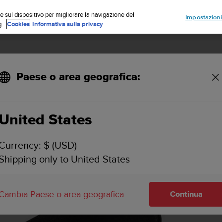
Iscriviti alla newsletter e ottieni uno sconto del 5%
| Resi gratuiti
e sul dispositivo per migliorare la navigazione del
Impostazioni
g.
Cookies
Informativa sulla privacy
Paese o area geografica:
United States
Currency: $ (USD)
Shipping only to United States
Cambia Paese o area geografica
Continua