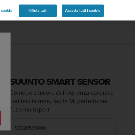
 cookie
Rifiuta tutti
Accetta tutti i cookie
SUUNTO SMART SENSOR
Comodo sensore di frequenza cardiaca
con fascia nera, taglia M, perfetto per
l'uso multisport
SS020566000