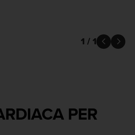
1 / 1


ARDIACA PER