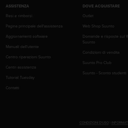
i
ASSISTENZA
DOVE ACQUISTARE
b
i
Resi e rimborsi
Outlet
l
Pagina principale dell'assistenza
Web Shop Suunto
i
t
Aggiornamenti software
Domande e risposte sul
à
Suunto
.
Manuali dell'utente
S
Condizioni di vendita
e
Centro riparazioni Suunto
r
Suunto Pro Club
i
Centri assistenza
s
Suunto - Sconto studenti
Tutorial Tuesday
c
o
Contatti
n
t
r
i
p
r
CONDIZIONI D'USO
|
INFORMAT
o