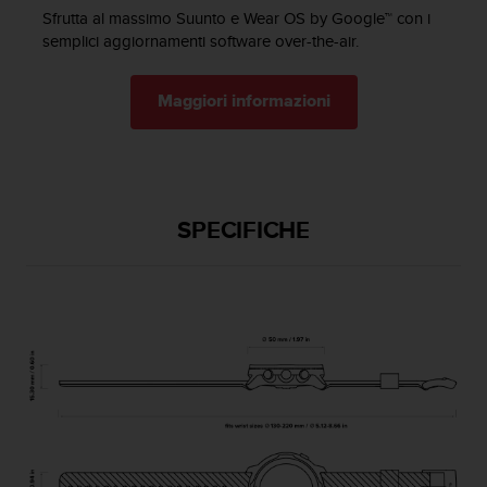
t
Sfrutta al massimo Suunto e Wear OS by Google™ con i
t
semplici aggiornamenti software over-the-air.
a
r
e
Maggiori informazioni
i
l
S
e
r
v
SPECIFICHE
i
z
i
o
C
l
i
e
n
t
i
a