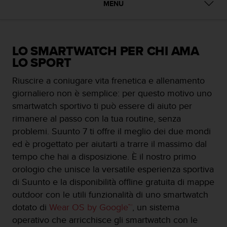
c
MENU
u
r
a
r
LO SMARTWATCH PER CHI AMA
e
LO SPORT
c
h
Riuscire a coniugare vita frenetica e allenamento
e
q
giornaliero non è semplice: per questo motivo uno
u
smartwatch sportivo ti può essere di aiuto per
e
rimanere al passo con la tua routine, senza
s
problemi. Suunto 7 ti offre il meglio dei due mondi
t
o
ed è progettato per aiutarti a trarre il massimo dal
s
tempo che hai a disposizione. È il nostro primo
i
orologio che unisce la versatile esperienza sportiva
t
di Suunto e la disponibilità offline gratuita di mappe
o
w
outdoor con le utili funzionalità di uno smartwatch
e
dotato di
Wear OS by Google™
, un sistema
b
operativo che arricchisce gli smartwatch con le
r