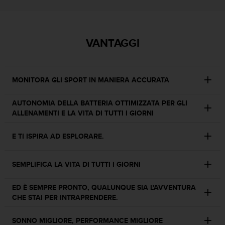
i
b
i
l
VANTAGGI
i
t
à
.
MONITORA GLI SPORT IN MANIERA ACCURATA
S
e
AUTONOMIA DELLA BATTERIA OTTIMIZZATA PER GLI
r
ALLENAMENTI E LA VITA DI TUTTI I GIORNI
i
s
E TI ISPIRA AD ESPLORARE.
c
o
n
SEMPLIFICA LA VITA DI TUTTI I GIORNI
t
r
i
ED È SEMPRE PRONTO, QUALUNQUE SIA L'AVVENTURA
p
CHE STAI PER INTRAPRENDERE.
r
o
SONNO MIGLIORE, PERFORMANCE MIGLIORE