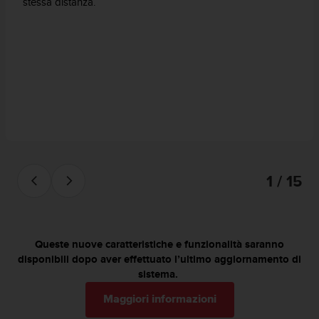
a
stessa distanza.
d
a
l
t
r
i
s
t
a
n
d
a
1 / 15
r
d
d
i
a
Queste nuove caratteristiche e funzionalità saranno
c
disponibili dopo aver effettuato l’ultimo aggiornamento di
c
sistema.
e
Maggiori informazioni
s
s