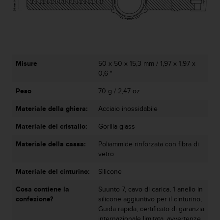
l
n
u
m
e
r
Misure
50 x 50 x 15,3 mm / 1,97 x 1,97 x
o
0,6 "
v
e
Peso
70 g / 2,47 oz
r
d
Materiale della ghiera:
Acciaio inossidabile
e
+
Materiale del cristallo:
Gorilla glass
1
8
Materiale della cassa:
Poliammide rinforzata con fibra di
5
vetro
5
Materiale del cinturino:
Silicone
2
5
Cosa contiene la
Suunto 7, cavo di carica, 1 anello in
8
confezione?
silicone aggiuntivo per il cinturino,
0
Guida rapida, certificato di garanzia
9
internazionale limitata, avvertenze