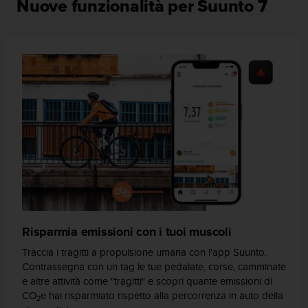
Nuove funzionalità per Suunto 7
(
W
C
A
G
)
2
.
0
e
l
a
c
o
n
f
o
Risparmia emissioni con i tuoi muscoli
r
Traccia i tragitti a propulsione umana con l'app Suunto.
m
Contrassegna con un tag le tue pedalate, corse, camminate
i
e altre attività come "tragitti" e scopri quante emissioni di
t
à
CO
e hai risparmiato rispetto alla percorrenza in auto della
2