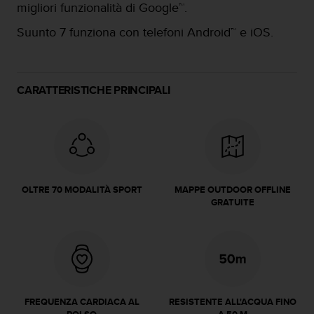
migliori funzionalità di Google™.
a
g
Suunto 7 funziona con telefoni Android™ e iOS.
g
i
u
n
CARATTERISTICHE PRINCIPALI
g
a
i
l
l
i
v
OLTRE 70 MODALITÀ SPORT
MAPPE OUTDOOR OFFLINE
e
GRATUITE
l
l
o
A
A
d
i
FREQUENZA CARDIACA AL
RESISTENTE ALL'ACQUA FINO
c