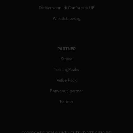
Dichiarazioni di Conformità UE
Whistleblowing
PARTNER
Strava
TrainingPeaks
Value Pack
Benvenuti partner
Partner
.
COPYRIGHT © 2026 SUUNTO.
TUTTI I DIRITTI RISERVATI.