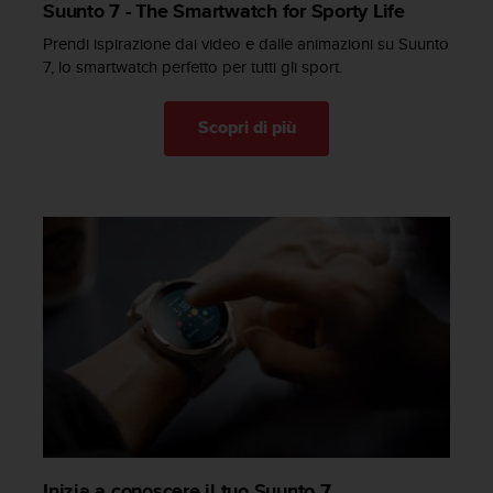
Suunto 7 - The Smartwatch for Sporty Life
f
o
Prendi ispirazione dai video e dalle animazioni su Suunto
r
7, lo smartwatch perfetto per tutti gli sport.
m
a
Scopri di più
z
i
o
n
i
d
i
q
u
e
s
t
o
s
i
t
o
Inizia a conoscere il tuo Suunto 7