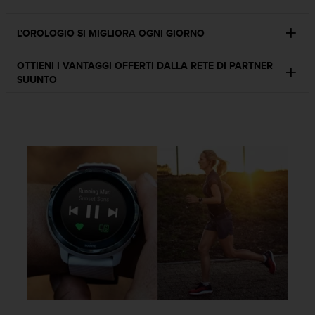
b
l
e
L'OROLOGIO SI MIGLIORA OGNI GIORNO
m
i
OTTIENI I VANTAGGI OFFERTI DALLA RETE DI PARTNER
c
SUUNTO
o
n
l
'
a
c
c
e
s
s
o
a
l
l
e
i
n