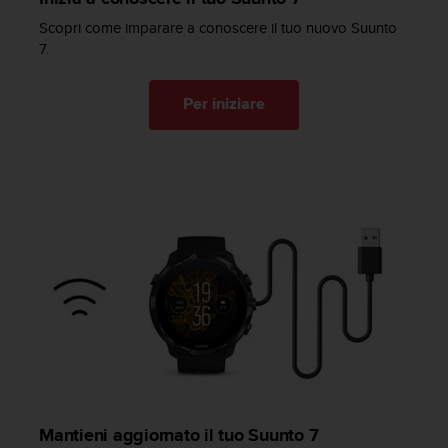
w
Scopri come imparare a conoscere il tuo nuovo Suunto
e
7.
b
,
t
Per iniziare
i
p
r
e
g
h
i
a
m
o
d
i
c
o
n
t
a
Mantieni aggiornato il tuo Suunto 7