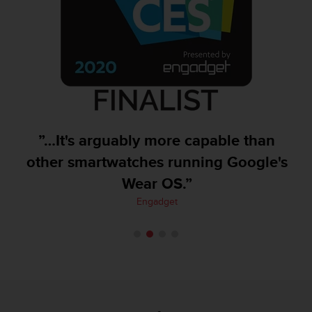
A
c
c
e
s
s
i
b
i
”…It's arguably more capable than
l
i
other smartwatches running Google's
t
y
Wear OS.”
G
Engadget
u
i
d
e
l
i
n
e