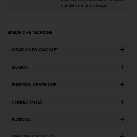
0
normative e di sicurezza
0
(
S
t
a
SPECIFICHE TECNICHE
t
i
WEAR OS BY GOOGLE™
U
n
i
MUSICA
t
i
)
FUNZIONI GENERICHE
.
CONNETTIVITÀ
BUSSOLA
SPECIFICHE FISICHE