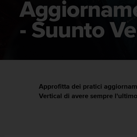
Aggiorname
c
u
r
a
- Suunto Ve
r
e
c
h
e
q
u
e
s
t
Approfitta dei pratici aggiorna
o
s
Vertical di avere sempre l'ultimo
i
t
o
w
e
b
r