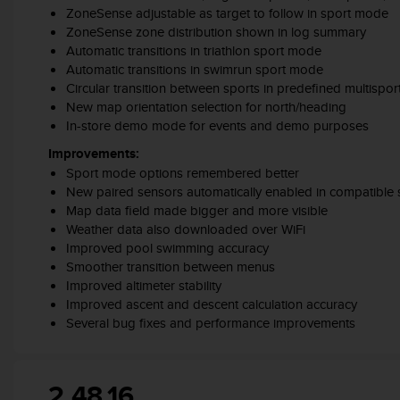
(
ZoneSense adjustable as target to follow in sport mode
W
ZoneSense zone distribution shown in log summary
C
Automatic transitions in triathlon sport mode
A
Automatic transitions in swimrun sport mode
G
Circular transition between sports in predefined multispo
)
New map orientation selection for north/heading
2
In-store demo mode for events and demo purposes
.
0
Improvements:
e
Sport mode options remembered better
l
New paired sensors automatically enabled in compatible
a
Map data field made bigger and more visible
c
Weather data also downloaded over WiFi
o
Improved pool swimming accuracy
n
Smoother transition between menus
f
Improved altimeter stability
o
Improved ascent and descent calculation accuracy
r
Several bug fixes and performance improvements
m
i
t
à
2.48.16