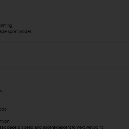
wimming
made sport modes
s.
mode
thlon
Peak pace & speed and ascent/descent to next waypoint