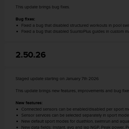
A
This update brings bug fixes.
c
c
Bug fixes:
e
Fixed a bug that disabled structured workouts in pool s
s
Fixed a bug that disabled SuuntoPlus guides in custom 
s
i
b
i
2.50.26
l
i
t
y
Staged update starting on January 7th 2026
G
u
This update brings new features, improvements and bug fixe
i
d
New features:
e
l
Connected sensors can be enabled/disabled per sport 
i
Sensor services can be selected separately in sport mode
n
New default sport modes for duathlon, swimrun and aqua
e
New data fields: Instant, avg and lap NGP, Peak power, 