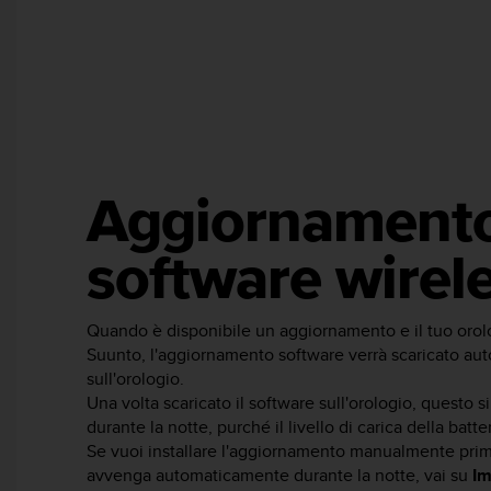
a
g
g
i
u
n
g
a
i
Aggiornament
l
l
software wirel
i
v
e
l
Quando è disponibile un aggiornamento e il tuo orolo
l
Suunto, l'aggiornamento software verrà scaricato a
o
sull'orologio.
A
Una volta scaricato il software sull'orologio, questo s
A
durante la notte, purché il livello di carica della batt
d
Se vuoi installare l'aggiornamento manualmente prima
i
avvenga automaticamente durante la notte, vai su
Im
c