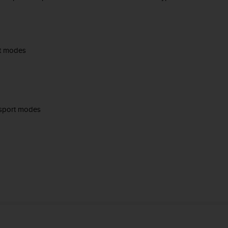
rt modes
 sport modes