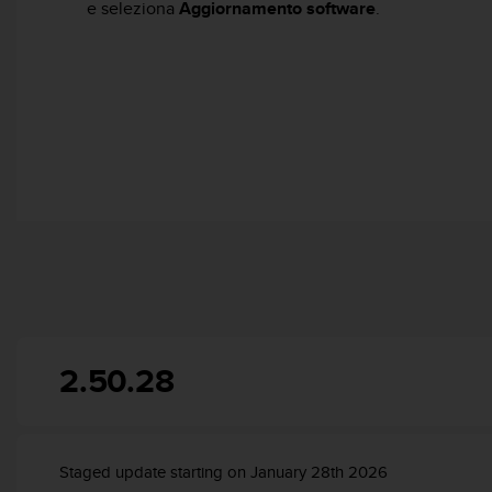
o
e seleziona
Aggiornamento software
.
n
f
o
r
m
i
t
à
a
l
l
e
W
e
b
C
2.50.28
o
n
t
e
n
Staged update starting on January 28th 2026
t