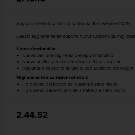
a
d
a
l
Aggiornamento in più fasi a partire dal 10 novembre 2025
t
r
Questo aggiornamento apporta nuove funzionalità, miglioramen
i
s
t
Nuove funzionalità:
a
Nuova versione migliorata del report mattutino
n
Nuova notifica per la calibrazione del tapis roulant
d
Aggiunta la selezione di tutte le app all’elenco dei widget
a
Miglioramenti e correzioni di errori:
r
Il problema del blocco dei pulsanti è stato risolto
d
Il problema del consumo della batteria è stato risolto
d
i
a
c
2.44.52
c
e
s
s