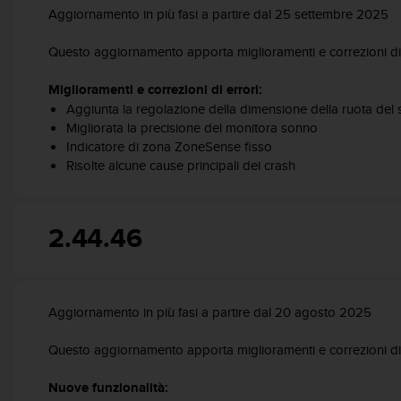
i
Aggiornamento in più fasi a partire dal 25 settembre 2025
b
i
Questo aggiornamento apporta miglioramenti e correzioni di 
l
i
Miglioramenti e correzioni di errori:
t
Aggiunta la regolazione della dimensione della ruota del s
à
Migliorata la precisione del monitora sonno
.
Indicatore di zona ZoneSense fisso
S
Risolte alcune cause principali dei crash
e
r
i
s
2.44.46
c
o
n
t
Aggiornamento in più fasi a partire dal 20 agosto 2025
r
i
Questo aggiornamento apporta miglioramenti e correzioni di 
p
r
Nuove funzionalità:
o