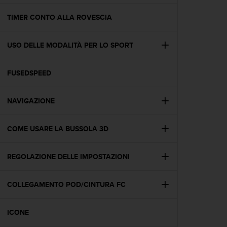
a
g
TIMER CONTO ALLA ROVESCIA
g
i
USO DELLE MODALITÀ PER LO SPORT
u
n
g
FUSEDSPEED
a
i
l
NAVIGAZIONE
l
i
v
COME USARE LA BUSSOLA 3D
e
l
REGOLAZIONE DELLE IMPOSTAZIONI
l
o
A
COLLEGAMENTO POD/CINTURA FC
A
d
i
ICONE
c