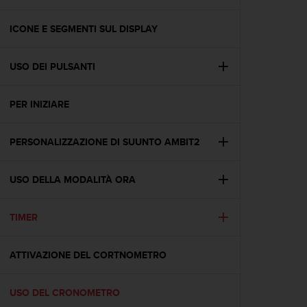
c
u
r
ICONE E SEGMENTI SUL DISPLAY
a
r
USO DEI PULSANTI
e
c
h
PER INIZIARE
e
q
u
PERSONALIZZAZIONE DI SUUNTO AMBIT2
e
s
t
USO DELLA MODALITÀ ORA
o
s
TIMER
i
t
o
ATTIVAZIONE DEL CORTNOMETRO
w
e
b
USO DEL CRONOMETRO
r