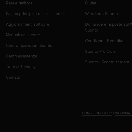
Resi e rimborsi
Outlet
A
c
Pagina principale dell'assistenza
Web Shop Suunto
c
e
Aggiornamenti software
Domande e risposte sul
s
Suunto
s
Manuali dell'utente
i
Condizioni di vendita
Centro riparazioni Suunto
b
Suunto Pro Club
i
Centri assistenza
l
Suunto - Sconto studenti
i
Tutorial Tuesday
t
y
Contatti
G
u
i
d
e
l
CONDIZIONI D'USO
|
INFORMAT
i
n
e