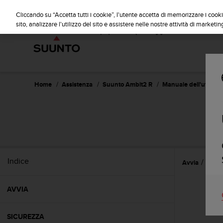
S
u
Cliccando su “Accetta tutti i cookie”, l'utente accetta di memorizzare i cooki
u
sito, analizzare l'utilizzo del sito e assistere nelle nostre attività di marketin
n
t
o
s
i
i
Home
Assistenza
Suunto Ambit2 R
Manuale dell'utente -
m
p
e
g
n
a
p
Indice
Avvia
Time
e
r
a
AVVIA
s
s
i
SICUREZZA