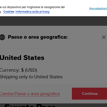
Iscriviti alla newsletter e ottieni uno sconto del 5%
| Resi gratuiti
e sul dispositivo per migliorare la navigazione del
Impostazioni
g.
Cookies
Informativa sulla privacy
Paese o area geografica:
United States
SUUNTO RACE MANUALE DELL'UTENTE
Currency: $ (USD)
Shipping only to United States
Cambia Paese o area geografica
Continua