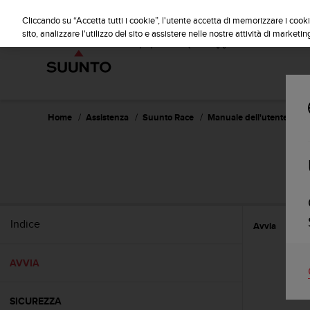
S
u
Cliccando su “Accetta tutti i cookie”, l'utente accetta di memorizzare i cooki
u
sito, analizzare l'utilizzo del sito e assistere nelle nostre attività di marketin
n
t
o
s
i
i
Home
Assistenza
Suunto Race
Manuale dell'utente
m
p
e
g
n
a
p
Indice
Avvia
e
r
a
AVVIA
s
s
i
SICUREZZA