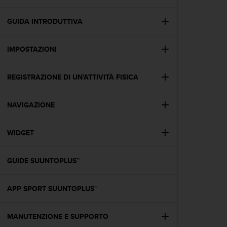
c
u
r
GUIDA INTRODUTTIVA
a
r
IMPOSTAZIONI
e
c
h
REGISTRAZIONE DI UN'ATTIVITÀ FISICA
e
q
u
NAVIGAZIONE
e
s
t
WIDGET
o
s
GUIDE SUUNTOPLUS™
i
t
o
APP SPORT SUUNTOPLUS™
w
e
b
MANUTENZIONE E SUPPORTO
r