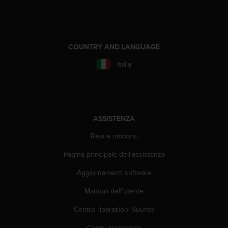
A
c
c
e
COUNTRY AND LANGUAGE
s
s
Italia
i
b
i
l
i
ASSISTENZA
t
y
Resi e rimborsi
G
u
Pagina principale dell'assistenza
i
d
Aggiornamenti software
e
Manuali dell'utente
l
i
Centro riparazioni Suunto
n
e
Centri assistenza