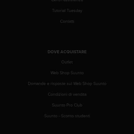
(
W
Tutorial Tuesday
C
A
Contatti
G
)
2
.
0
DOVE ACQUISTARE
e
Outlet
l
a
Web Shop Suunto
c
o
Domande e risposte sul Web Shop Suunto
n
f
Condizioni di vendita
o
r
Suunto Pro Club
m
Suunto - Sconto studenti
i
t
à