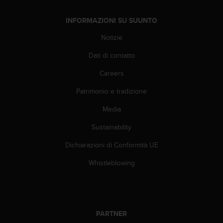
a
d
a
INFORMAZIONI SU SUUNTO
l
Notizie
t
r
Dati di contatto
i
s
Careers
t
a
Patrimonio e tradizione
n
Media
d
a
Sustainability
r
d
Dichiarazioni di Conformità UE
d
i
Whistleblowing
a
c
c
e
s
PARTNER
s