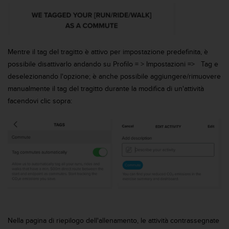
c
u
r
a
r
e
Mentre il tag del tragitto è attivo per impostazione predefinita, è
c
possibile disattivarlo andando su Profilo = > Impostazioni => Tag e
h
deselezionando l'opzione; è anche possibile aggiungere/rimuovere
e
manualmente il tag del tragitto durante la modifica di un'attività
q
facendovi clic sopra:
u
e
s
t
o
s
i
t
o
w
e
b
Nella pagina di riepilogo dell'allenamento, le attività contrassegnate
r