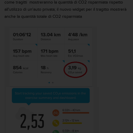
come tragitti mostreranno la quantità di CO2 risparmiata rispetto
a
all'utilizzo di un'auto privata; il nuovo widget per il tragitto mostrerà
g
g
anche la quantità totale di CO2 risparmiata
i
u
n
g
a
i
l
l
i
v
e
l
l
o
A
A
d
i
c