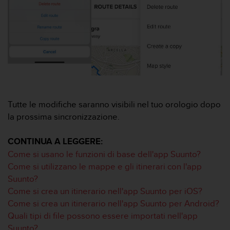
a
d
a
l
t
r
i
s
t
a
n
Tutte le modifiche saranno visibili nel tuo orologio dopo
d
la prossima sincronizzazione.
a
r
CONTINUA A LEGGERE:
d
Come si usano le funzioni di base dell'app Suunto?
d
i
Come si utilizzano le mappe e gli itinerari con l'app
a
Suunto?
c
Come si crea un itinerario nell'app Suunto per iOS?
c
Come si crea un itinerario nell'app Suunto per Android?
e
Quali tipi di file possono essere importati nell'app
s
s
Suunto?