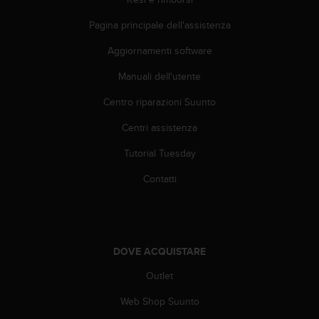
b
l
Pagina principale dell'assistenza
e
m
Aggiornamenti software
i
c
Manuali dell'utente
o
Centro riparazioni Suunto
n
l
Centri assistenza
'
a
Tutorial Tuesday
c
c
Contatti
e
s
s
o
a
DOVE ACQUISTARE
l
l
Outlet
e
Web Shop Suunto
i
n