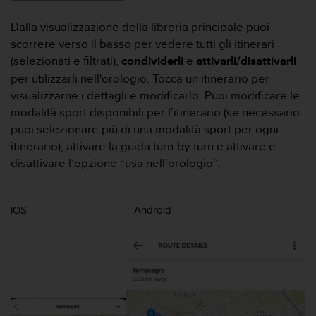
A
Dalla visualizzazione della libreria principale puoi
c
c
scorrere verso il basso per vedere tutti gli itinerari
e
(selezionati e filtrati),
condividerli
e
attivarli/disattivarli
s
per utilizzarli nell'orologio. Tocca un itinerario per
s
visualizzarne i dettagli e modificarlo. Puoi modificare le
i
b
modalità sport disponibili per l’itinerario (se necessario
i
puoi selezionare più di una modalità sport per ogni
l
itinerario), attivare la guida turn-by-turn e attivare e
i
disattivare l’opzione “usa nell’orologio”:
t
y
G
u
iOS
Android
i
d
e
l
i
n
e