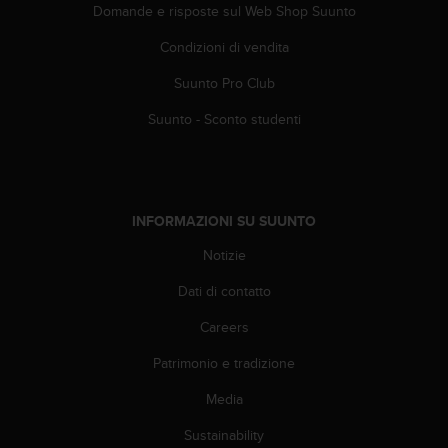
Domande e risposte sul Web Shop Suunto
f
o
Condizioni di vendita
r
m
Suunto Pro Club
a
z
Suunto - Sconto studenti
i
o
n
i
d
INFORMAZIONI SU SUUNTO
i
Notizie
q
u
Dati di contatto
e
s
Careers
t
o
Patrimonio e tradizione
s
i
Media
t
Sustainability
o