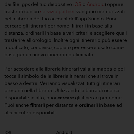
c
dai file .gpx del tuo dispositivo
iOS
o
Android
) oppure
u
trasferiti con un
servizio partner
vengono memorizzati
r
nella libreria del tuo account dell’app Suunto. Puoi
a
r
cercare gli itinerari per nome, filtrarli in base alla
e
distanza, ordinarli in base a vari criteri e scegliere quali
c
trasferire all'orologio. Inoltre ogni itinerario può essere
h
modificato, condiviso, copiato per essere usato come
e
base per un nuovo itinerario o eliminato.
q
u
e
Per accedere alla libreria itinerari vai alla mappa e poi
s
tocca il simbolo della libreria itinerari che si trova in
t
basso a destra. Verranno visualizzati tutti gli itinerari
o
presenti nella libreria. Utilizzando la barra di ricerca
s
i
disponibile in alto, puoi
cercare
gli itinerari per nome.
t
Puoi anche
filtrarli
per distanza e
ordinarli
in base ad
o
alcuni criteri disponibili:
w
e
b
r
iOS
Android