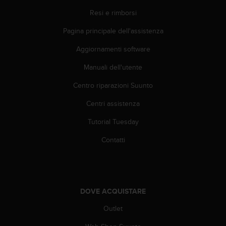
(
Resi e rimborsi
W
C
Pagina principale dell'assistenza
A
G
Aggiornamenti software
)
2
Manuali dell'utente
.
Centro riparazioni Suunto
0
e
Centri assistenza
l
a
Tutorial Tuesday
c
o
Contatti
n
f
o
r
m
DOVE ACQUISTARE
i
t
Outlet
à