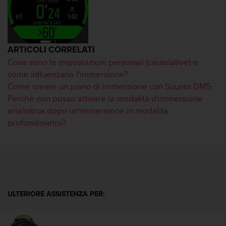
o
n
f
o
r
ARTICOLI CORRELATI
m
Cosa sono le impostazioni personali (cautelative) e
i
t
come influenzano l'immersione?
à
Come creare un piano di immersione con Suunto DM5
a
Perchè non posso attivare la modalità d'immersione
l
aria/nitrox dopo un'immersione in modalità
l
profondimetro?
e
W
e
b
C
o
n
ULTERIORE ASSISTENZA PER:
t
e
n
t