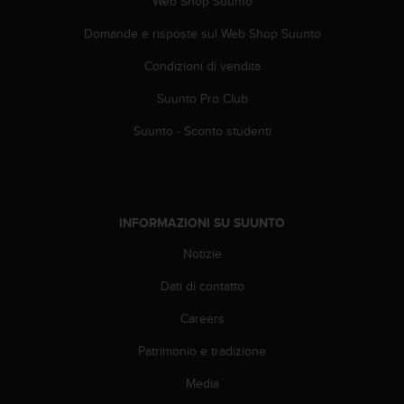
Web Shop Suunto
a
d
Domande e risposte sul Web Shop Suunto
a
l
Condizioni di vendita
t
r
Suunto Pro Club
i
s
Suunto - Sconto studenti
t
a
n
d
a
INFORMAZIONI SU SUUNTO
r
Notizie
d
d
Dati di contatto
i
a
Careers
c
c
Patrimonio e tradizione
e
s
Media
s