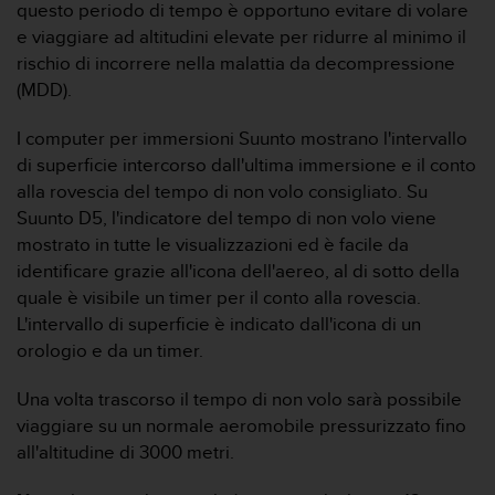
c
questo periodo di tempo è opportuno evitare di volare
u
e viaggiare ad altitudini elevate per ridurre al minimo il
r
rischio di incorrere nella malattia da decompressione
a
(MDD).
r
e
c
I computer per immersioni Suunto mostrano l'intervallo
h
di superficie intercorso dall'ultima immersione e il conto
e
alla rovescia del tempo di non volo consigliato. Su
q
Suunto D5, l'indicatore del tempo di non volo viene
u
mostrato in tutte le visualizzazioni ed è facile da
e
s
identificare grazie all'icona dell'aereo, al di sotto della
t
quale è visibile un timer per il conto alla rovescia.
o
L'intervallo di superficie è indicato dall'icona di un
s
orologio e da un timer.
i
t
Una volta trascorso il tempo di non volo sarà possibile
o
w
viaggiare su un normale aeromobile pressurizzato fino
e
all'altitudine di 3000 metri.
b
r