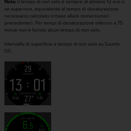
Nota:
il tempo di non volo è sempre di almeno 12 ore o,
a
se superiore, equivalente al tempo di desaturazione
g
necessario calcolato in base alla/e immersione/i
g
i
precedente/i. Per tempi di desaturazione inferiori a 75
u
minuti non è fornito alcun tempo di non volo.
n
g
Intervallo di superficie e tempo di non volo su Suunto
a
D5:
i
l
l
i
v
e
l
l
o
A
A
d
i
c