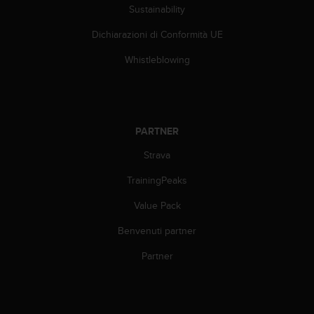
Sustainability
i
b
Dichiarazioni di Conformità UE
i
l
Whistleblowing
i
t
à
.
S
PARTNER
e
r
Strava
i
s
TrainingPeaks
c
Value Pack
o
n
Benvenuti partner
t
r
Partner
i
p
r
o