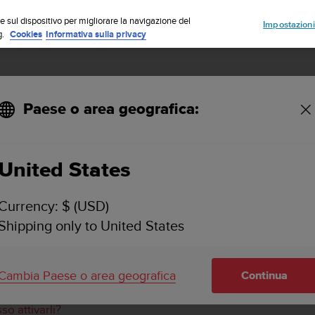
Iscriviti alla newsletter e ottieni uno sconto del 5%
| Resi gratuiti
e sul dispositivo per migliorare la navigazione del
Impostazioni
g.
Cookies
Informativa sulla privacy
Paese o area geografica:
United States
POSSO CAMBIARE IL QUADRANTE DEL D5?
Currency: $ (USD)
Shipping only to United States
adrante di Suunto D5. Lo sviluppo di Suunto D5 è continuo e
ity. Non perderti le prossime novità!
Cambia Paese o area geografica
Continua
 con Suunto D5?
o attivarli?