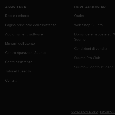
a
ASSISTENZA
DOVE ACQUISTARE
g
g
Resi e rimborsi
Outlet
i
u
Pagina principale dell'assistenza
Web Shop Suunto
n
Aggiornamenti software
Domande e risposte sul
g
Suunto
a
Manuali dell'utente
i
Condizioni di vendita
l
Centro riparazioni Suunto
l
Suunto Pro Club
i
Centri assistenza
v
Suunto - Sconto studenti
e
Tutorial Tuesday
l
Contatti
l
o
A
A
d
i
c
CONDIZIONI D'USO
|
INFORMAT