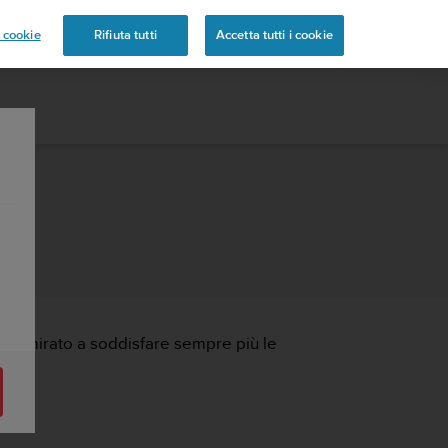
 cookie
Rifiuta tutti
Accetta tutti i cookie
d è mirato a soddisfare sempre più le