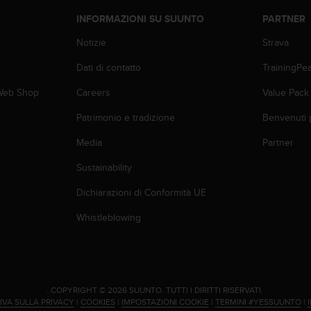
INFORMAZIONI SU SUUNTO
PARTNER
Notizie
Strava
Dati di contatto
TrainingPe
 Web Shop
Careers
Value Pack
Patrimonio e tradizione
Benvenuti 
Media
Partner
Sustainability
Dichiarazioni di Conformità UE
Whistleblowing
.
COPYRIGHT © 2026 SUUNTO.
TUTTI I DIRITTI RISERVATI.
IVA SULLA PRIVACY
|
COOKIES
|
IMPOSTAZIONI COOKIE
|
TERMINI #YESSUUNTO
|