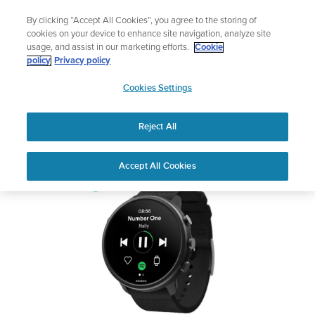
コ
ニュースレターに登録すると、5％オフになります。
By clicking “Accept All Cookies”, you agree to the storing of
ン
|返品無料
cookies on your device to enhance site navigation, analyze site
テ
usage, and assist in our marketing efforts.
Cookie
ン
SUUNTO 7
policy
Privacy policy
ツ
SUUNTO
に
Cookies Settings
APAC
ス
安全性および規制に関する情報
キ
Reject All
ッ
プ
PDFをダウンロードしてください
Home
サポート
ユーザーガイド
Suunto 7ユーザーガイド
Accept All Cookies
ユーザーガイド
製品マニュアルを確認し、ハウツービデオを視聴し、Q&Aを読ん
で、Suunto 製品を最大限に活用してください。下のドロップダ
ウン メニューから製品を選択してください。