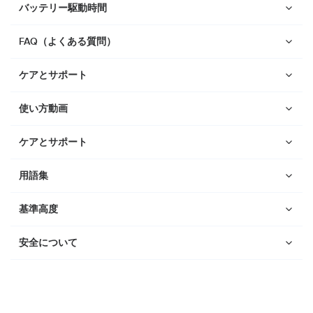
バッテリー駆動時間
Suunto Run
Suunto Race S
FAQ（よくある質問）
Suunto Ocean
ケアとサポート
Suunto Race
Suunto Vertical
使い方動画
Suunto 9 Peak Pro
ケアとサポート
Suunto 9 Peak
用語集
Suunto 9
Suunto 7
基準高度
Suunto 5 Peak
安全について
Suunto 5
Suunto 3
Suunto 3 Fitness