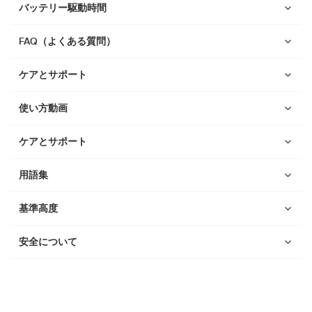
バッテリー駆動時間
Suunto Run
Suunto Race S
FAQ（よくある質問）
Suunto Ocean
ケアとサポート
Suunto Race
Suunto Vertical
使い方動画
Suunto 9 Peak Pro
ケアとサポート
Suunto 9 Peak
用語集
Suunto 9
Suunto 7
基準高度
Suunto 5 Peak
安全について
Suunto 5
Suunto 3
Suunto 3 Fitness