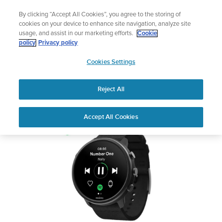
コ
究極のパフォーマンスウォッチ、発売中！
By clicking “Accept All Cookies”, you agree to the storing of
ン
Shop Race 2
cookies on your device to enhance site navigation, analyze site
テ
usage, and assist in our marketing efforts.
Cookie
ン
SUUNTO 7
policy
Privacy policy
ツ
SUUNTO
に
Cookies Settings
APAC
ス
安全性および規制に関する情報
キ
Reject All
ッ
プ
PDFをダウンロードしてください
Home
サポート
ユーザーガイド
Suunto 7ユーザーガイド
Accept All Cookies
ユーザーガイド
製品マニュアルを確認し、ハウツービデオを視聴し、Q&Aを読ん
で、Suunto 製品を最大限に活用してください。下のドロップダ
ウン メニューから製品を選択してください。