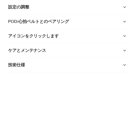
Suunto Race 2
設定の調整
Suunto Run
Suunto Race S
POD/心拍ベルトとのペアリング
Suunto Ocean
アイコンをクリックします
Suunto Race
ケアとメンテナンス
Suunto Vertical
Suunto 9 Peak Pro
技術仕様
Suunto 9 Peak
Suunto 9
Suunto 7
Suunto 5 Peak
Suunto 5
Suunto 3
Suunto 3 Fitness