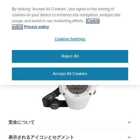
コ
サマーセール
By clicking “Accept All Cookies”, you agree to the storing of
ン
期間限定割引――
最大22%オフ
cookies on your device to enhance site navigation, analyze site
テ
usage, and assist in our marketing efforts.
Cookie
ン
Suunto Ambit2 R
policy
Privacy policy
ツ
SUUNTO
に
Cookies Settings
APAC
ス
PDFをダウンロードする
キ
Reject All
ッ
プ
Home
サポー
ユーザーガ
Suunto AMBIT2 R ユーザー
Accept All Cookies
ト
イド
ガイド
ユーザーガイド
製品マニュアルを確認し、ハウツービデオを視聴し、Q&Aを読ん
で、Suunto 製品を最大限に活用してください。下のドロップダ
ウン メニューから製品を選択してください。
安全について
表示されるアイコンとセグメント