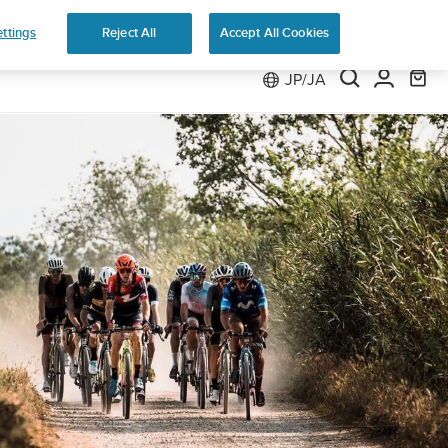
返品無料
ttings
Reject All
Accept All Cookies
JP/JA