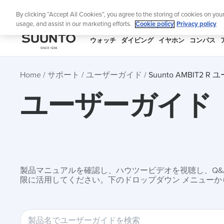
コ
ニュ
By clicking “Accept All Cookies”, you agree to the storing of cookies on you
ン
usage, and assist in our marketing efforts.
Cookie policy
Privacy policy
テ
ン
SUUNTO
ウォッチ
ダイビング
イヤホン
コンパス
ツ
APAC
に
Home
サポート
ユーザーガイド
Suunto AMBIT2 
ス
キ
ユーザーガイド
ッ
プ
製品マニュアルを確認し、ハウツービデオを視聴し、Q&Aを
限に活用してください。下のドロップダウン メニューか