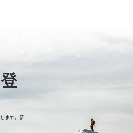
に登
けします。新
。