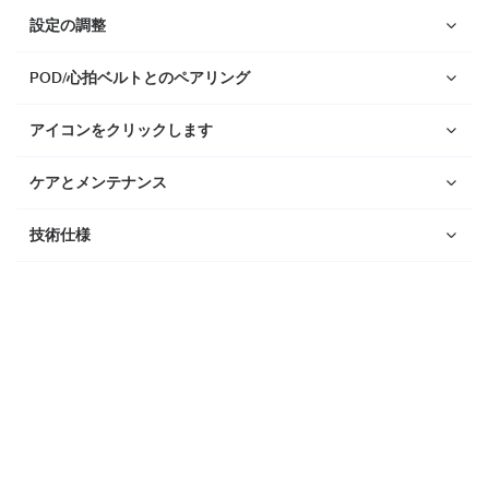
Suunto Race 2
設定の調整
Suunto Run
Suunto Race S
POD/心拍ベルトとのペアリング
Suunto Ocean
アイコンをクリックします
Suunto Race
ケアとメンテナンス
Suunto Vertical
Suunto 9 Peak Pro
技術仕様
Suunto 9 Peak
Suunto 9
Suunto 7
Suunto 5 Peak
Suunto 5
Suunto 3
Suunto 3 Fitness