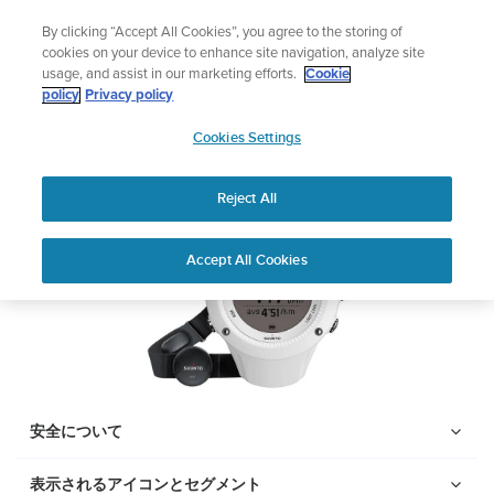
コ
サマーセール
By clicking “Accept All Cookies”, you agree to the storing of
ン
期間限定割引――
最大22%オフ
cookies on your device to enhance site navigation, analyze site
テ
usage, and assist in our marketing efforts.
Cookie
ン
Suunto Ambit2 R
policy
Privacy policy
ツ
SUUNTO
に
Cookies Settings
APAC
ス
PDFをダウンロードする
キ
Reject All
ッ
プ
Home
サポー
ユーザーガ
Suunto AMBIT2 R ユーザー
Accept All Cookies
ト
イド
ガイド
ユーザーガイド
製品マニュアルを確認し、ハウツービデオを視聴し、Q&Aを読ん
で、Suunto 製品を最大限に活用してください。下のドロップダ
ウン メニューから製品を選択してください。
安全について
表示されるアイコンとセグメント