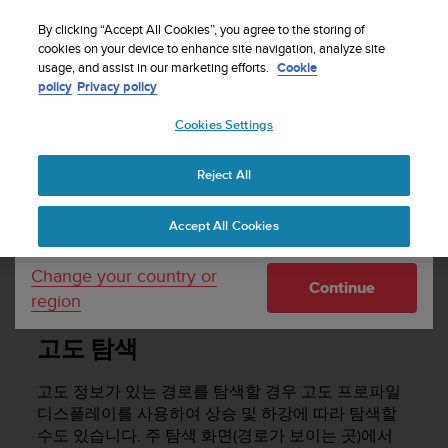
By clicking “Accept All Cookies”, you agree to the storing of
cookies on your device to enhance site navigation, analyze site
Your country or region:
usage, and assist in our marketing efforts.
Cookie
policy
Privacy policy
SUUNTO 5 사용 설명서
Cookies Settings
United States
Reject All
Currency: $ (USD)
탐색
Shipping only to United States
Accept All Cookies
탐색
Change your country or
Continue
region
고도 탐색
고도 정보가 있는 경로를 탐색할 경우 고도 프로파일
디스플레이를 사용하여 상승 및 하강에 따라 탐색할
수도 있습니다. 주 탐색 화면(경로가 보이는 곳)에서