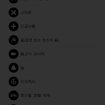
교차로
긴급상황
끝(경로 또는 코스의 끝)
물고기, 낚시터
숲
지오캐시
호스텔, 호텔, 숙박