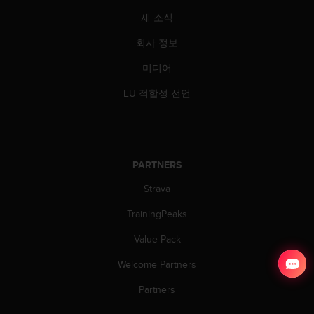
새 소식
회사 정보
미디어
EU 적합성 선언
PARTNERS
Strava
TrainingPeaks
Value Pack
Welcome Partners
Partners