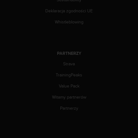
e
l
Deklaracja zgodności UE
i
n
Whistleblowing
e
s
)
,
a
PARTNERZY
t
a
Strava
k
ż
TrainingPeaks
e
Value Pack
b
y
Witamy partnerów
o
d
Partnerzy
p
o
w
i
a