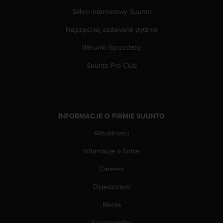
n
Sklep internetowy Suunto
t
e
Najczęściej zadawane pytania
n
t
Warunki Sprzedaży
A
c
Suunto Pro Club
c
e
s
s
i
INFORMACJE O FIRMIE SUUNTO
b
Aktualności
i
l
Informacje o firmie
i
t
Careers
y
G
Dziedzictwo
u
i
Media
d
Sustainability