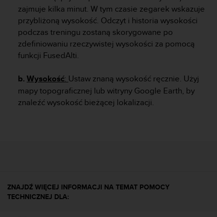
y
zajmuje kilka minut. W tym czasie zegarek wskazuje
n
przybliżoną wysokość. Odczyt i historia wysokości
a
podczas treningu zostaną skorygowane po
i
zdefiniowaniu rzeczywistej wysokości za pomocą
n
funkcji FusedAlti.
t
e
r
b.
Wysokość
:
Ustaw znaną wysokość ręcznie. Użyj
n
mapy topograficznej lub witryny Google Earth, by
e
znaleźć wysokość bieżącej lokalizacji.
t
o
w
a
o
s
i
ą
g
ZNAJDŹ WIĘCEJ INFORMACJI NA TEMAT POMOCY
n
TECHNICZNEJ DLA:
ę
ł