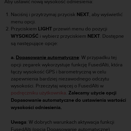
s
Aby ustawić nową wysokość odniesienia:
t
a
Naciśnij i przytrzymaj przycisk
NEXT
, aby wyświetlić
r
menu opcji.
a
Przyciskiem
LIGHT
przewiń menu do pozycji
ń
,
WYSOKOŚĆ
i wybierz przyciskiem
NEXT
. Dostępne
a
są następujące opcje:
b
y
a.
Dopasowanie automatyczne
: W przypadku tej
n
opcji zegarek wykorzystuje funkcję FusedAlti, która
i
n
łączy wysokość GPS i barometryczną w celu
i
zapewnienia bardziej niezawodnego odczytu
e
wysokości. Przeczytaj więcej o FusedAlti w
j
podręczniku użytkownika
.
Zalecamy użycie opcji
s
Dopasowanie automatyczne do ustawienia wartości
z
a
wysokości odniesienia.
w
i
Uwaga
: W dobrych warunkach aktywacja funkcji
t
FusedAlti (opcja Dopasowanie automatyczne)
r