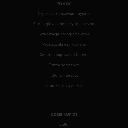
POMOC
y
t
Najczęściej zadawane pytania
y
c
Strona główna pomocy technicznej
z
n
Aktualizacje oprogramowania
y
Podręczniki użytkownika
m
i
Centrum naprawcze Suunto
W
C
Centra serwisowe
A
G
Tutorial Tuesday
2
.
Skontaktuj się z nami
0
(
W
e
b
GDZIE KUPIĆ?
C
Outlet
o