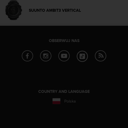
a
z
SUUNTO AMBIT3 VERTICAL
g
o
d
n
o
OBSERWUJ NAS
ś
ć
n
a
p
o
z
i
o
COUNTRY AND LANGUAGE
m
i
Polska
e
A
A
z
w