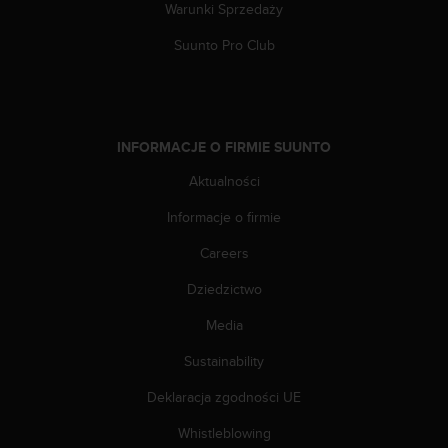
t
Warunki Sprzedaży
w
i
Suunto Pro Club
e
ń
d
o
s
INFORMACJE O FIRMIE SUUNTO
t
Aktualności
ę
p
Informacje o firmie
u
.
Careers
W
p
Dziedzictwo
r
z
Media
y
Sustainability
p
a
Deklaracja zgodności UE
d
k
Whistleblowing
u