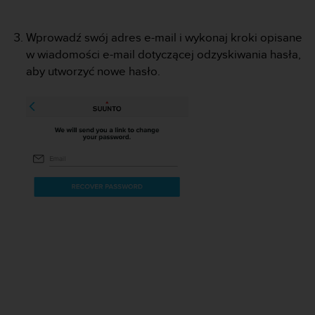
y
t
Wprowadź swój adres e-mail i wykonaj kroki opisane
y
w wiadomości e-mail dotyczącej odzyskiwania hasła,
c
z
aby utworzyć nowe hasło.
n
y
m
i
W
C
A
G
2
.
0
(
W
e
b
C
o