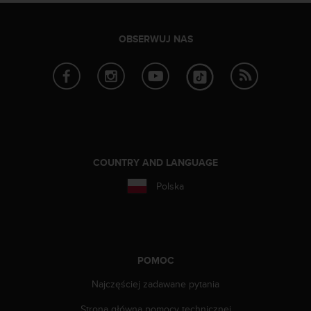
e
l
i
OBSERWUJ NAS
n
e
s
)
,
a
t
a
k
COUNTRY AND LANGUAGE
ż
e
Polska
b
y
o
d
p
POMOC
o
w
Najczęściej zadawane pytania
i
a
Strona główna pomocy technicznej