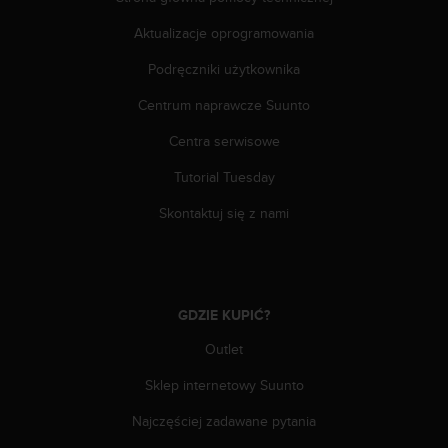
d
a
Aktualizacje oprogramowania
ł
Podręczniki użytkownika
a
i
Centrum naprawcze Suunto
n
n
Centra serwisowe
y
m
Tutorial Tuesday
s
t
Skontaktuj się z nami
a
n
d
a
r
GDZIE KUPIĆ?
d
Outlet
o
m
Sklep internetowy Suunto
u
ł
Najczęściej zadawane pytania
a