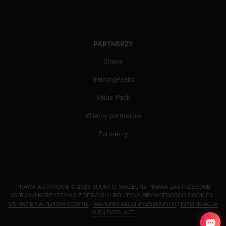
p
r
o
b
PARTNERZY
l
e
Strava
m
ó
TrainingPeaks
w
Value Pack
z
d
Witamy partnerów
o
s
Partnerzy
t
ę
p
e
m
.
PRAWA AUTORSKIE © 2026 SUUNTO.
WSZELKIE PRAWA ZASTRZEŻONE.
d
WARUNKI KORZYSTANIA Z SERWISU
|
POLITYKA PRYWATNOŚCI
|
COOKIES
|
o
USTAWIENIA PLIKÓW COOKIE
|
WARUNKI AKCJI #YESSUUNTO
|
INFORMACJA
i
O EU DATA ACT
n