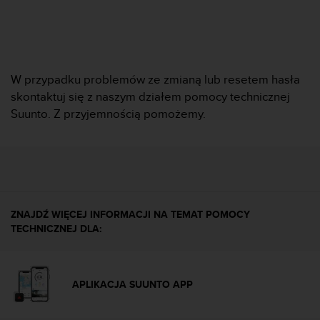
n
t
e
n
t
A
W przypadku problemów ze zmianą lub resetem hasła
c
skontaktuj się z naszym działem pomocy technicznej
c
Suunto. Z przyjemnością pomożemy.
e
s
s
i
b
i
l
ZNAJDŹ WIĘCEJ INFORMACJI NA TEMAT POMOCY
i
TECHNICZNEJ DLA:
t
y
G
u
APLIKACJA SUUNTO APP
i
d