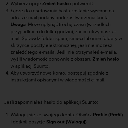
s
Wybierz opcję
Zmień hasło
i potwierdź.
t
Łącze do resetowania hasła zostanie wysłane na
a
adres e-mail podany podczas tworzenia konta.
r
a
Uwaga
: Może upłynąć trochę czasu (w rzadkich
ń
przypadkach do kilku godzin), zanim otrzymasz e-
,
mail. Sprawdź folder spam, śmieci lub inne foldery w
a
skrzynce poczty elektronicznej, jeśli nie możesz
b
znaleźć tego e-maila. Jeśli nie otrzymałeś e-maila,
y
n
wyślij wiadomość ponownie z obszaru
Zmień hasło
i
w aplikacji Suunto.
n
Aby utworzyć nowe konto, postępuj zgodnie z
i
instrukcjami opisanymi w wiadomości e-mail.
e
j
s
z
Jeśli zapomniałeś hasło do aplikacji Suunto:
a
w
Wyloguj się ze swojego konta: Otwórz
Profile (Profil)
i
t
i dotknij pozycję
Sign out (Wyloguj)
.
r