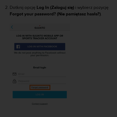
a
z
Dotknij opcję
Log In (Zaloguj się)
i wybierz pozycję
g
Forgot your password? (Nie pamiętasz hasła?)
.
o
d
n
o
ś
ć
n
a
p
o
z
i
o
m
i
e
A
A
z
w