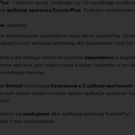
Plus™
i wybierz opcję, dotykając jej lub naciskając środko
aną
aplikację sportową SuuntoPlus
. Podczas rejestrowani
ie
ćwiczenia.
ie automatycznie wyświetlony nowy ekran SuuntoPlus. Sprawd
rczanych przez aplikację sportową, aby zaplanować trasę lu
ybrana dla danego ćwiczenia zostanie
zapamiętana
w zegark
ycznie wybrana, gdy rozpoczniesz kolejne ćwiczenie w tym
 kolejnego treningu.
o Vertical
umożliwiają
korzystanie z 2 aplikacji sportowyc
ku tych dwóch modeli możesz wybrać aplikacje sportowe Su
ęciem.
możesz się
posługiwać
albo
aplikacją sportową SuuntoPlus™,
stać z nich równocześnie.