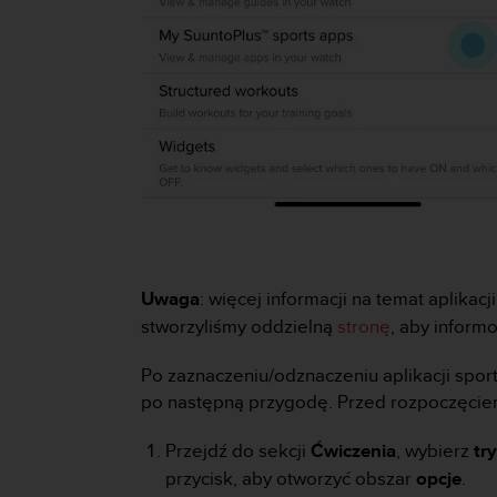
a
z
g
o
d
n
o
ś
ć
n
a
p
o
z
Uwaga
: więcej informacji na temat aplika
i
stworzyliśmy oddzielną
stronę
, aby inform
o
m
Po zaznaczeniu/odznaczeniu aplikacji spo
i
po następną przygodę. Przed rozpoczęciem
e
A
Przejdź do sekcji
Ćwiczenia
, wybierz
tr
A
z
przycisk, aby otworzyć obszar
opcje
.
w