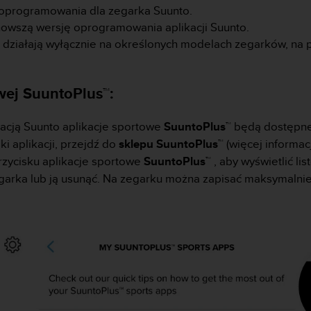
 oprogramowania dla zegarka Suunto.
jnowszą wersję oprogramowania aplikacji Suunto.
 działają wyłącznie na określonych modelach zegarków, na p
owej SuuntoPlus
™
:
kacją Suunto aplikacje sportowe
SuuntoPlus™
będą dostępne
i aplikacji, przejdź do
sklepu SuuntoPlus™
(więcej informac
przycisku aplikacje sportowe
SuuntoPlus™
, aby wyświetlić li
egarka lub ją usunąć. Na zegarku można zapisać maksymalni