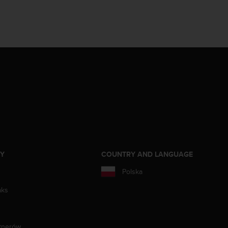
ZY
COUNTRY AND LANGUAGE
Polska
aks
tnerów