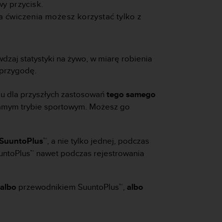
wy przycisk.
a ćwiczenia możesz korzystać tylko z
zaj statystyki na żywo, w miarę robienia
b przygodę.
u dla przyszłych zastosowań
tego samego
 samym trybie sportowym. Możesz go
h SuuntoPlus
™
, a nie tylko jednej, podczas
untoPlus™ nawet podczas rejestrowania
albo
przewodnikiem SuuntoPlus™,
albo