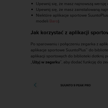
s
Upewnij się, że masz najnowszą wersję
t
Upewnij się, że masz zainstalowaną na
a
r
Niektóre aplikacje sportowe SuuntoPlus
a
modeli
Baro
).
ń
,
Jak korzystać z aplikacji sport
a
b
Po sparowaniu i połączeniu zegarka z apli
y
n
aplikacje sportowe SuuntoPlus™ do bibliotek
i
aplikacji sportowych do biblioteki dotknij 
n
„
Użyj w zegarku
”, aby dodać funkcję do z
i
e
j
s
z
a
w
i
t
r