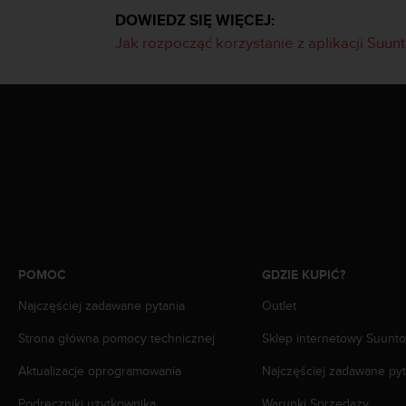
n
DOWIEDZ SIĘ WIĘCEJ:
t
Jak rozpocząć korzystanie z aplikacji Suun
e
n
t
A
c
c
e
s
s
i
b
i
l
POMOC
GDZIE KUPIĆ?
i
t
Najczęściej zadawane pytania
Outlet
y
G
Strona główna pomocy technicznej
Sklep internetowy Suunto
u
Aktualizacje oprogramowania
Najczęściej zadawane pyt
i
d
Podręczniki użytkownika
Warunki Sprzedaży