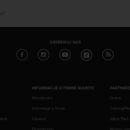
to?
OBSERWUJ NAS
INFORMACJE O FIRMIE SUUNTO
PARTNER
Aktualności
Strava
Informacje o firmie
TrainingPe
ania
Careers
Value Pack
Dziedzictwo
Witamy par