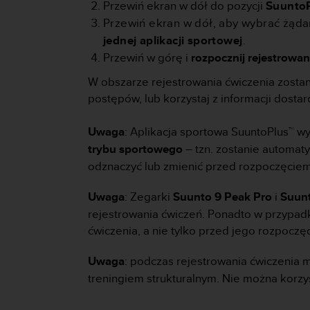
Przewiń ekran w dół do pozycji
Suunto
y
Przewiń ekran w dół, aby wybrać żąd
t
jednej aplikacji sportowej
.
y
c
Przewiń w górę i
rozpocznij rejestrowan
z
W obszarze rejestrowania ćwiczenia zostan
n
y
postępów, lub korzystaj z informacji dosta
m
i
Uwaga
: Aplikacja sportowa SuuntoPlus™ w
W
trybu sportowego
– tzn. zostanie automat
C
A
odznaczyć lub zmienić przed rozpoczęciem
G
2
Uwaga
: Zegarki
Suunto 9 Peak Pro
i
Suunt
.
rejestrowania ćwiczeń. Ponadto w przypad
0
ćwiczenia, a nie tylko przed jego rozpocz
(
W
Uwaga
: podczas rejestrowania ćwiczenia 
e
b
treningiem strukturalnym. Nie można korzy
C
o