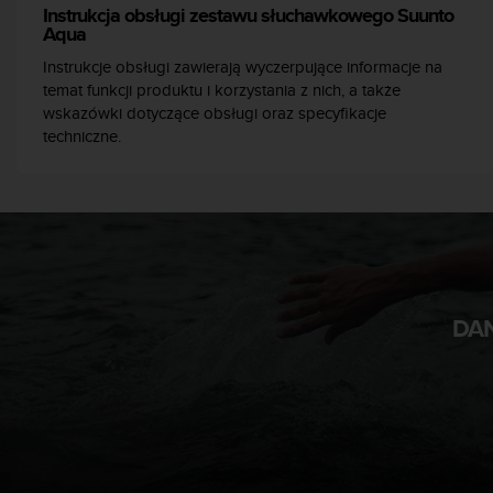
Instrukcja obsługi zestawu słuchawkowego Suunto
y
Aqua
n
a
Instrukcje obsługi zawierają wyczerpujące informacje na
i
temat funkcji produktu i korzystania z nich, a także
n
wskazówki dotyczące obsługi oraz specyfikacje
t
techniczne.
e
r
n
e
t
o
w
a
DAN
o
s
i
ą
g
n
ę
ł