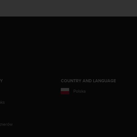
ZY
COUNTRY AND LANGUAGE
Polska
aks
tnerów