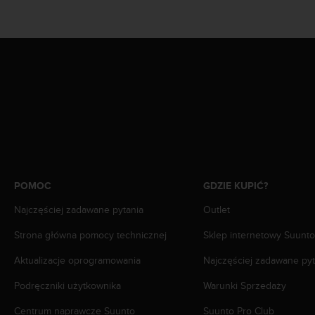
n
t
e
n
t
A
c
c
e
s
s
i
b
POMOC
GDZIE KUPIĆ?
i
l
Najczęściej zadawane pytania
Outlet
i
t
Strona główna pomocy technicznej
Sklep internetowy Suunto
y
G
Aktualizacje oprogramowania
Najczęściej zadawane pyt
u
Podręczniki użytkownika
Warunki Sprzedaży
i
d
Centrum naprawcze Suunto
Suunto Pro Club