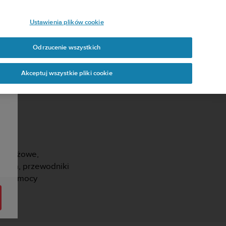
Ustawienia plików cookie
Odrzucenie wszystkich
Akceptuj wszystkie pliki cookie
truktażowe,
tania, przewodniki
sie pomocy
.