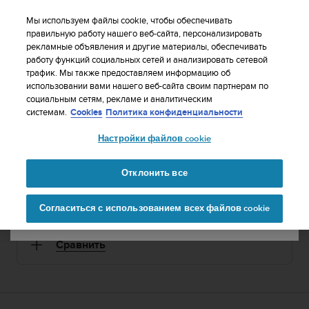
S
WE SHIP TO 75+ DESTINATIONS OVER THE
u
Мы используем файлы cookie, чтобы обеспечивать
WORLD:
CLICK HERE TO SELECT YOURS
u
правильную работу нашего веб-сайта, персонализировать
Ваша страна или регион:
рекламные объявления и другие материалы, обеспечивать
n
работу функций социальных сетей и анализировать сетевой
t
трафик. Мы также предоставляем информацию об
o
использовании вами нашего веб-сайта своим партнерам по
1 / 16
United States
п


социальным сетям, рекламе и аналитическим
р
Главная
Спортивные часы
Suunto Ambit3 Sport White
системам.
Cookies
Политика конфиденциальности
и
Currency: $ (USD)
л
Настройки файлов cookie
SUUNTO AMBIT3 SPORT
а
Shipping only to United States
г
GPS-часы для многоборья с мобильным
а
Отклонить все
подключением, женская модель
е
Изменить страну или
Продолжит
т
Согласиться с использованием всех файлов cookie
регион
ь
в
White
SS020683000
с
е
Сравнить
у
с
и
л