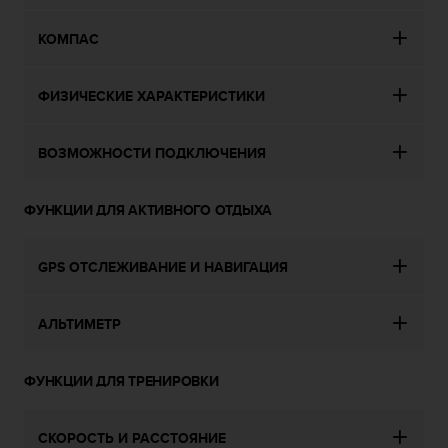
п
о
КОМПАС
м
к
э
ФИЗИЧЕСКИЕ ХАРАКТЕРИСТИКИ
т
о
м
ВОЗМОЖНОСТИ ПОДКЛЮЧЕНИЯ
у
с
а
ФУНКЦИИ ДЛЯ АКТИВНОГО ОТДЫХА
й
т
GPS ОТСЛЕЖИВАНИЕ И НАВИГАЦИЯ
у
,
о
АЛЬТИМЕТР
б
р
а
ФУНКЦИИ ДЛЯ ТРЕНИРОВКИ
т
и
т
СКОРОСТЬ И РАССТОЯНИЕ