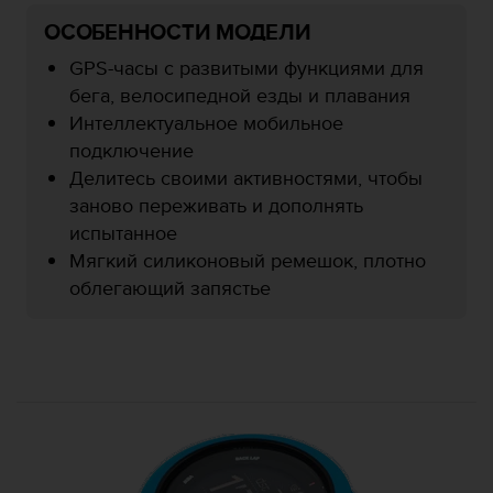
р
ОСОБЕННОСТИ МОДЕЛИ
о
в
GPS-часы с развитыми функциями для
н
бега, велосипедной езды и плавания
я
Интеллектуальное мобильное
A
A
подключение
,
Делитесь своими активностями, чтобы
о
заново переживать и дополнять
п
испытанное
р
е
Мягкий силиконовый ремешок, плотно
д
облегающий запястье
е
л
е
н
н
о
г
о
в