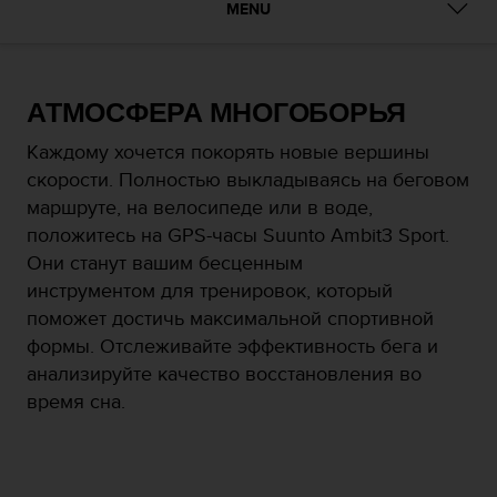
и
MENU
я
,
ч
т
АТМОСФЕРА МНОГОБОРЬЯ
о
б
Каждому хочется покорять новые вершины
ы
скорости. Полностью выкладываясь на беговом
э
т
маршруте, на велосипеде или в воде,
о
положитесь на GPS-часы Suunto Ambit3 Sport.
т
Они станут вашим бесценным
с
инструментом для тренировок, который
а
й
поможет достичь максимальной спортивной
т
формы. Отслеживайте эффективность бега и
д
анализируйте качество восстановления во
о
время сна.
с
т
и
г
у