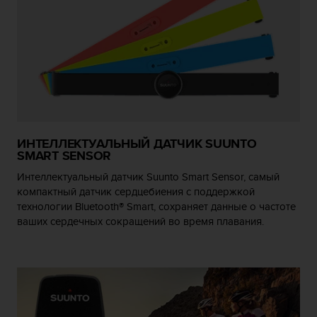
ю
д
о
с
т
у
п
н
о
с
ИНТЕЛЛЕКТУАЛЬНЫЙ ДАТЧИК SUUNTO
SMART SENSOR
т
и
Интеллектуальный датчик Suunto Smart Sensor, самый
в
компактный датчик сердцебиения с поддержкой
е
технологии Bluetooth® Smart, сохраняет данные о частоте
б
ваших сердечных сокращений во время плавания.
-
к
о
н
т
е
н