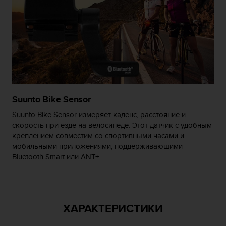
т
а
(
W
C
A
G
)
в
е
Suunto Bike Sensor
р
Suunto Bike Sensor измеряет каденс, расстояние и
с
скорость при езде на велосипеде. Этот датчик с удобным
и
креплением совместим со спортивными часами и
и
2
мобильными приложениями, поддерживающими
.
Bluetooth Smart или ANT+.
0
,
и
с
ХАРАКТЕРИСТИКИ
о
о