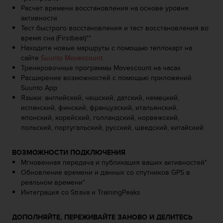
о
Расчет времени восстановления на основе уровня
с
активности
т
Тест быстрого восстановления и тест восстановления во
и
время сна (Firstbeat)**
.
Находите новые маршруты с помощью теплокарт на
Е
сайте
Suunto Movescount
с
Тренировочные программы Movescount на часах
л
Расширение возможностей с помощью приложений
и
Suunto App
у
Языки: английский, чешский, датский, немецкий,
в
испанский, финский, французский, итальянский,
а
японский, корейский, голландский, норвежский,
с
польский, португальский, русский, шведский, китайский
в
о
з
ВОЗМОЖНОСТИ ПОДКЛЮЧЕНИЯ
н
Мгновенная передача и публикация ваших активностей*
и
Обновление времени и данных со спутников GPS в
к
реальном времени*
л
Интеграция со Strava и TrainingPeaks
и
к
ДОПОЛНЯЙТЕ, ПЕРЕЖИВАЙТЕ ЗАНОВО И ДЕЛИТЕСЬ
а