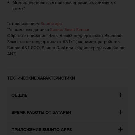
Мгновенно делитесь приключениями в социальных
к
сетях*
и
е
-
*с приложением
Suunto app
л
**с помощью датчика
Suunto Smart Sensor
и
Обратите внимание! Часы Ambit3 поддерживают Bluetooth
б
Smart, но не поддерживают ANT+™ (например, устройства
о
Suunto ANT POD, Suunto Dual или кардиопередатчик Suunto
п
ANT)
р
о
б
л
ТЕХНИЧЕСКИЕ ХАРАКТЕРИСТИКИ
е
м
ОБЩИЕ
ы
с
д
ВРЕМЯ РАБОТЫ ОТ БАТАРЕИ
о
с
т
ПРИЛОЖЕНИЯ SUUNTO APPS
у