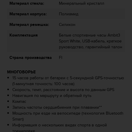
Материал стекла:
Минеральный кристалл
р
у
Материал корпуса:
Полиамид
г
и
Материал ремешка:
Силикон
х
с
Комплектация
Белые спортивные часы Ambit3
т
Sport White, USB-кабель, краткое
а
руководство, гарантийный талон
н
д
Страна производства
FI
а
р
МНОГОБОРЬЕ
т
15 часов работы от батареи с 5-секундной GPS-точностью
о
(1-минутная точность: 100 часов)
в
Скорость, темп, расстояние и высота по данным GPS
д
Навигация по маршруту и обратный путь
о
Компас
с
Запись частоты сердцебиения при плавании**
т
Мощность при езде на велосипеде (технология Bluetooth
у
Smart)
п
Информация о нескольких видах спорта в одной
н
тренировке