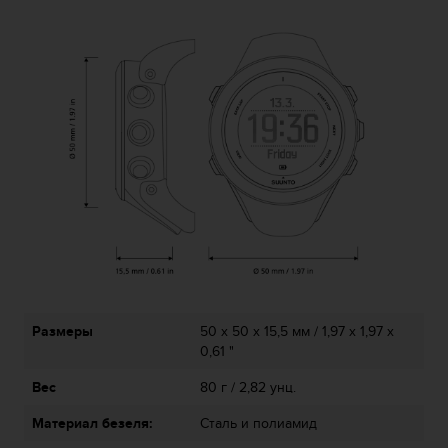
т
в
е
т
с
т
в
о
в
а
л
т
р
е
б
о
в
Размеры
50 x 50 x 15,5 мм / 1,97 x 1,97 x
а
0,61 "
н
и
Вес
80 г / 2,82 унц.
я
м
Материал безеля:
Сталь и полиамид
д