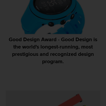
Р
у
к
о
в
о
д
с
Good Design Award - Good Design is
т
в
the world's longest-running, most
е
prestigious and recognized design
п
о
program.
о
б
е
с
п
е
ч
е
н
и