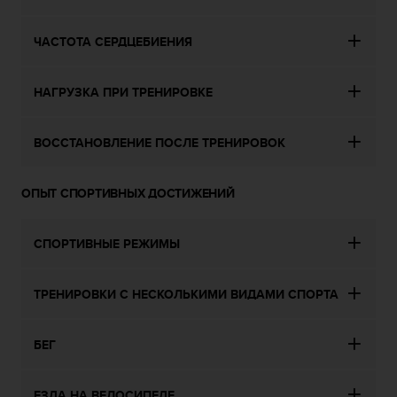
е
с
ь
ЧАСТОТА СЕРДЦЕБИЕНИЯ
в
с
л
НАГРУЗКА ПРИ ТРЕНИРОВКЕ
у
ж
ВОССТАНОВЛЕНИЕ ПОСЛЕ ТРЕНИРОВОК
б
у
п
ОПЫТ СПОРТИВНЫХ ДОСТИЖЕНИЙ
о
д
д
СПОРТИВНЫЕ РЕЖИМЫ
е
р
ж
ТРЕНИРОВКИ С НЕСКОЛЬКИМИ ВИДАМИ СПОРТА
к
и
к
БЕГ
л
и
е
ЕЗДА НА ВЕЛОСИПЕДЕ