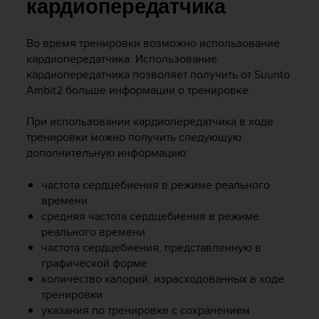
и
кардиопередатчика
я
,
Во время тренировки возможно использование
ч
кардиопередатчика. Использование
т
о
кардиопередатчика позволяет получить от
Suunto
б
Ambit2
больше информации о тренировке.
ы
э
При использовании кардиопередатчика в ходе
т
тренировки можно получить следующую
о
дополнительную информацию:
т
с
частота сердцебиения в режиме реального
а
времени
й
т
средняя частота сердцебиения в режиме
д
реального времени
о
частота сердцебиения, представленную в
с
графической форме
т
количество калорий, израсходованных в ходе
и
тренировки
г
указания по тренировке с сохранением
у