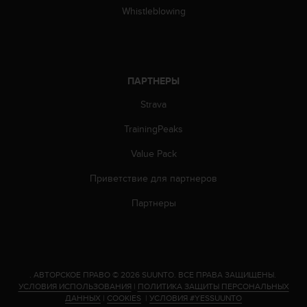
р
Whistleblowing
у
г
и
х
с
ПАРТНЕРЫ
т
Strava
а
н
TrainingPeaks
д
а
Value Pack
р
т
Приветствие для партнеров
о
в
Партнеры
д
о
с
т
у
.
АВТОРСКОЕ ПРАВО © 2026 SUUNTO.
ВСЕ ПРАВА ЗАЩИЩЕНЫ.
п
УСЛОВИЯ ИСПОЛЬЗОВАНИЯ
|
ПОЛИТИКА ЗАЩИТЫ ПЕРСОНАЛЬНЫХ
н
ДАННЫХ
|
COOKIES
|
УСЛОВИЯ #YESSUUNTO