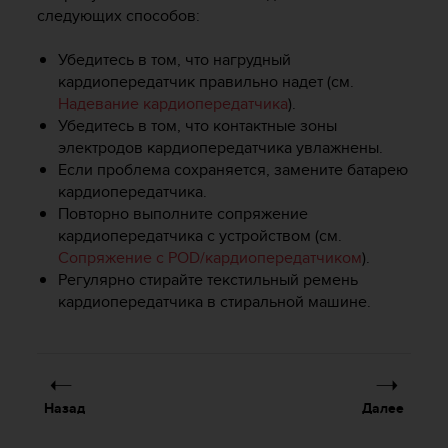
Р
следующих способов:
у
к
Убедитесь в том, что нагрудный
о
кардиопередатчик правильно надет (см.
в
Надевание кардиопередатчика
).
о
Убедитесь в том, что контактные зоны
д
с
электродов кардиопередатчика увлажнены.
т
Если проблема сохраняется, замените батарею
в
кардиопередатчика.
е
Повторно выполните сопряжение
п
кардиопередатчика с устройством (см.
о
Сопряжение с POD/кардиопередатчиком
).
о
Регулярно стирайте текстильный ремень
б
кардиопередатчика в стиральной машине.
е
с
п
е
ч
е
Назад
Далее
н
и