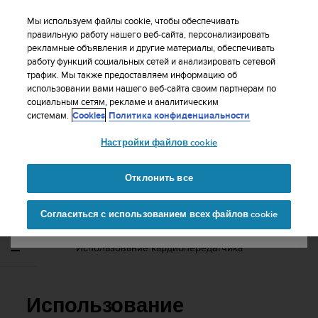
S
WE SHIP TO 75+ DESTINATIONS OVER THE
u
Мы используем файлы cookie, чтобы обеспечивать
WORLD:
CLICK HERE TO SELECT YOURS
u
правильную работу нашего веб-сайта, персонализировать
Ваша страна или регион:
рекламные объявления и другие материалы, обеспечивать
n
работу функций социальных сетей и анализировать сетевой
t
трафик. Мы также предоставляем информацию об
o
использовании вами нашего веб-сайта своим партнерам по
United States
п
социальным сетям, рекламе и аналитическим
р
Главная
Поддержка
Suunto Ambit2
Руководство
системам.
Cookies
Политика конфиденциальности
и
пользователя - 2.1
Currency: $ (USD)
л
Настройки файлов cookie
а
Shipping only to United States
г
SUUNTO AMBIT2 РУКОВОДСТВО
а
Отклонить все
ПОЛЬЗОВАТЕЛЯ - 2.1
е
Изменить страну или
Продолжит
т
Согласиться с использованием всех файлов cookie
регион
ь
в
с
Использование кардиопередатчика
е
у
с
и
Использование
л