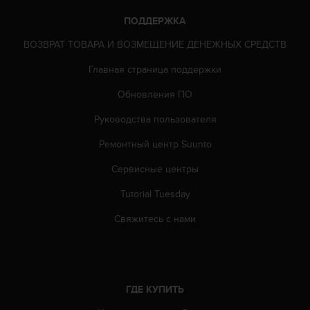
т
а
ПОДДЕРЖКА
(
ВОЗВРАТ ТОВАРА И ВОЗМЕЩЕНИЕ ДЕНЕЖНЫХ СРЕДСТВ
W
C
Главная страница поддержки
A
G
Обновления ПО
)
в
Руководства пользователя
е
Ремонтный центр Suunto
р
с
Сервисные центры
и
и
Tutorial Tuesday
2
.
Свяжитесь с нами
0
,
и
с
о
ГДЕ КУПИТЬ
о