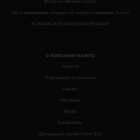
т
Интернет-магазин Suunto
в
Часто задаваемые вопросы oб интернет-магазине Suunto
е
т
УСЛОВИЯ И ПОЛОЖЕНИЯ ПРОДАЖИ
с
т
в
о
в
О КОМПАНИИ SUUNTO
а
л
Новости
т
р
Информация о компании
е
б
Careers
о
Наследие
в
а
Media
н
и
Sustainability
я
м
Декларация соответствия (ЕС)
д