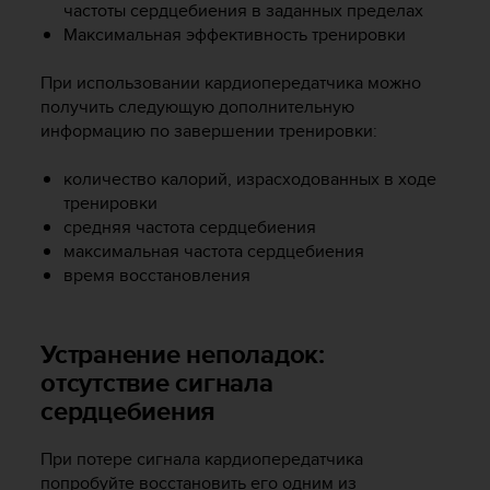
частоты сердцебиения в заданных пределах
р
Максимальная эффективность тренировки
о
в
н
При использовании кардиопередатчика можно
я
получить следующую дополнительную
A
информацию по завершении тренировки:
A
,
количество калорий, израсходованных в ходе
о
тренировки
п
средняя частота сердцебиения
р
максимальная частота сердцебиения
е
время восстановления
д
е
л
е
Устранение неполадок:
н
отсутствие сигнала
н
сердцебиения
о
г
о
При потере сигнала кардиопередатчика
в
попробуйте восстановить его одним из