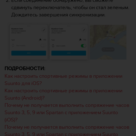
т
сдвинуть переключатель, чтобы он стал зеленым.
а
Дождитесь завершения синхронизации.
(
W
C
A
G
)
в
е
р
ПОДРОБНОСТИ:
с
Как настроить спортивные режимы в приложении
и
и
Suunto для iOS?
2
Как настроить спортивные режимы в приложении
.
Suunto (Android)?
0
Почему не получается выполнить сопряжение часов
,
Suunto 3, 5, 9 или Spartan с приложением Suunto
и
с
(iOS)?
о
Почему не получается выполнить сопряжение часов
о
Suunto 3, 5, 9 или Spartan с приложением Suunto