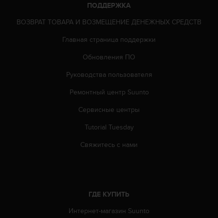
ПОДДЕРЖКА
р
у
ВОЗВРАТ ТОВАРА И ВОЗМЕЩЕНИЕ ДЕНЕЖНЫХ СРЕДСТВ
г
и
Главная страница поддержки
х
с
Обновления ПО
т
Руководства пользователя
а
н
Ремонтный центр Suunto
д
а
Сервисные центры
р
т
Tutorial Tuesday
о
в
Свяжитесь с нами
д
о
с
т
у
ГДЕ КУПИТЬ
п
Интернет-магазин Suunto
н