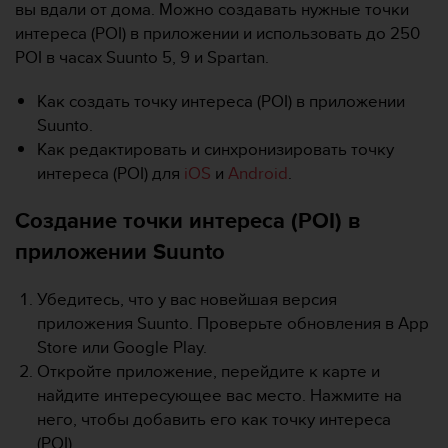
и
вы вдали от дома. Можно создавать нужные точки
я
интереса (POI) в приложении и использовать до 250
,
POI в часах Suunto 5, 9 и Spartan.
ч
т
Как создать точку интереса (POI) в приложении
о
б
Suunto.
ы
Как редактировать и синхронизировать точку
э
интереса (POI) для
iOS
и
Android
.
т
о
Создание точки интереса (POI) в
т
с
приложении Suunto
а
й
Убедитесь, что у вас новейшая версия
т
д
приложения Suunto. Проверьте обновления в App
о
Store или Google Play.
с
Откройте приложение, перейдите к карте и
т
найдите интересующее вас место. Нажмите на
и
него, чтобы добавить его как точку интереса
г
у
(POI).