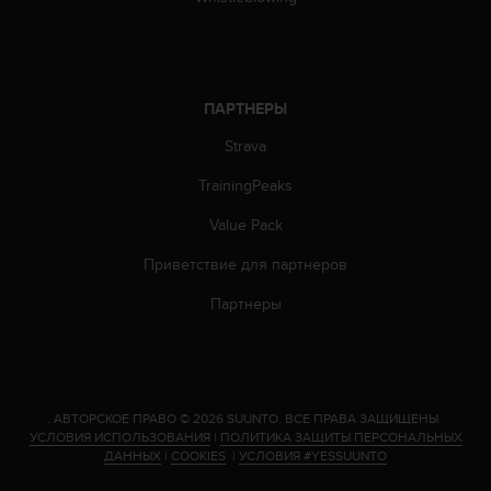
к
и
е
-
л
ПАРТНЕРЫ
и
Strava
б
о
TrainingPeaks
п
р
Value Pack
о
б
Приветствие для партнеров
л
Партнеры
е
м
ы
с
д
о
.
АВТОРСКОЕ ПРАВО © 2026 SUUNTO.
ВСЕ ПРАВА ЗАЩИЩЕНЫ.
с
УСЛОВИЯ ИСПОЛЬЗОВАНИЯ
|
ПОЛИТИКА ЗАЩИТЫ ПЕРСОНАЛЬНЫХ
ДАННЫХ
|
COOKIES
|
УСЛОВИЯ #YESSUUNTO
т
у