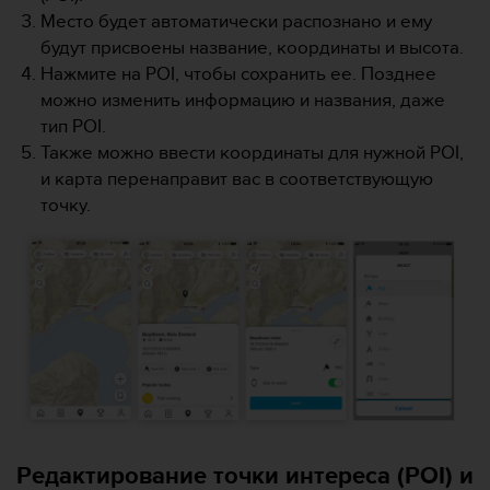
р
Место будет автоматически распознано и ему
о
будут присвоены название, координаты и высота.
в
Нажмите на POI, чтобы сохранить ее. Позднее
н
можно изменить информацию и названия, даже
я
A
тип POI.
A
Также можно ввести координаты для нужной POI,
,
и карта перенаправит вас в соответствующую
о
точку.
п
р
е
д
е
л
е
н
н
о
г
о
Редактирование точки интереса (POI) и
в