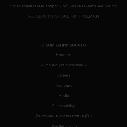
о
Часто задаваемые вопросы oб интернет-магазине Suunto
с
т
УСЛОВИЯ И ПОЛОЖЕНИЯ ПРОДАЖИ
и
.
Е
с
л
О КОМПАНИИ SUUNTO
и
у
Новости
в
а
Информация о компании
с
Careers
в
о
Наследие
з
н
Media
и
к
Sustainability
л
и
Декларация соответствия (ЕС)
к
Whistleblowing
а