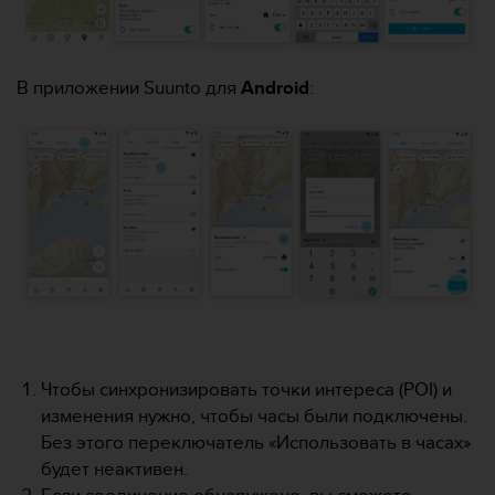
ю
д
о
с
В приложении Suunto для
Android
:
т
у
п
н
о
с
т
и
в
е
б
-
к
Чтобы синхронизировать точки интереса (POI) и
о
изменения нужно, чтобы часы были подключены.
н
т
Без этого переключатель «Использовать в часах»
е
будет неактивен.
н
Если соединение обнаружено, вы сможете