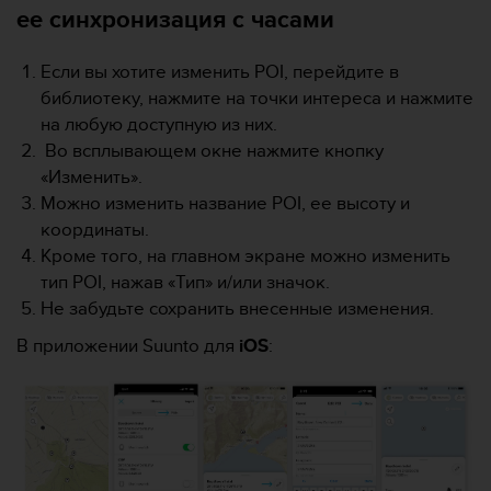
Р
ее синхронизация с часами
у
к
Если вы хотите изменить POI, перейдите в
о
в
библиотеку, нажмите на точки интереса и нажмите
о
на любую доступную из них.
д
Во всплывающем окне нажмите кнопку
с
«Изменить».
т
Можно изменить название POI, ее высоту и
в
е
координаты.
п
Кроме того, на главном экране можно изменить
о
тип POI, нажав «Тип» и/или значок.
о
Не забудьте сохранить внесенные изменения.
б
е
В приложении Suunto для
iOS
:
с
п
е
ч
е
н
и