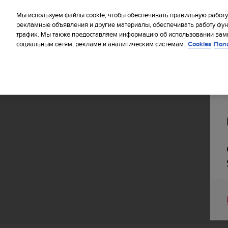
S
WE SH
u
Мы используем файлы cookie, чтобы обеспечивать правильную работу
u
рекламные объявления и другие материалы, обеспечивать работу фун
трафик. Мы также предоставляем информацию об использовании вами
n
социальным сетям, рекламе и аналитическим системам.
Cookies
Пол
t
o
п
р
и
Главная
Поддержка
Suunto 9 Peak
л
а
г
а
е
т
в
с
е
у
с
и
л