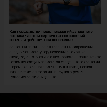
т
а
(
W
C
A
Как повысить точность показаний запястного
G
датчика частоты сердечных сокращений —
)
советы и действия при неполадках
в
е
Запястный датчик частоты сердечных сокращений
р
определяет частоту сердцебиения с помощью
с
светодиодов, отслеживающих кровоток в запястье. Это
и
позволяет следить за частотой сердечных сокращений
и
в время конкретного занятия или в повседневной
2
жизни без использования нагрудного ремня-
.
пульсометра. Читать дальше
0
,
и
с
о
о