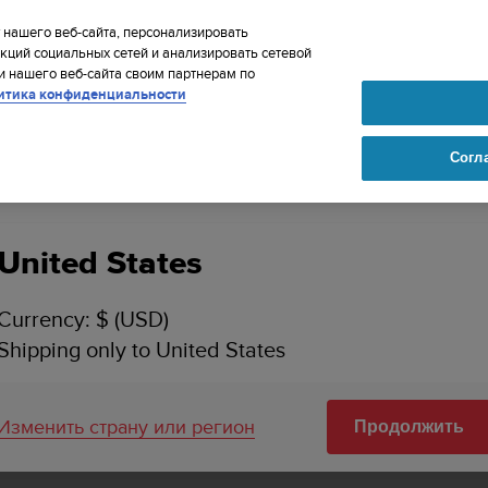
IP TO 75+ DESTINATIONS OVER THE WORLD:
CLICK HERE TO SELECT
 нашего веб-сайта, персонализировать
кций социальных сетей и анализировать сетевой
 нашего веб-сайта своим партнерам по
итика конфиденциальности
Согл
Ваша страна или регион:
United States
SUUNTO 9 PEAK
ПОДДЕРЖКА
Currency: $ (USD)
Здесь вы найдете руководства п
Shipping only to United States
учебные видеоролики, ответы на
статьи с инструкциями и подробн
поддержке для Suunto 9 Peak.
Изменить страну или регион
Продолжить