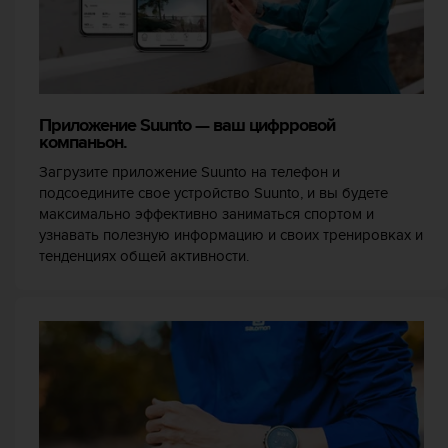
ю
д
о
с
т
у
Приложение Suunto — ваш цифрровой
п
компаньон.
н
Загрузите приложение Suunto на телефон и
о
подсоедините свое устройство Suunto, и вы будете
с
максимально эффективно заниматься спортом и
т
узнавать полезную информацию и своих тренировках и
и
тенденциях общей активности.
в
е
б
-
к
о
н
т
е
н