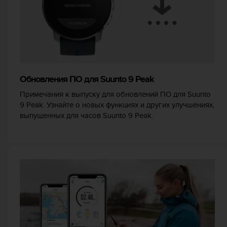
Р
у
к
о
в
о
д
с
Обновления ПО для Suunto 9 Peak
т
Примечания к выпуску для обновлений ПО для Suunto
в
е
9 Peak. Узнайте о новых функциях и других улучшениях,
п
выпущенных для часов Suunto 9 Peak.
о
о
б
е
с
п
е
ч
е
н
и