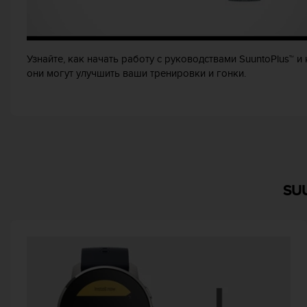
р
о
в
н
Узнайте, как начать работу с руководствами SuuntoPlus™ и 
я
они могут улучшить ваши тренировки и гонки.
A
A
,
о
п
р
е
д
SU
е
л
е
н
н
о
г
о
в