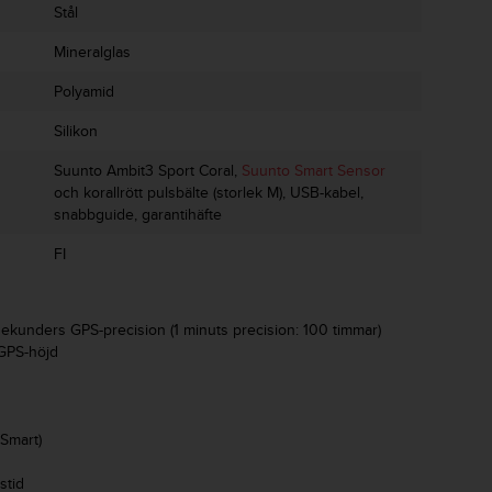
Stål
Mineralglas
Polyamid
Silikon
Suunto Ambit3 Sport Coral,
Suunto Smart Sensor
och korallrött pulsbälte (storlek M), USB-kabel,
snabbguide, garantihäfte
FI
sekunders GPS-precision (1 minuts precision: 100 timmar)
 GPS-höjd
 Smart)
stid