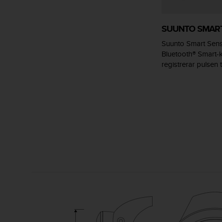
i
k
t
SUUNTO SMAR
l
Suunto Smart Sen
i
Bluetooth® Smart-
n
j
registrerar pulsen 
e
r
f
ö
r
t
i
l
l
g
ä
n
g
l
i