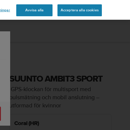
ningar
Avvisa alla
Acceptera alla cookies
SUUNTO AMBIT3 SPORT
GPS-klockan för multisport med
pulsmätning och mobil anslutning –
utformad för kvinnor
Coral (HR)