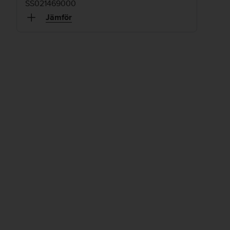
SS021469000
Jämför