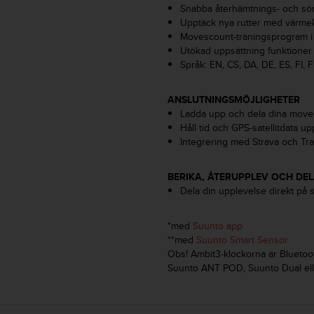
Snabba återhämtnings- och sömn
Upptäck nya rutter med värme
Movescount-träningsprogram i
Utökad uppsättning funktione
Språk: EN, CS, DA, DE, ES, FI, F
ANSLUTNINGSMÖJLIGHETER
Ladda upp och dela dina moves
Håll tid och GPS-satellitdata up
Integrering med Strava och Tr
BERIKA, ÅTERUPPLEV OCH DE
Dela din upplevelse direkt på 
*med
Suunto app
**med
Suunto Smart Sensor
Obs! Ambit3-klockorna är Bluetoot
Suunto ANT POD, Suunto Dual ell