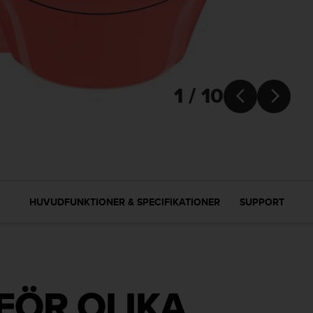
1 / 10


HUVUDFUNKTIONER & SPECIFIKATIONER
SUPPORT
FÖR OLIKA