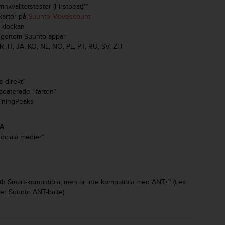
kvalitetstester (Firstbeat)**
kartor på
Suunto Movescount
 klockan
r genom Suunto-appar
R, IT, JA, KO, NL, NO, PL, PT, RU, SV, ZH
 direkt*
pdaterade i farten*
ainingPeaks
LA
sociala medier*
h Smart-kompatibla, men är inte kompatibla med ANT+™ (t.ex.
er Suunto ANT-bälte)