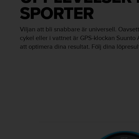
t
SPORTER
e
n
t
A
Viljan att bli snabbare är universell. Oavset
c
cykel eller i vattnet är GPS-klockan Suunto 
c
e
att optimera dina resultat. Följ dina löpres
s
s
i
b
i
l
i
t
y
G
u
i
d
e
l