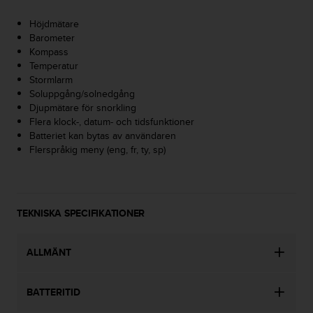
i
Höjdmätare
n
Barometer
e
Kompass
s
Temperatur
(
Stormlarm
W
Soluppgång/solnedgång
C
Djupmätare för snorkling
A
Flera klock-, datum- och tidsfunktioner
G
Batteriet kan bytas av användaren
)
Flerspråkig meny (eng, fr, ty, sp)
2
.
0
o
c
TEKNISKA SPECIFIKATIONER
h
a
n
ALLMÄNT
d
r
a
BATTERITID
r