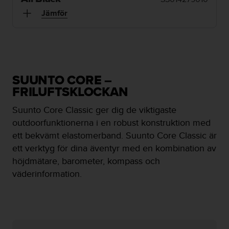
e
n
Jämför
n
a
w
e
b
b
SUUNTO CORE –
p
FRILUFTSKLOCKAN
l
a
Suunto Core Classic ger dig de viktigaste
t
outdoorfunktionerna i en robust konstruktion med
s
s
ett bekvämt elastomerband. Suunto Core Classic är
k
ett verktyg för dina äventyr med en kombination av
a
höjdmätare, barometer, kompass och
u
väderinformation.
p
p
n
å
n
i