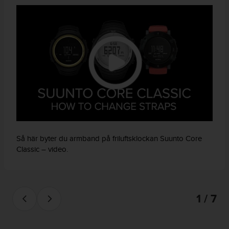
f
t
s
f
r
i
t
t
i
U
S
A
)
o
Så här byter du armband på friluftsklockan Suunto Core
m
Classic – video.
d
u
h
a
1 / 7
r
p
r
o