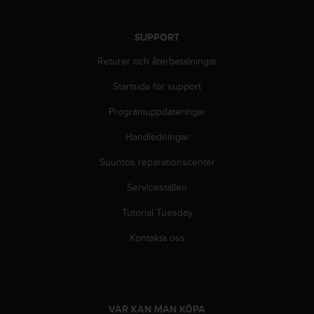
e
b
b
SUPPORT
p
l
Returer och återbetalningar
a
t
Startsida för support
s
Programuppdateringar
e
n
Handledningar
.
Suuntos reparationscenter
Serviceställen
Tutorial Tuesday
Kontakta oss
VAR KAN MAN KÖPA