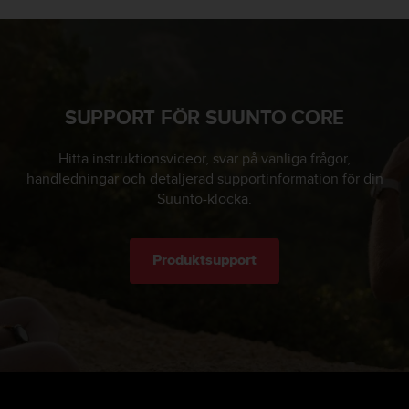
b
l
e
m
m
e
SUPPORT FÖR SUUNTO CORE
d
a
Hitta instruktionsvideor, svar på vanliga frågor,
t
handledningar och detaljerad supportinformation för din
t
Suunto-klocka.
f
å
t
i
Produktsupport
l
l
g
å
n
g
t
i