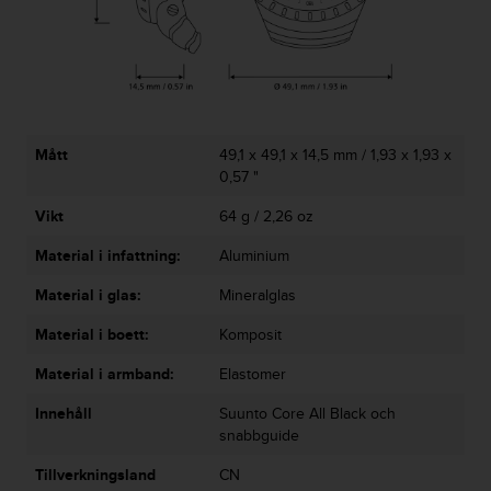
t
e
n
t
A
c
c
Mått
49,1 x 49,1 x 14,5 mm / 1,93 x 1,93 x
e
0,57 "
s
s
Vikt
64 g / 2,26 oz
i
b
Material i infattning:
Aluminium
i
l
Material i glas:
Mineralglas
i
Material i boett:
Komposit
t
y
Material i armband:
Elastomer
G
u
Innehåll
Suunto Core All Black och
i
snabbguide
d
e
Tillverkningsland
CN
l