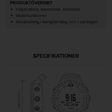
PRODUKTÖVERSIKT
v
å
Höjdmätare, barometer, kompass
A
Väderfunktioner
A
Användning i bergsterräng och i vardagen
i
e
n
l
i
g
h
SPECIFIKATIONER
e
t
m
e
d
W
e
b
C
o
n