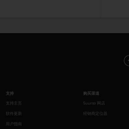
，
同
时
确
保
符
合
其
他
可
访
问
性
标
准
。
支持
购买渠道
如
果
支持主页
Suunto 网店
您
在
软件更新
经销商定位器
访
用户指南
问