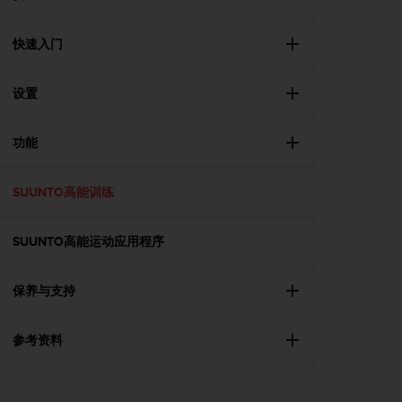
问
性
指
快速入门
南
(
W
设置
C
A
功能
G
)
2
SUUNTO高能训练
.
0
所
SUUNTO高能运动应用程序
定
义
的
保养与支持
A
A
参考资料
级
一
致
性