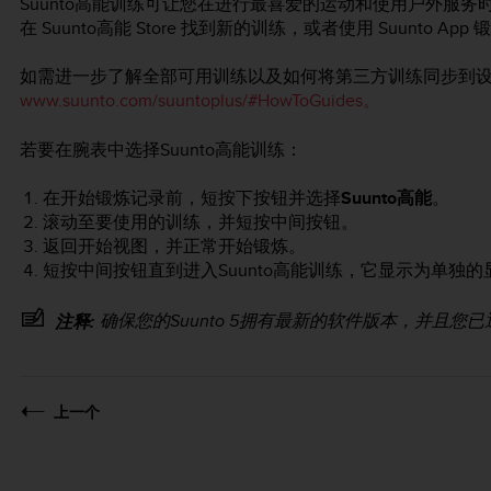
Suunto高能训练可让您在进行最喜爱的运动和使用户外服务时，
在 Suunto高能 Store 找到新的训练，或者使用 Suunto 
如需进一步了解全部可用训练以及如何将第三方训练同步到
www.suunto.com/suuntoplus/#HowToGuides。
若要在腕表中选择Suunto高能训练：
在开始锻炼记录前，短按下按钮并选择
Suunto高能
。
滚动至要使用的训练，并短按中间按钮。
返回开始视图，并正常开始锻炼。
短按中间按钮直到进入Suunto高能训练，它显示为单独的
确保您的
Suunto 5
拥有最新的软件版本，并且您已通过 
注释:
上一个