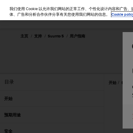
S
u
我们使用 Cookie 以允许我们网站的正常工作、个性化设计内容和广
u
体、广告和分析合作伙伴分享有关您使用我们网站的信息。
Cookie polic
n
t
o
主页
支持
Suunto 5
用户指南
致
力
于
使
本
网
站
达
目录
开始
Suun
到
W
e
开始
b
内
预期用途
容
可
访
安全