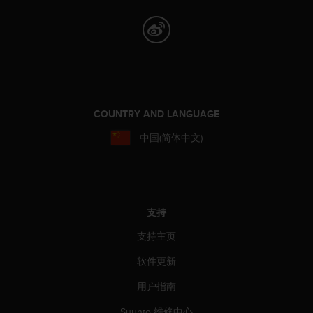
人
员
，
联
系
方
式
：
COUNTRY AND LANGUAGE
美
国
中国(简体中文)
+
1
8
5
5
支持
2
5
支持主页
8
软件更新
0
9
用户指南
0
0
Suunto 维修中心