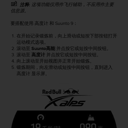
问
这项功能仅用作飞行辅助，不应用作主要
注释:
性
信息源。
指
南
要搭配使用 高度计 和
Suunto 9
：
(
W
C
在开始记录锻炼前，向上滑动或短按下部按钮打开
A
运动模式选项。
G
滚动至
Suunto高能
并点按它或短按中间按钮。
)
滚动至
高度计
并点按它或短按中间按钮。
2
向上滚动至开始视图并正常开始锻炼。
.
锻炼期间，向左滑动或短按中间按钮，直到进入
0
高度计 显示屏。
所
定
义
的
A
A
级
一
致
性