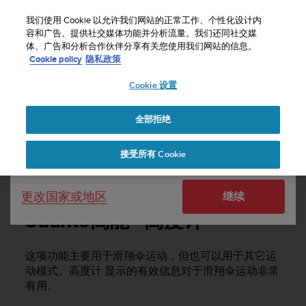
S
u
我们使用 Cookie 以允许我们网站的正常工作、个性化设计内
u
容和广告、提供社交媒体功能并分析流量。我们还同社交媒
选择国家或地区：
体、广告和分析合作伙伴分享有关您使用我们网站的信息。
n
主页
支持
Suunto 9
用户指南
Cookie policy
隐私政策
t
o
Cookie 设置
United States
致
力
SUUNTO 9 用户指南
于
全部拒绝
Currency: $ (USD)
使
本
Shipping only to United States
接受所有 Cookie
网
Suunto高能 - 高度计
站
达
更改国家或地区
继续
到
W
Suunto高能 - 高度计
e
b
内
这项功能主要用于滑翔伞运动，但也可以用于其它运
容
动模式。高度计 显示的有效信息对于滑翔伞运动非常
可
有用。
访