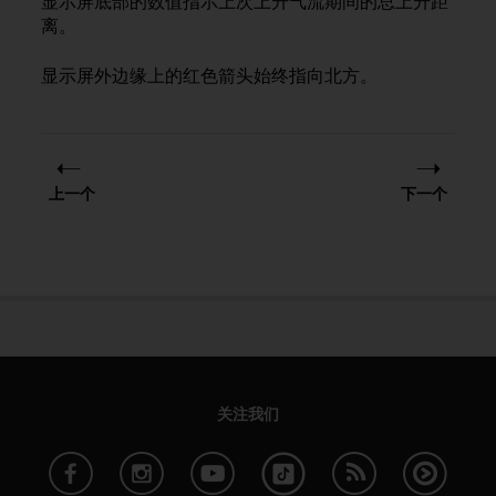
显示屏底部的数值指示上次上升气流期间的总上升距
本
离。
网
站
信
显示屏外边缘上的红色箭头始终指向北方。
息
时
遇
到
任
上一个
下一个
何
问
题
，
请
联
系
我
们
的
关注我们
客
户
服
务