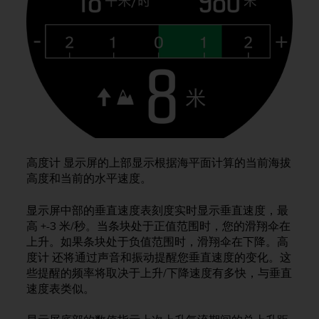
，
同
时
确
保
符
合
其
他
可
访
高度计 显示屏的上部显示根据海平面计算的当前海拔
问
高度和当前的水平速度。
性
标
准
显示屏中部的垂直速度表刻度实时显示垂直速度，最
。
高 +-3 米/秒。当条块处于正值范围时，您的滑翔伞在
如
上升。如果条块处于负值范围时，滑翔伞在下降。高
果
度计 还将通过声音和振动提醒您垂直速度的变化。这
您
些提醒的频率将取决于上升/下降速度有多快，与垂直
在
速度表类似。
访
问