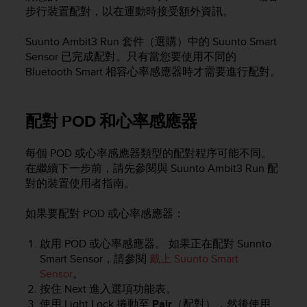
i
步行裝置配對，以在運動時接受額外資訊。
e
v
Suunto Ambit3 Run
套件（選購）中的 Suunto Smart
i
n
Sensor 已完成配對。只有當您要使用不同的
g
Bluetooth Smart 相容心率感應器時才需要進行配對。
L
e
v
配對 POD 和心率感應器
e
l
A
每個 POD 或心率感應器類型的配對程序可能不同。
A
在繼續下一步前，請先參閱與
Suunto Ambit3 Run
配
c
對的裝置使用者指南。
o
n
如果要配對 POD 或心率感應器：
f
o
啟用 POD 或心率感應器。 如果正在配對 Sunnto
r
Smart Sensor，請參閱
戴上 Suunto Smart
m
Sensor
。
a
按住
Next
進入選項功能表。
n
c
使用
Light Lock
捲動至
Pair
（配對），然後使用