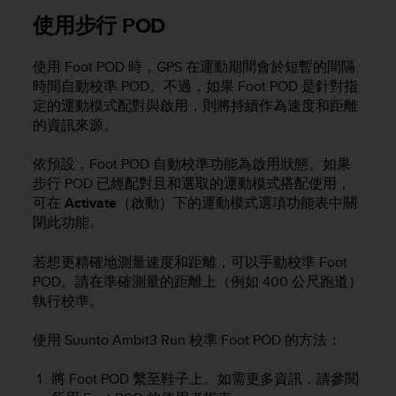
r
使用步行 POD
m
a
n
使用 Foot POD 時，GPS 在運動期間會於短暫的間隔
c
時間自動校準 POD。不過，如果 Foot POD 是針對指
e
定的運動模式配對與啟用，則將持續作為速度和距離
w
的資訊來源。
i
t
依預設，Foot POD 自動校準功能為啟用狀態。如果
h
t
步行 POD 已經配對且和選取的運動模式搭配使用，
h
可在
Activate
（啟動）下的運動模式選項功能表中關
e
閉此功能。
W
e
若想更精確地測量速度和距離，可以手動校準 Foot
b
POD。請在準確測量的距離上（例如 400 公尺跑道）
C
執行校準。
o
n
使用
Suunto Ambit3 Run
校準 Foot POD 的方法：
t
e
n
將 Foot POD 繫至鞋子上。如需更多資訊，請參閱
t