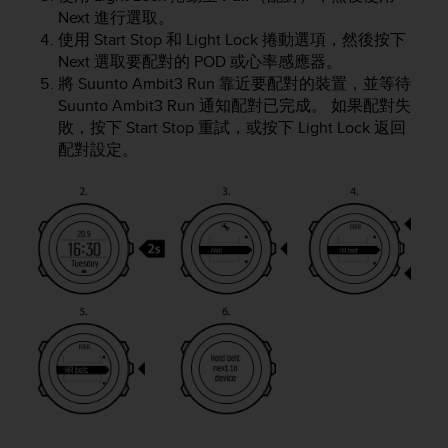
e
Next
進行選取。
f
使用
Start Stop
和
Light Lock
捲動選項，然後按下
o
Next
選取要配對的 POD 或心率感應器。
r
將
Suunto Ambit3 Run
靠近要配對的裝置，並等待
t
Suunto Ambit3 Run
通知配對已完成。 如果配對失
h
敗，按下
Start Stop
重試，或按下
Light Lock
返回
i
配對設定。
s
w
e
b
s
i
t
e
i
n
c
o
n
f
o