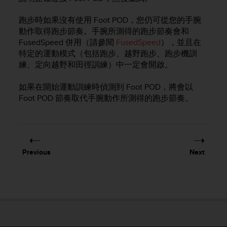
s
(
跑步時如果沒有使用 Foot POD，您仍可從您的手腕
W
動作取得跑步節奏。手腕所測得的跑步節奏會和
C
FusedSpeed 併用（請參閱
FusedSpeed
），並且在
A
特定的運動模式（包括跑步、越野跑步、跑步機訓
G
練、定向越野和田徑訓練）中一定會開啟。
)
2
.
如果在開始運動訓練時偵測到 Foot POD，將會以
0
Foot POD 節奏取代手腕動作所測得的跑步節奏。
a
n
d
a
c
Previous
Next
h
i
e
v
i
n
g