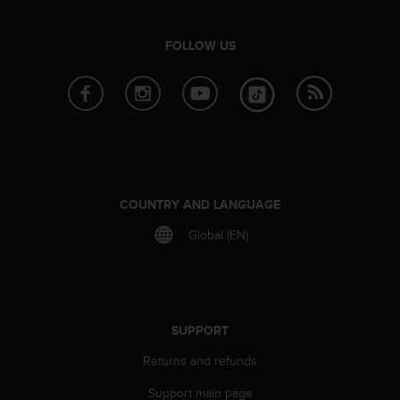
c
o
m
FOLLOW US
p
l
i
a
n
c
e
w
i
COUNTRY AND LANGUAGE
t
h
Global (EN)
o
t
h
e
r
SUPPORT
a
c
Returns and refunds
c
Support main page
e