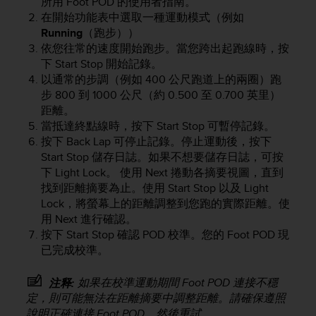
所用 Foot POD 的使用者指南。
A
在開始功能表中選取一種運動模式（例如
c
Running
（跑步））
c
依您往常的速度開始跑步。當您跨出起跑線時，按
e
下
Start Stop
開始記錄。
s
以通常的步調（例如 400 公尺跑道上的兩圈）跑
s
步 800 到 1000 公尺（約 0.500 至 0.700 英里）
i
距離。
b
i
當抵達終點線時，按下
Start Stop
可暫停記錄。
l
按下
Back Lap
可停止記錄。停止運動後，按下
i
Start Stop
儲存日誌。如果不想要儲存日誌，可按
t
下
Light Lock
。 使用
Next
捲動各摘要視圖，直到
y
找到距離摘要為止。使用
Start Stop
以及
Light
G
Lock
，將螢幕上的距離調整到您跑的實際距離。使
u
用
Next
進行確認。
i
按下
Start Stop
確認 POD 校準。您的 Foot POD 現
d
已完成校準。
e
l
i
如果在校準運動期間 Foot POD 連接不穩
注释:
n
定，則可能無法在距離摘要中調整距離。請確保遵照
e
說明正確連接 Foot POD，然後重試。