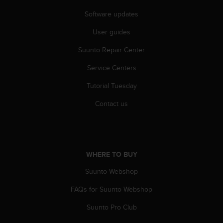
s
Software updates
s
i
User guides
b
i
Suunto Repair Center
l
i
Service Centers
t
Tutorial Tuesday
y
s
Contact us
t
a
n
d
a
WHERE TO BUY
r
d
Suunto Webshop
s
.
FAQs for Suunto Webshop
P
l
Suunto Pro Club
e