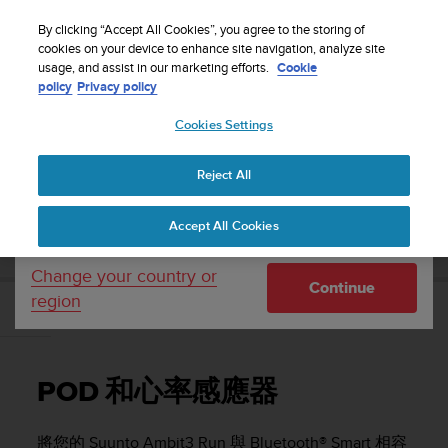
S
WE SHIP TO 75+ DESTINATIONS OVER THE
u
By clicking “Accept All Cookies”, you agree to the storing of
WORLD:
CLICK HERE TO SELECT YOURS
u
cookies on your device to enhance site navigation, analyze site
Your country or region:
usage, and assist in our marketing efforts.
Cookie
n
policy
Privacy policy
t
o
Cookies Settings
United States
i
s
Home
Support
Suunto Ambit3 Run
使用者指南 - 2.5
c
Reject All
Currency: $ (USD)
o
m
Shipping only to United States
SUUNTO AMBIT3 RUN 使用者指南 - 2.5
Accept All Cookies
m
i
t
Change your country or
Continue
t
region
e
POD 和心率感應器
d
t
o
POD 和心率感應器
a
c
h
將您的
Suunto Ambit3 Run
與 Bluetooth® Smart 相容