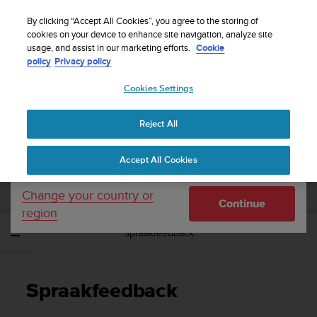
S
WE SHIP TO 75+ DESTINATIONS OVER THE
u
By clicking “Accept All Cookies”, you agree to the storing of
WORLD:
CLICK HERE TO SELECT YOURS
u
cookies on your device to enhance site navigation, analyze site
Your country or region:
usage, and assist in our marketing efforts.
Cookie
n
policy
Privacy policy
t
o
Cookies Settings
United States
i
s
Home
Support
Suunto Sonic
Gebruikershandleiding
c
Reject All
Currency: $ (USD)
o
m
Shipping only to United States
SUUNTO SONIC
Accept All Cookies
m
GEBRUIKERSHANDLEIDING
i
t
Change your country or
Continue
t
region
e
Spraakfeedback
d
t
o
a
Spraakfeedback
c
h