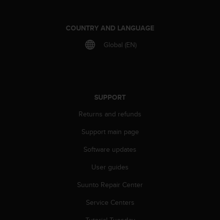
A
c
COUNTRY AND LANGUAGE
c
e
Global (EN)
s
s
i
b
i
l
SUPPORT
i
Returns and refunds
t
y
Support main page
G
u
Software updates
i
d
User guides
e
Suunto Repair Center
l
i
Service Centers
n
e
Tutorial Tuesday