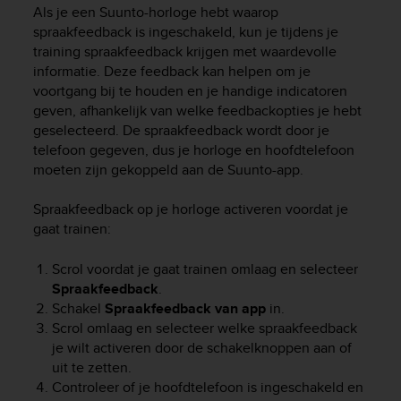
i
Als je een Suunto-horloge hebt waarop
e
spraakfeedback is ingeschakeld, kun je tijdens je
v
training spraakfeedback krijgen met waardevolle
i
informatie. Deze feedback kan helpen om je
n
voortgang bij te houden en je handige indicatoren
g
L
geven, afhankelijk van welke feedbackopties je hebt
e
geselecteerd. De spraakfeedback wordt door je
v
telefoon gegeven, dus je horloge en hoofdtelefoon
e
moeten zijn gekoppeld aan de Suunto-app.
l
A
Spraakfeedback op je horloge activeren voordat je
A
gaat trainen:
c
o
Scrol voordat je gaat trainen omlaag en selecteer
n
Spraakfeedback
.
f
o
Schakel
Spraakfeedback
van app
in.
r
Scrol omlaag en selecteer welke spraakfeedback
m
je wilt activeren door de schakelknoppen aan of
a
uit te zetten.
n
Controleer of je hoofdtelefoon is ingeschakeld en
c