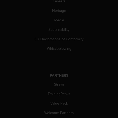
c
Careers
o
Heritage
m
p
Media
l
i
Sustainability
a
n
EU Declarations of Conformity
c
e
Whistleblowing
w
i
t
h
o
PARTNERS
t
Strava
h
e
TrainingPeaks
r
a
Value Pack
c
c
Welcome Partners
e