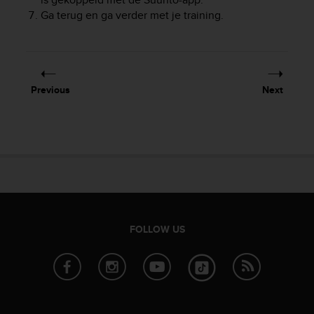
r
Ga terug en ga verder met je training.
m
a
n
c
e
w
Previous
Next
i
t
h
t
h
e
W
e
b
C
FOLLOW US
o
n
t
e
n
t