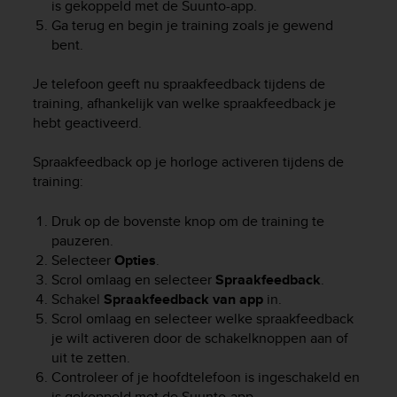
is gekoppeld met de Suunto-app.
e
Ga terug en begin je training zoals je gewend
f
bent.
o
r
t
Je telefoon geeft nu spraakfeedback tijdens de
h
training, afhankelijk van welke spraakfeedback je
i
hebt geactiveerd.
s
w
Spraakfeedback op je horloge activeren tijdens de
e
training:
b
s
Druk op de bovenste knop om de training te
i
pauzeren.
t
Selecteer
Opties
.
e
i
Scrol omlaag en selecteer
Spraakfeedback
.
n
Schakel
Spraakfeedback
van app
in.
c
Scrol omlaag en selecteer welke spraakfeedback
o
je wilt activeren door de schakelknoppen aan of
n
uit te zetten.
f
Controleer of je hoofdtelefoon is ingeschakeld en
o
is gekoppeld met de Suunto-app.