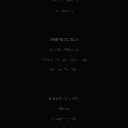
s
(
Contact us
W
C
A
G
)
WHERE TO BUY
2
.
Suunto Webshop
0
FAQs for Suunto Webshop
a
n
Suunto Pro Club
d
a
c
h
i
ABOUT SUUNTO
e
v
News
i
n
Company info
g