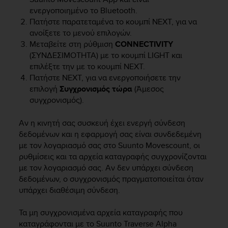
s
ενεργοποιημένο το Bluetooth.
(
Πατήστε παρατεταμένα το κουμπί
NEXT
, για να
W
ανοίξετε το μενού επιλογών.
C
Μεταβείτε στη ρύθμιση
CONNECTIVITY
A
(ΣΥΝΔΕΣΙΜΟΤΗΤΑ) με το κουμπί
LIGHT
και
G
)
επιλέξτε την με το κουμπί
NEXT
.
2
Πατήστε
NEXT
, για να ενεργοποιήσετε την
.
επιλογή
Συγχρονισμός τώρα
(Άμεσος
0
συγχρονισμός).
a
n
Αν η κινητή σας συσκευή έχει ενεργή σύνδεση
d
δεδομένων και η εφαρμογή σας είναι συνδεδεμένη
a
με τον λογαριασμό σας στο Suunto Movescount, οι
c
ρυθμίσεις και τα αρχεία καταγραφής συγχρονίζονται
h
με τον λογαριασμό σας. Αν δεν υπάρχει σύνδεση
i
e
δεδομένων, ο συγχρονισμός πραγματοποιείται όταν
v
υπάρχει διαθέσιμη σύνδεση.
i
n
Τα μη συγχρονισμένα αρχεία καταγραφής που
g
καταγράφονται με το
Suunto Traverse Alpha