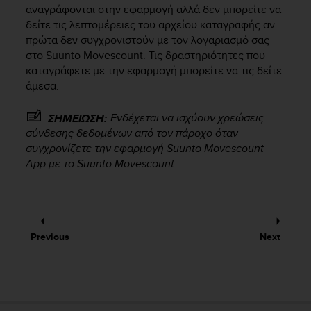
c
αναγράφονται στην εφαρμογή αλλά δεν μπορείτε να
o
δείτε τις λεπτομέρειες του αρχείου καταγραφής αν
m
πρώτα δεν συγχρονιστούν με τον λογαριασμό σας
p
στο Suunto Movescount. Τις δραστηριότητες που
l
καταγράφετε με την εφαρμογή μπορείτε να τις δείτε
i
a
άμεσα.
n
c
Ενδέχεται να ισχύουν χρεώσεις
ΣΗΜΕΙΩΣΗ:
e
σύνδεσης δεδομένων από τον πάροχο όταν
w
συγχρονίζετε την εφαρμογή Suunto Movescount
i
App με το Suunto Movescount.
t
h
o
t
h
Previous
Next
e
r
a
c
c
e