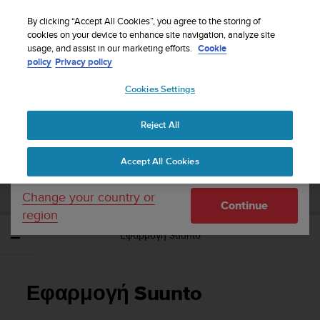
S
WE SHIP TO 75+ DESTINATIONS OVER THE
u
By clicking “Accept All Cookies”, you agree to the storing of
WORLD:
CLICK HERE TO SELECT YOURS
u
cookies on your device to enhance site navigation, analyze site
Your country or region:
usage, and assist in our marketing efforts.
Cookie
n
policy
Privacy policy
t
o
Cookies Settings
United States
i
s
Home
Support
Suunto Traverse Alpha
Οδηγός Χρήσης - 2.1
c
Reject All
Currency: $ (USD)
o
m
Shipping only to United States
SUUNTO TRAVERSE ALPHA ΟΔΗΓΌΣ
Accept All Cookies
m
ΧΡΉΣΗΣ - 2.1
i
t
Change your country or
Continue
t
region
e
Εφαρμογή Suunto
d
t
o
a
Εφαρμογή Suunto
c
h