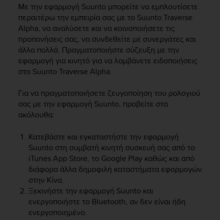
i
Με την εφαρμογή Suunto μπορείτε να εμπλουτίσετε
e
περαιτέρω την εμπειρία σας με το
Suunto Traverse
v
Alpha
, να αναλύσετε και να κοινοποιήσετε τις
i
προπονήσεις σας, να συνδεθείτε με συνεργάτες και
n
άλλα πολλά. Πραγματοποιήστε σύζευξη με την
g
L
εφαρμογή για κινητό για να λαμβάνετε ειδοποιήσεις
e
στο
Suunto Traverse Alpha
.
v
e
Για να πραγματοποιήσετε ζευγοποίηση του ρολογιού
l
σας με την εφαρμογή Suunto, προβείτε στα
A
ακόλουθα:
A
c
Κατεβάστε και εγκαταστήστε την εφαρμογή
o
Suunto στη συμβατή κινητή συσκευή σας από το
n
iTunes App Store, το Google Play καθώς και από
f
o
διάφορα άλλα δημοφιλή καταστήματα εφαρμογών
r
στην Κίνα.
m
Ξεκινήστε την εφαρμογή Suunto και
a
ενεργοποιήστε το Bluetooth, αν δεν είναι ήδη
n
ενεργοποιημένο.
c