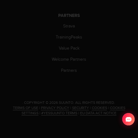
l
l
f
PARTNERS
r
Strava
e
e
TrainingPeaks
)
,
Value Pack
i
f
Welcome Partners
y
Partners
o
u
h
a
v
e
.
COPYRIGHT © 2026 SUUNTO.
ALL RIGHTS RESERVED.
a
TERMS OF USE
|
PRIVACY POLICY
|
SECURITY
|
COOKIES
|
COOKIES
SETTINGS
|
#YESSUUNTO TERMS
|
EU DATA ACT NOTICE
n
y
i
s