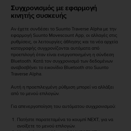
r
Συγχρονισμός με εφαρμογή
m
a
κινητής συσκευής
n
c
Αν έχετε συνδέσει το
Suunto Traverse Alpha
με την
e
εφαρμογή Suunto Movescount App, οι αλλαγές στις
w
ρυθμίσεις, οι λειτουργίες άθλησης και τα νέα αρχεία
i
καταγραφής συγχρονίζονται αυτόματα από
t
h
προεπιλογή όταν είναι ενεργοποιημένη η σύνδεση
t
Bluetooth. Κατά τον συγχρονισμό των δεδομένων
h
αναβοσβήνει το εικονίδιο Bluetooth στο
Suunto
e
Traverse Alpha
.
W
e
Αυτή η προεπιλεγμένη ρύθμιση μπορεί να αλλάξει
b
από το μενού επιλογών.
C
o
Για απενεργοποίηση του αυτόματου συγχρονισμού:
n
t
e
Πατήστε παρατεταμένα το κουμπί
NEXT
, για να
n
ανοίξετε το μενού επιλογών.
t