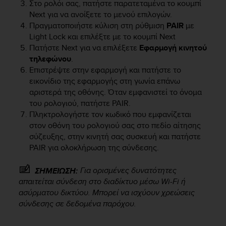
Στο ρολόι σας, πατήστε παρατεταμένα το κουμπί
e
Next
για να ανοίξετε το μενού επιλογών.
f
Πραγματοποιήστε κύλιση στη ρύθμιση
PAIR
με
o
Light Lock
και επιλέξτε με το κουμπί
Next
r
Πατήστε
Next
για να επιλέξετε
Εφαρμογή κινητού
t
h
τηλεφώνου
.
i
Επιστρέψτε στην εφαρμογή και πατήστε το
s
εικονίδιο της εφαρμογής στη γωνία επάνω
w
αριστερά της οθόνης. Όταν εμφανιστεί το όνομα
e
του ρολογιού, πατήστε PAIR.
b
Πληκτρολογήστε τον κωδικό που εμφανίζεται
s
στον οθόνη του ρολογιού σας στο πεδίο αίτησης
i
σύζευξης, στην κινητή σας συσκευή και πατήστε
t
PAIR για ολοκλήρωση της σύνδεσης.
e
i
n
Για ορισμένες δυνατότητες
ΣΗΜΕΙΩΣΗ:
c
απαιτείται σύνδεση στο διαδίκτυο μέσω Wi-Fi ή
o
ασύρματου δικτύου. Μπορεί να ισχύουν χρεώσεις
n
σύνδεσης σε δεδομένα παρόχου.
f
o