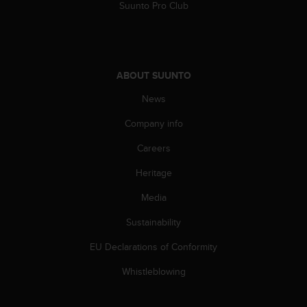
Suunto Pro Club
c
e
a
t
U
ABOUT SUUNTO
S
A
News
+
1
Company info
8
Careers
5
5
Heritage
2
5
Media
8
0
Sustainability
9
0
EU Declarations of Conformity
0
Whistleblowing
(
t
o