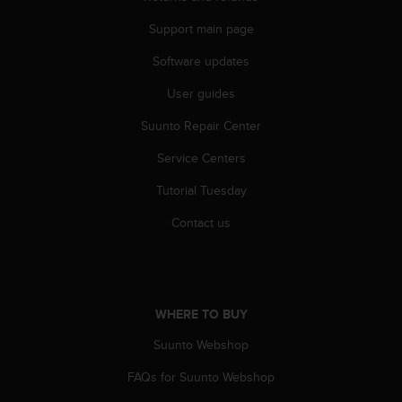
a
s
Support main page
e
c
Software updates
o
User guides
n
t
Suunto Repair Center
a
c
Service Centers
t
C
Tutorial Tuesday
u
s
Contact us
t
o
m
e
r
WHERE TO BUY
S
Suunto Webshop
e
r
FAQs for Suunto Webshop
v
i