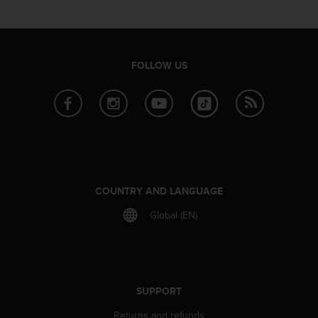
s
s
i
b
FOLLOW US
i
l
i
t
y
s
t
a
n
COUNTRY AND LANGUAGE
d
a
Global (EN)
r
d
s
.
P
SUPPORT
l
e
Returns and refunds