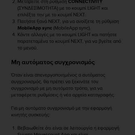
Μεταβείτε στη ρύθμιση
CONNECTIVITY
A
(ΣΥΝΔΕΣΙΜΟΤΗΤΑ) με το κουμπί
LIGHT
και
c
επιλέξτε την με το κουμπί
NEXT
.
c
Πατήστε ξανά
NEXT
, για να ανοίξετε τη ρύθμιση
e
MobileApp sync
(MobileApp sync).
s
Κάντε αλλαγές με το κουμπί
LIGHT
και πατήστε
s
παρατεταμένα το κουμπί
NEXT
, για να βγείτε από
i
το μενού.
b
i
l
Μη αυτόματος συγχρονισμός
i
t
Όταν είναι απενεργοποιημένος ο αυτόματος
y
συγχρονισμός, θα πρέπει να ξεκινάτε τον
G
συγχρονισμό με μη αυτόματο τρόπο, για να
u
μεταφέρετε ρυθμίσεις ή νέα αρχεία καταγραφής.
i
d
e
Για μη αυτόματο συγχρονισμό με την εφαρμογή
l
κινητής συσκευής:
i
n
Βεβαιωθείτε ότι είναι σε λειτουργία η εφαρμογή
e
Suunto Movescount App και είναι