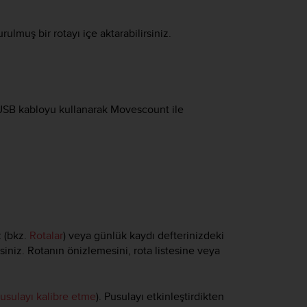
ulmuş bir rotayı içe aktarabilirsiniz.
 USB kabloyu kullanarak Movescount ile
z (bkz.
Rotalar
) veya günlük kaydı defterinizdeki
siniz. Rotanın önizlemesini, rota listesine veya
usulayı kalibre etme
). Pusulayı etkinleştirdikten