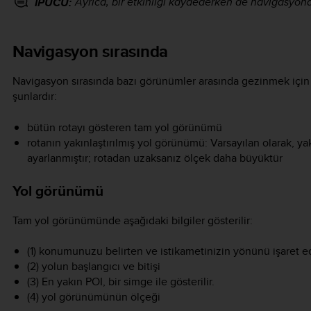
Ayrıca, bir etkinliği kaydederken de navigasyona
İPUCU:
Navigasyon sırasında
Navigasyon sırasında bazı görünümler arasında gezinmek içi
şunlardır:
bütün rotayı gösteren tam yol görünümü
rotanın yakınlaştırılmış yol görünümü: Varsayılan olarak, ya
ayarlanmıştır; rotadan uzaksanız ölçek daha büyüktür
Yol görünümü
Tam yol görünümünde aşağıdaki bilgiler gösterilir:
(1) konumunuzu belirten ve istikametinizin yönünü işaret e
(2) yolun başlangıcı ve bitişi
(3) En yakın POI, bir simge ile gösterilir.
(4) yol görünümünün ölçeği