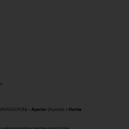
r.
NAVİGASYON) »
Ayarlar
(Ayarlar) »
Harita
.
 yakınlaştırılmış haritayı görüntüler.