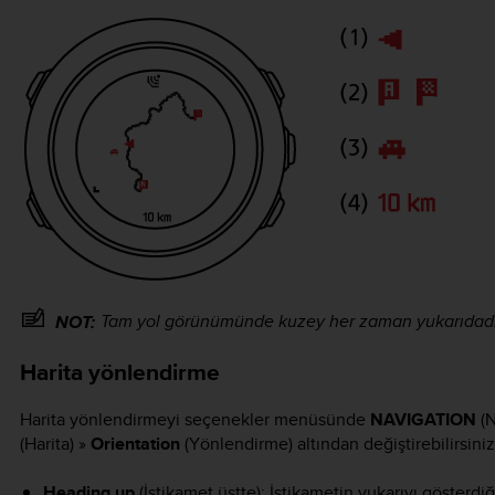
Tam yol görünümünde kuzey her zaman yukarıdadı
NOT:
Harita yönlendirme
Harita yönlendirmeyi seçenekler menüsünde
NAVIGATION
(
(Harita) »
Orientation
(Yönlendirme) altından değiştirebilirsiniz
Heading up
(İstikamet üstte): İstikametin yukarıyı gösterdiği