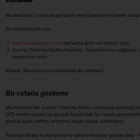
Movescount’ta rota oluşturabilir veya başka bir hizmetle oluştur
Bir rota eklemek için:
www.movescount.com
sayfasına gidin ve oturum açın.
Suunto Traverse Alpha
cihazınızı, Suuntolink ve sağlanan
senkronize edin.
Rotalar, Movescount kullanılarak da silinebilir.
Bir rotada gezinme
Movescount'tan
Suunto Traverse Alpha
cihazınıza aktardığını
GPS verileri içeren bir günlük kaydındaki bir rotada gezinebilir
günlük kaydı defteri seçimine dayalı olarak alabilirsiniz.
Pusulayı ilk kez kullanıyorsanız kalibre etmeniz gerekir (bkz.
P