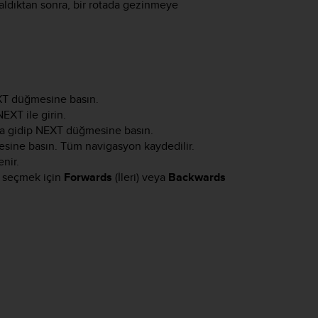
i aldıktan sonra, bir rotada gezinmeye
XT
düğmesine basın.
NEXT
ile girin.
a gidip
NEXT
düğmesine basın.
ine basın. Tüm navigasyon kaydedilir.
nir.
ü seçmek için
Forwards
(İleri) veya
Backwards