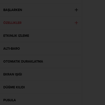
i
e
v
BAŞLARKEN
i
n
ÖZELLIKLER
g
L
e
ETKINLIK IZLEME
v
e
l
ALTI-BARO
A
A
c
OTOMATIK DURAKLATMA
o
n
EKRAN IŞIĞI
f
o
r
DÜĞME KILIDI
m
a
n
PUSULA
c