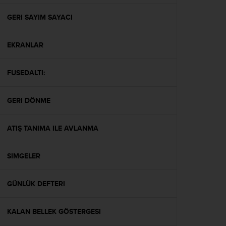
e
f
GERI SAYIM SAYACI
o
r
EKRANLAR
t
h
i
FUSEDALTI:
s
w
e
GERI DÖNME
b
s
i
ATIŞ TANIMA ILE AVLANMA
t
e
SIMGELER
i
n
c
GÜNLÜK DEFTERI
o
n
f
KALAN BELLEK GÖSTERGESI
o