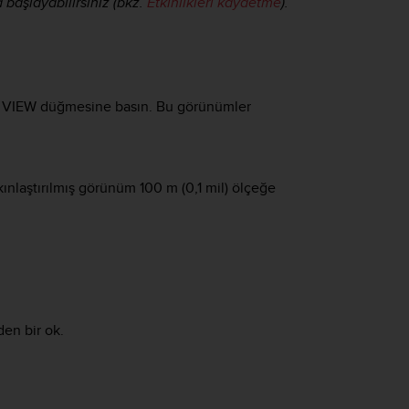
 başlayabilirsiniz (bkz.
Etkinlikleri kaydetme
).
n
VIEW
düğmesine basın. Bu görünümler
kınlaştırılmış görünüm 100 m (0,1 mil) ölçeğe
den bir ok.