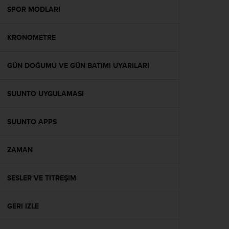
A
SPOR MODLARI
c
c
KRONOMETRE
e
s
s
GÜN DOĞUMU VE GÜN BATIMI UYARILARI
i
b
i
SUUNTO UYGULAMASI
l
i
t
SUUNTO APPS
y
G
ZAMAN
u
i
d
SESLER VE TITREŞIM
e
l
i
GERI IZLE
n
e