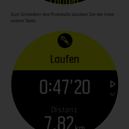
s
s
i
Zum Schließen des Protokolls drücken Sie die linke
b
untere Taste.
i
l
i
t
y
G
u
i
d
e
l
i
n
e
s
(
W
C
A