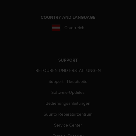
w
e
i
COUNTRY AND LANGUAGE
t
e
Österreich
r
e
r
Z
u
SUPPORT
g
ä
RETOUREN UND ERSTATTUNGEN
n
Support - Hauptseite
g
l
Software-Updates
i
c
Bedienungsanleitungen
h
k
Suunto Reparaturzentrum
e
i
Service Center
t