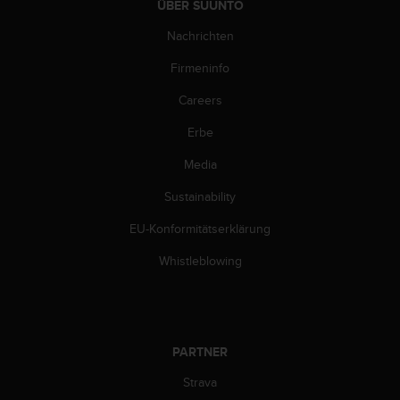
ÜBER SUUNTO
b
l
Nachrichten
e
m
Firmeninfo
e
Careers
m
i
Erbe
t
d
Media
e
m
Sustainability
Z
u
EU-Konformitätserklärung
g
Whistleblowing
r
i
f
f
a
u
PARTNER
f
Strava
I