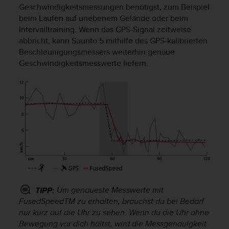
Geschwindigkeitsmessungen benötigst, zum Beispiel
t
e
beim Laufen auf unebenem Gelände oder beim
m
Intervalltraining. Wenn das GPS-Signal zeitweise
i
abbricht, kann
Suunto 5
mithilfe des GPS-kalibrierten
t
Beschleunigungsmessers weiterhin genaue
d
Geschwindigkeitsmesswerte liefern.
e
n
W
e
b
C
o
n
t
e
n
t
Um genaueste Messwerte mit
TIPP:
A
FusedSpeedTM zu erhalten, brauchst du bei Bedarf
c
c
nur kurz auf die Uhr zu sehen. Wenn du die Uhr ohne
e
Bewegung vor dich hältst, wird die Messgenauigkeit