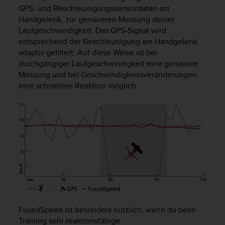
i
GPS- und Beschleunigungssensordaten am
t
Handgelenk, zur genaueren Messung deiner
ä
Laufgeschwindigkeit. Das GPS-Signal wird
t
entsprechend der Beschleunigung am Handgelenk
s
s
adaptiv gefiltert. Auf diese Weise ist bei
t
durchgängiger Laufgeschwindigkeit eine genauere
u
Messung und bei Geschwindigkeitsveränderungen
f
eine schnellere Reaktion möglich.
e
A
A
d
i
e
s
e
r
W
e
b
FusedSpeed ist besonders nützlich, wenn du beim
s
Training sehr reaktionsfähige
i