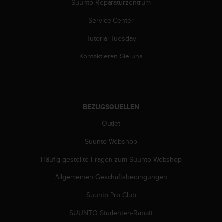
Suunto Reparaturzentrum
w
e
Service Center
i
t
Tutorial Tuesday
e
r
Kontaktieren Sie uns
e
r
Z
u
g
BEZUGSQUELLEN
ä
n
Outlet
g
Suunto Webshop
l
i
Häufig gestellte Fragen zum Suunto Webshop
c
h
Allgemeinen Geschäftsbedingungen
k
e
Suunto Pro Club
i
t
SUUNTO Studenten-Rabatt