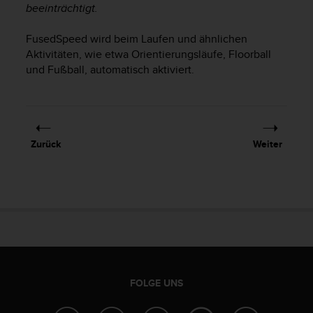
s
beeinträchtigt.
s
i
FusedSpeed wird beim Laufen und ähnlichen
b
Aktivitäten, wie etwa Orientierungsläufe, Floorball
i
und Fußball, automatisch aktiviert.
l
i
t
y
G
u
Zurück
Weiter
i
d
e
l
i
n
e
s
(
FOLGE UNS
W
C
A