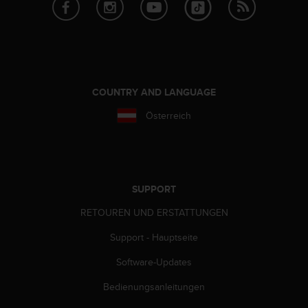
G
)
2
.
0
s
COUNTRY AND LANGUAGE
o
w
Österreich
i
e
d
e
r
SUPPORT
E
r
RETOUREN UND ERSTATTUNGEN
f
ü
Support - Hauptseite
l
l
Software-Updates
u
n
Bedienungsanleitungen
g