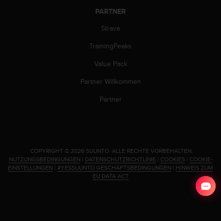
b
PARTNER
l
e
Strava
m
e
TrainingPeaks
m
Value Pack
i
t
Partner Willkommen
d
e
Partner
m
Z
u
g
r
.
COPYRIGHT © 2026 SUUNTO.
ALLE RECHTE VORBEHALTEN.
i
NUTZUNGSBEDINGUNGEN
|
DATENSCHUTZRICHTLINIE
|
COOKIES
|
COOKIE-
f
EINSTELLUNGEN
|
#YESSUUNTO GESCHÄFTSBEDINGUNGEN
|
HINWEIS ZUM
f
EU DATA ACT
a
u
f
I