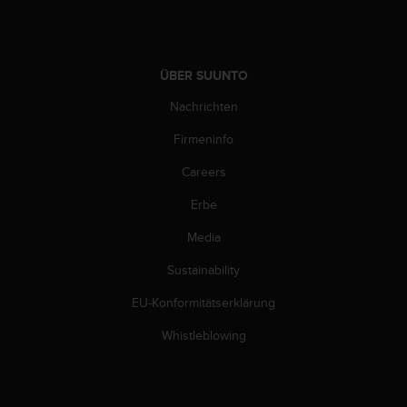
s
n
o
r
m
ÜBER SUUNTO
e
Nachrichten
n
a
Firmeninfo
n
.
Careers
S
o
Erbe
l
l
Media
t
Sustainability
e
s
EU-Konformitätserklärung
t
d
Whistleblowing
u
P
r
o