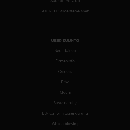
Suunto Pro Club
b
i
SUUNTO Studenten-Rabatt
t
t
e
d
e
ÜBER SUUNTO
n
K
Nachrichten
u
n
Firmeninfo
d
Careers
e
n
Erbe
d
i
Media
e
n
Sustainability
s
t
EU-Konformitätserklärung
i
Whistleblowing
n