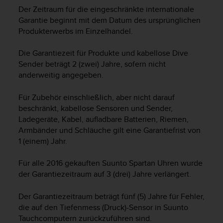
t
Der Zeitraum für die eingeschränkte internationale
e
Garantie beginnt mit dem Datum des ursprünglichen
m
Produkterwerbs im Einzelhandel.
i
t
Die Garantiezeit für Produkte und kabellose Dive
d
Sender beträgt 2 (zwei) Jahre, sofern nicht
e
anderweitig angegeben.
n
W
e
Für Zubehör einschließlich, aber nicht darauf
b
beschränkt, kabellose Sensoren und Sender,
C
Ladegeräte, Kabel, aufladbare Batterien, Riemen,
o
Armbänder und Schläuche gilt eine Garantiefrist von
n
1 (einem) Jahr.
t
e
Für alle 2016 gekauften Suunto Spartan Uhren wurde
n
der Garantiezeitraum auf 3 (drei) Jahre verlängert.
t
A
Der Garantiezeitraum beträgt fünf (5) Jahre für Fehler,
c
c
die auf den Tiefenmess (Druck)-Sensor in Suunto
e
Tauchcomputern zurückzuführen sind.