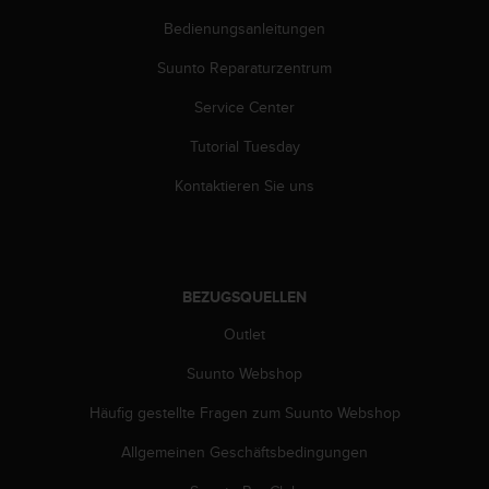
b
Bedienungsanleitungen
s
i
Suunto Reparaturzentrum
t
e
Service Center
h
Tutorial Tuesday
a
b
Kontaktieren Sie uns
e
n
,
k
o
BEZUGSQUELLEN
n
t
Outlet
a
k
Suunto Webshop
t
i
Häufig gestellte Fragen zum Suunto Webshop
e
Allgemeinen Geschäftsbedingungen
r
e