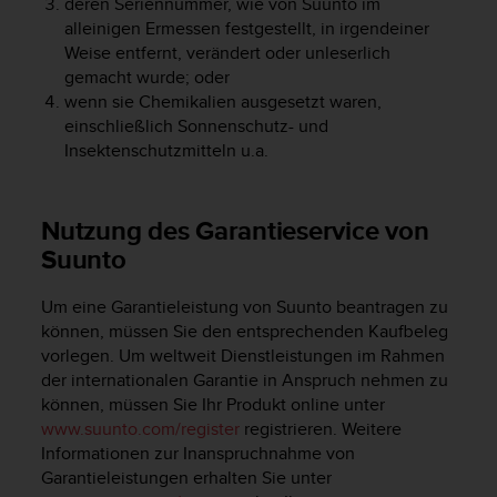
deren Seriennummer, wie von Suunto im
w
alleinigen Ermessen festgestellt, in irgendeiner
e
Weise entfernt, verändert oder unleserlich
i
gemacht wurde; oder
t
e
wenn sie Chemikalien ausgesetzt waren,
r
einschließlich Sonnenschutz- und
e
Insektenschutzmitteln u.a.
r
Z
u
Nutzung des Garantieservice von
g
Suunto
ä
n
g
Um eine Garantieleistung von Suunto beantragen zu
l
können, müssen Sie den entsprechenden Kaufbeleg
i
vorlegen. Um weltweit Dienstleistungen im Rahmen
c
der internationalen Garantie in Anspruch nehmen zu
h
können, müssen Sie Ihr Produkt online unter
k
www.suunto.com/register
registrieren. Weitere
e
Informationen zur Inanspruchnahme von
i
Garantieleistungen erhalten Sie unter
t