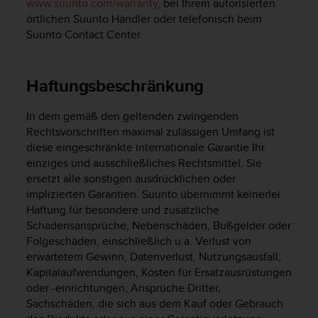
s
www.suunto.com/warranty
, bei Ihrem autorisierten
n
örtlichen Suunto Händler oder telefonisch beim
o
Suunto Contact Center.
r
m
e
Haftungsbeschränkung
n
a
n
In dem gemäß den geltenden zwingenden
.
Rechtsvorschriften maximal zulässigen Umfang ist
S
diese eingeschränkte internationale Garantie Ihr
o
einziges und ausschließliches Rechtsmittel. Sie
l
ersetzt alle sonstigen ausdrücklichen oder
l
implizierten Garantien. Suunto übernimmt keinerlei
t
Haftung für besondere und zusätzliche
e
Schadensansprüche, Nebenschäden, Bußgelder oder
s
Folgeschäden, einschließlich u.a. Verlust von
t
erwartetem Gewinn, Datenverlust, Nutzungsausfall,
d
u
Kapitalaufwendungen, Kosten für Ersatzausrüstungen
P
oder -einrichtungen, Ansprüche Dritter,
r
Sachschäden, die sich aus dem Kauf oder Gebrauch
o