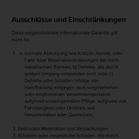
s
s
i
Ausschlüsse und Einschränkungen
b
i
Diese eingeschränkte internationale Garantie gilt
l
i
nicht für:
t
y
normale Abnutzung wie Kratzer, Abrieb, oder
G
Farb- bzw. Materialveränderungen bei nicht-
u
metallischen Riemen, b) Defekte, die durch
i
groben Umgang entstanden sind, oder c)
d
Defekte oder Schäden infolge von
e
Handhabung entgegen dem vorgesehenen
l
oder empfohlenen Verwendungszweck,
i
aufgrund unsachgemäßer Pflege, aufgrund von
n
e
Fahrlässigkeit oder Unfällen, wie
s
Herunterfallen oder Quetschen;
(
W
bedruckte Materialien und Verpackungen;
C
Schäden oder vorgebliche Schäden, die durch
A