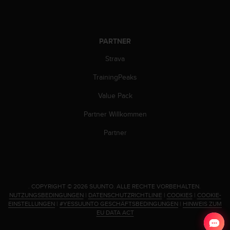
d
e
n
U
PARTNER
S
A
Strava
u
n
TrainingPeaks
t
e
Value Pack
r
+
Partner Willkommen
1
Partner
8
5
5
2
5
8
.
COPYRIGHT © 2026 SUUNTO.
ALLE RECHTE VORBEHALTEN.
NUTZUNGSBEDINGUNGEN
|
DATENSCHUTZRICHTLINIE
|
COOKIES
|
COOKIE-
0
EINSTELLUNGEN
|
#YESSUUNTO GESCHÄFTSBEDINGUNGEN
|
HINWEIS ZUM
9
EU DATA ACT
0
0