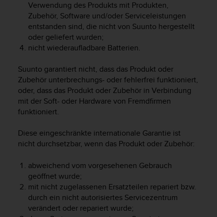
Verwendung des Produkts mit Produkten,
G
Zubehör, Software und/oder Serviceleistungen
)
entstanden sind, die nicht von Suunto hergestellt
2
oder geliefert wurden;
.
nicht wiederaufladbare Batterien.
0
s
o
Suunto garantiert nicht, dass das Produkt oder
w
Zubehör unterbrechungs- oder fehlerfrei funktioniert,
i
oder, dass das Produkt oder Zubehör in Verbindung
e
mit der Soft- oder Hardware von Fremdfirmen
d
funktioniert.
e
r
Diese eingeschränkte internationale Garantie ist
E
nicht durchsetzbar, wenn das Produkt oder Zubehör:
r
f
ü
abweichend vom vorgesehenen Gebrauch
l
geöffnet wurde;
l
mit nicht zugelassenen Ersatzteilen repariert bzw.
u
durch ein nicht autorisiertes Servicezentrum
n
verändert oder repariert wurde;
g