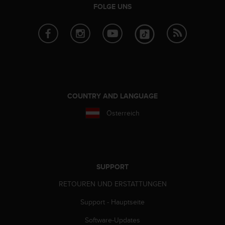
n
FOLGE UNS
f
o
r
m
a
t
i
o
n
COUNTRY AND LANGUAGE
e
Österreich
n
a
u
f
d
i
SUPPORT
e
s
RETOUREN UND ERSTATTUNGEN
e
Support - Hauptseite
r
W
Software-Updates
e