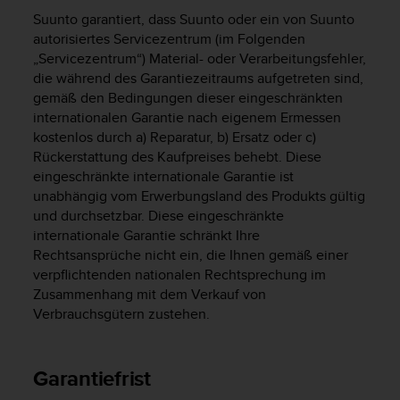
i
Suunto garantiert, dass Suunto oder ein von Suunto
t
ä
autorisiertes Servicezentrum (im Folgenden
t
„Servicezentrum“) Material- oder Verarbeitungsfehler,
s
die während des Garantiezeitraums aufgetreten sind,
s
gemäß den Bedingungen dieser eingeschränkten
t
internationalen Garantie nach eigenem Ermessen
u
kostenlos durch a) Reparatur, b) Ersatz oder c)
f
Rückerstattung des Kaufpreises behebt. Diese
e
eingeschränkte internationale Garantie ist
A
unabhängig vom Erwerbungsland des Produkts gültig
A
und durchsetzbar. Diese eingeschränkte
d
i
internationale Garantie schränkt Ihre
e
Rechtsansprüche nicht ein, die Ihnen gemäß einer
s
verpflichtenden nationalen Rechtsprechung im
e
Zusammenhang mit dem Verkauf von
r
Verbrauchsgütern zustehen.
W
e
b
Garantiefrist
s
i