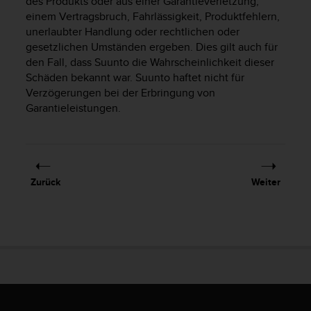
des Produkts oder aus einer Garantieverletzung,
b
einem Vertragsbruch, Fahrlässigkeit, Produktfehlern,
l
unerlaubter Handlung oder rechtlichen oder
e
gesetzlichen Umständen ergeben. Dies gilt auch für
m
den Fall, dass Suunto die Wahrscheinlichkeit dieser
e
Schäden bekannt war. Suunto haftet nicht für
m
Verzögerungen bei der Erbringung von
i
t
Garantieleistungen.
d
e
m
Z
u
Zurück
Weiter
g
r
i
f
f
a
u
f
I