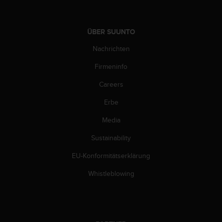
G
)
2
ÜBER SUUNTO
.
0
Nachrichten
s
Firmeninfo
o
w
Careers
i
e
Erbe
d
e
Media
r
E
Sustainability
r
EU-Konformitätserklärung
f
ü
Whistleblowing
l
l
u
n
g