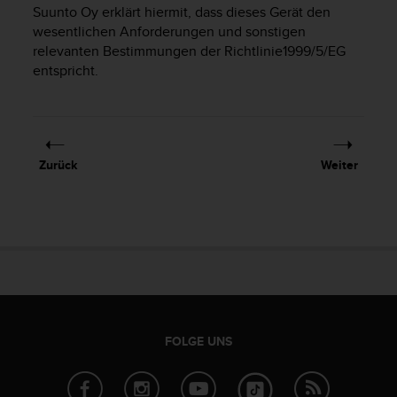
i
Suunto Oy erklärt hiermit, dass dieses Gerät den
t
wesentlichen Anforderungen und sonstigen
ä
relevanten Bestimmungen der Richtlinie1999/5/EG
t
entspricht.
s
s
t
u
f
e
Zurück
Weiter
A
A
d
i
e
s
e
r
W
e
FOLGE UNS
b
s
i