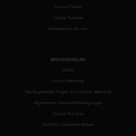
s
Service Center
s
i
Tutorial Tuesday
b
i
Kontaktieren Sie uns
l
i
t
y
G
BEZUGSQUELLEN
u
i
Outlet
d
e
Suunto Webshop
l
Häufig gestellte Fragen zum Suunto Webshop
i
n
Allgemeinen Geschäftsbedingungen
e
s
Suunto Pro Club
(
W
SUUNTO Studenten-Rabatt
C
A