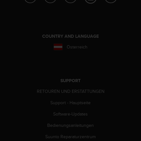
t
e
m
i
t
d
COUNTRY AND LANGUAGE
e
Österreich
n
W
e
b
C
o
SUPPORT
n
RETOUREN UND ERSTATTUNGEN
t
e
Support - Hauptseite
n
t
Software-Updates
A
c
Bedienungsanleitungen
c
e
Suunto Reparaturzentrum