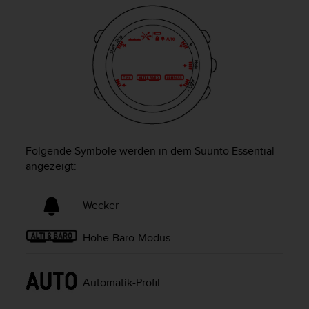
i
t
ä
t
s
s
t
u
f
e
A
Folgende Symbole werden in dem
Suunto Essential
A
angezeigt:
d
i
e
Wecker
s
e
r
Höhe-Baro-Modus
W
e
b
Automatik-Profil
s
i