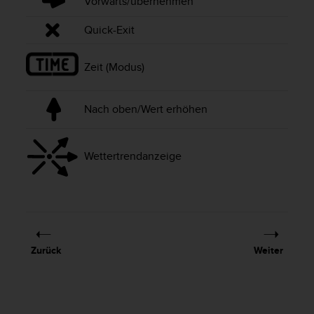
Vorwärts/übernehmen
s
s
Quick-Exit
i
b
i
Zeit (Modus)
l
i
t
Nach oben/Wert erhöhen
y
G
u
Wettertrendanzeige
i
d
e
l
i
n
e
Zurück
Weiter
s
(
W
C
A