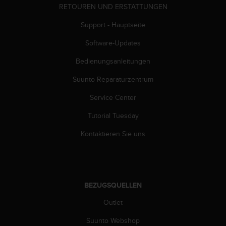
w
RETOUREN UND ERSTATTUNGEN
e
Support - Hauptseite
i
t
Software-Updates
e
r
Bedienungsanleitungen
e
r
Suunto Reparaturzentrum
Z
u
Service Center
g
Tutorial Tuesday
ä
n
Kontaktieren Sie uns
g
l
i
c
h
BEZUGSQUELLEN
k
e
Outlet
i
t
Suunto Webshop