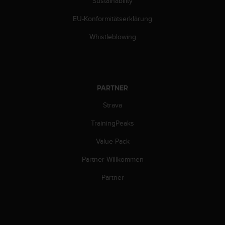
Sustainability
b
l
EU-Konformitätserklärung
e
Whistleblowing
m
e
m
i
t
d
PARTNER
e
Strava
m
Z
TrainingPeaks
u
g
Value Pack
r
i
Partner Willkommen
f
Partner
f
a
u
f
I