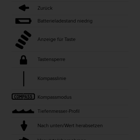
t
Zurück
e
m
Batterieladestand niedrig
i
t
d
Anzeige für Taste
e
n
W
Tastensperre
e
b
C
Kompasslinie
o
n
t
Kompassmodus
e
n
t
Tiefenmesser-Profil
A
c
Nach unten/Wert herabsetzen
c
e