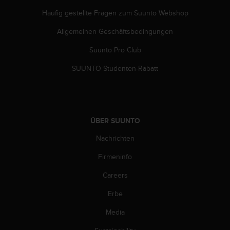
s
n
Häufig gestellte Fragen zum Suunto Webshop
o
Allgemeinen Geschäftsbedingungen
r
m
Suunto Pro Club
e
n
SUUNTO Studenten-Rabatt
a
n
.
S
o
ÜBER SUUNTO
l
l
Nachrichten
t
e
Firmeninfo
s
Careers
t
d
Erbe
u
P
Media
r
o