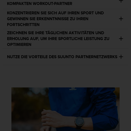
KOMPAKTEN WORKOUT-PARTNER
b
l
KONZENTRIEREN SIE SICH AUF IHREN SPORT UND
e
GEWINNEN SIE ERKENNTNNISSE ZU IHREN
m
FORTSCHRITTEN
e
ZEICHNEN SIE IHRE TÄGLICHEN AKTIVITÄTEN UND
m
ERHOLUNG AUF, UM IHRE SPORTLICHE LEISTUNG ZU
i
OPTIMIEREN
t
d
e
NUTZE DIE VORTEILE DES SUUNTO PARTNERNETZWERKS
m
Z
u
g
r
i
f
f
a
u
f
I