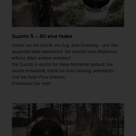
b
s
i
t
e
Suunto 5 – All else fades
h
a
Immer nur ein Schritt, ein Zug, eine Drehung - und das
b
tausende Male wiederholt. Sie werden vom Rhythmus
e
erfasst. Alles andere verblasst.
n
Die Suunto 5 wurde für diese Momente gebaut. Sie
,
wurde entwickelt, damit sie Ihre Leistung unterstützt -
k
und Sie Ihren Flow erleben.
o
Entdecken Sie mehr
n
t
a
k
t
i
e
r
e