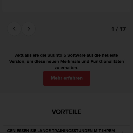
s
n
o
r
m
1 / 17
e
n
a
n
.
Aktualisiere die Suunto 5 Software auf die neueste
S
Version, um diese neuen Merkmale und Funktionalitäten
o
zu erhalten.
l
l
Mehr erfahren
t
e
s
t
d
VORTEILE
u
P
r
GENIESSEN SIE LANGE TRAININGSSTUNDEN MIT IHREM
o