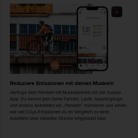
w
e
i
t
e
r
e
r
Z
u
g
ä
n
Reduziere Emissionen mit deinen Muskeln
g
l
Verfolge dein Pendeln mit Muskelantrieb mit der Suunto
i
App. Du kannst jetzt deine Fahrten, Läufe, Spaziergänge
c
und andere Aktivitäten als „Pendeln“ markieren und sehen,
h
wie viel CO
e-Emissionen du im Vergleich zu einer
k
2
Autofahrt über dieselbe Strecke eingespart hast.
e
i
t