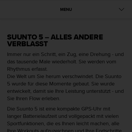
i
t
MENU
ä
t
s
s
t
SUUNTO 5 – ALLES ANDERE
u
VERBLASST
f
e
Immer nur ein Schritt, ein Zug, eine Drehung - und
A
das tausende Male wiederholt. Sie werden vom
A
Rhythmus erfasst.
d
Die Welt um Sie herum verschwindet. Die Suunto
i
e
5 wurde für diese Momente gebaut. Sie wurde
s
entwickelt, damit sie Ihre Leistung unterstützt - und
e
Sie Ihren Flow erleben.
r
W
Die Suunto 5 ist eine kompakte GPS-Uhr mit
e
langer Batterielaufzeit und vollgepackt mit vielen
b
Sportfunktionen, die es Ihnen leicht machen, alle
s
i
Ihre Workouts aufzuzeichnen und Ihre Fortschritte