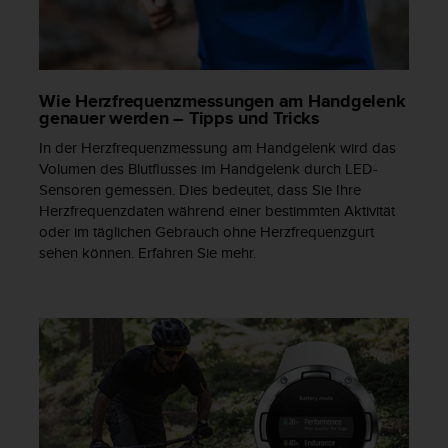
n
f
o
r
m
Wie Herzfrequenzmessungen am Handgelenk
a
genauer werden – Tipps und Tricks
t
i
In der Herzfrequenzmessung am Handgelenk wird das
o
Volumen des Blutflusses im Handgelenk durch LED-
n
Sensoren gemessen. Dies bedeutet, dass Sie Ihre
e
Herzfrequenzdaten während einer bestimmten Aktivität
n
oder im täglichen Gebrauch ohne Herzfrequenzgurt
a
sehen können. Erfahren Sie mehr.
u
f
d
i
e
s
e
r
W
e