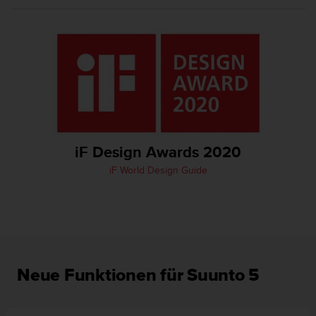
G
)
2
.
0
s
o
w
i
e
iF Design Awards 2020
d
e
iF World Design Guide
r
E
r
f
ü
l
l
Neue Funktionen für Suunto 5
u
n
g