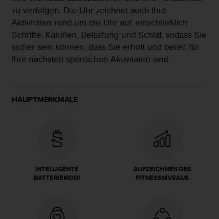
t
zu verfolgen. Die Uhr zeichnet auch Ihre
e
Aktivitäten rund um die Uhr auf, einschließlich
m
Schritte, Kalorien, Belastung und Schlaf, sodass Sie
i
t
sicher sein können, dass Sie erholt und bereit für
d
Ihre nächsten sportlichen Aktivitäten sind.
e
n
W
e
HAUPTMERKMALE
b
C
o
n
t
e
n
INTELLIGENTE
AUFZEICHNEN DES
t
BATTERIEMODI
FITNESSNIVEAUS
A
c
c
e