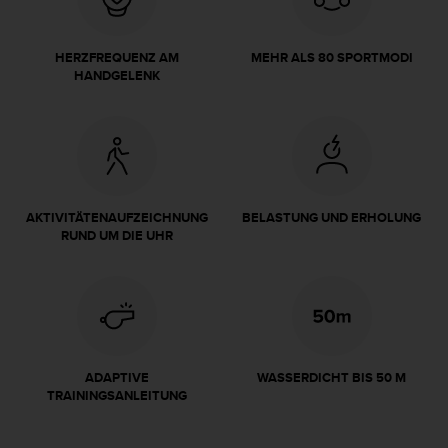
s
s
i
HERZFREQUENZ AM
MEHR ALS 80 SPORTMODI
b
HANDGELENK
i
l
i
t
y
G
u
AKTIVITÄTENAUFZEICHNUNG
BELASTUNG UND ERHOLUNG
i
RUND UM DIE UHR
d
e
l
i
n
e
s
ADAPTIVE
WASSERDICHT BIS 50 M
(
TRAININGSANLEITUNG
W
C
A