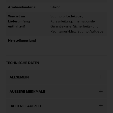
(
Armbandmaterial:
Silikon
g
e
Was ist im
Suunto 5, Ladekabel,
b
Lieferumfang
Kurzanleitung, internationale
ü
enthalten?
Garantiekarte, Sicherheits- und
h
Rechtsmerkblatt, Suunto Aufkleber
r
e
Herstellungsland
FI
n
f
r
e
TECHNISCHE DATEN
i
)
.
ALLGEMEIN
ÄUSSERE MERKMALE
BATTERIELAUFZEIT