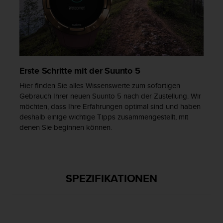
b
i
t
t
e
d
e
Erste Schritte mit der Suunto 5
n
K
Hier finden Sie alles Wissenswerte zum sofortigen
u
Gebrauch Ihrer neuen Suunto 5 nach der Zustellung. Wir
n
möchten, dass Ihre Erfahrungen optimal sind und haben
d
deshalb einige wichtige Tipps zusammengestellt, mit
e
denen Sie beginnen können.
n
d
i
e
n
SPEZIFIKATIONEN
s
t
i
n