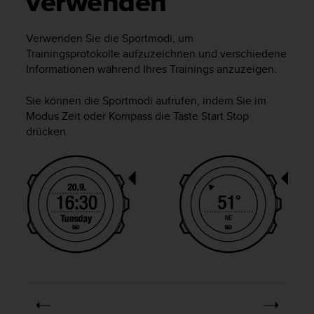
verwenden
i
t
ä
Verwenden Sie die Sportmodi, um
t
Trainingsprotokolle aufzuzeichnen und verschiedene
s
Informationen während Ihres Trainings anzuzeigen.
s
t
u
Sie können die Sportmodi aufrufen, indem Sie im
f
Modus
Zeit
oder
Kompass
die Taste
Start Stop
e
drücken.
A
A
d
i
e
s
e
r
W
e
b
s
i