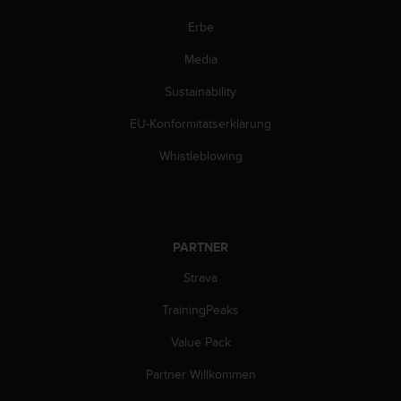
w
e
Erbe
i
Media
t
e
Sustainability
r
e
EU-Konformitätserklärung
r
Z
Whistleblowing
u
g
ä
n
g
PARTNER
l
i
Strava
c
TrainingPeaks
h
k
Value Pack
e
i
Partner Willkommen
t