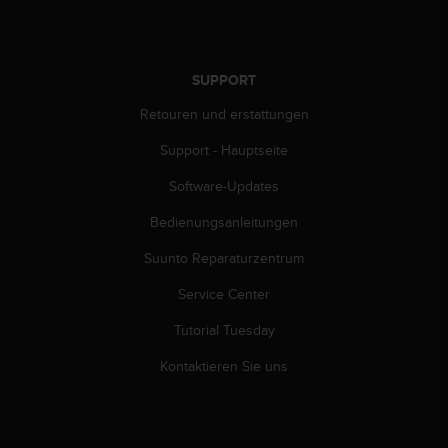
s
s
i
b
SUPPORT
i
l
Retouren und erstattungen
i
t
Support - Hauptseite
y
G
Software-Updates
u
Bedienungsanleitungen
i
d
Suunto Reparaturzentrum
e
l
Service Center
i
n
Tutorial Tuesday
e
s
Kontaktieren Sie uns
(
W
C
A