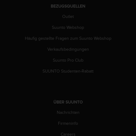
G
BEZUGSQUELLEN
)
Outlet
2
.
Suunto Webshop
0
s
Häufig gestellte Fragen zum Suunto Webshop
o
w
Verkaufsbedingungen
i
e
Suunto Pro Club
d
SUUNTO Studenten-Rabatt
e
r
E
r
f
ÜBER SUUNTO
ü
l
Nachrichten
l
u
Firmeninfo
n
g
Careers