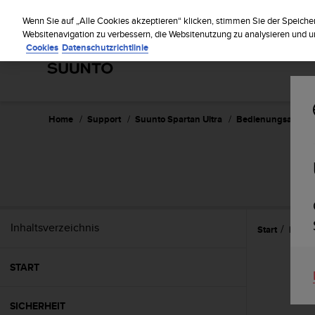
S
Reg
u
Wenn Sie auf „Alle Cookies akzeptieren“ klicken, stimmen Sie der Speiche
u
Websitenavigation zu verbessern, die Websitenutzung zu analysieren und
Cookies
Datenschutzrichtlinie
n
t
o
s
t
r
Home
Support
Suunto Spartan Ultra
Bedienungsanleitu
e
b
t
SUU
d
i
e
K
Inhaltsverzeichnis
Start
Eigen
o
n
f
START
o
r
m
SICHERHEIT