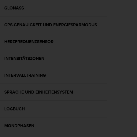
s
s
GLONASS
i
b
GPS-GENAUIGKEIT UND ENERGIESPARMODUS
i
l
i
HERZFREQUENZSENSOR
t
y
G
INTENSITÄTSZONEN
u
i
d
INTERVALLTRAINING
e
l
SPRACHE UND EINHEITENSYSTEM
i
n
e
LOGBUCH
s
(
W
MONDPHASEN
C
A