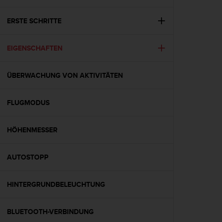
i
t
ä
ERSTE SCHRITTE
t
s
EIGENSCHAFTEN
s
t
u
ÜBERWACHUNG VON AKTIVITÄTEN
f
e
A
FLUGMODUS
A
d
i
HÖHENMESSER
e
s
AUTOSTOPP
e
r
W
HINTERGRUNDBELEUCHTUNG
e
b
s
BLUETOOTH-VERBINDUNG
i