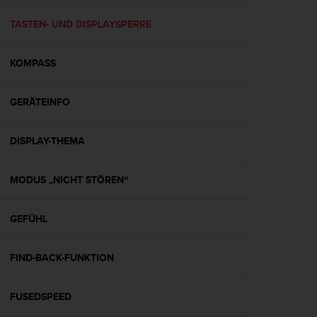
t
e
TASTEN- UND DISPLAYSPERRE
m
i
KOMPASS
t
d
e
GERÄTEINFO
n
W
e
DISPLAY-THEMA
b
C
o
MODUS „NICHT STÖREN“
n
t
GEFÜHL
e
n
t
FIND-BACK-FUNKTION
A
c
c
FUSEDSPEED
e