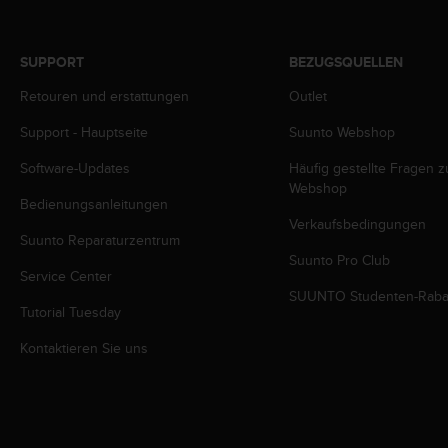
b
l
e
SUPPORT
BEZUGSQUELLEN
m
e
Retouren und erstattungen
Outlet
m
Support - Hauptseite
Suunto Webshop
i
t
Software-Updates
Häufig gestellte Fragen 
d
Webshop
e
Bedienungsanleitungen
m
Verkaufsbedingungen
Z
Suunto Reparaturzentrum
u
Suunto Pro Club
g
Service Center
r
SUUNTO Studenten-Raba
Tutorial Tuesday
i
f
Kontaktieren Sie uns
f
a
u
f
I