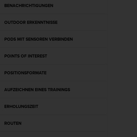
G
BENACHRICHTIGUNGEN
)
2
OUTDOOR ERKENNTNISSE
.
0
s
PODS MIT SENSOREN VERBINDEN
o
w
i
POINTS OF INTEREST
e
d
e
POSITIONSFORMATE
r
E
AUFZEICHNEN EINES TRAININGS
r
f
ü
ERHOLUNGSZEIT
l
l
u
ROUTEN
n
g