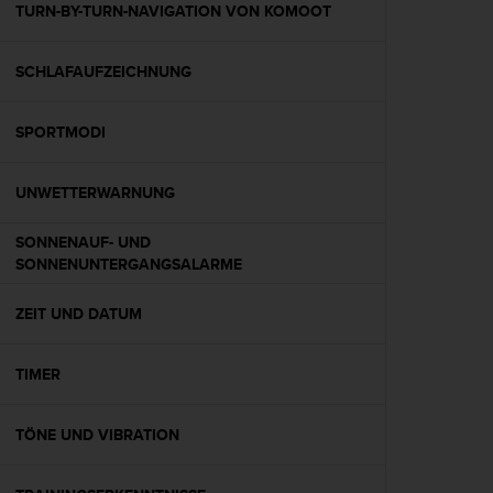
w
TURN-BY-TURN-NAVIGATION VON KOMOOT
e
i
SCHLAFAUFZEICHNUNG
t
e
r
SPORTMODI
e
r
Z
UNWETTERWARNUNG
u
g
SONNENAUF- UND
ä
SONNENUNTERGANGSALARME
n
g
ZEIT UND DATUM
l
i
c
TIMER
h
k
e
TÖNE UND VIBRATION
i
t