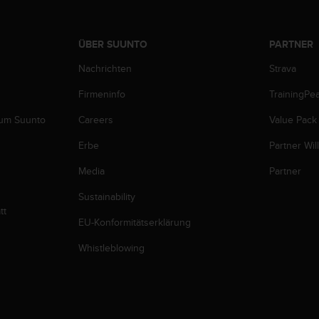
ÜBER SUUNTO
PARTNER
Nachrichten
Strava
Firmeninfo
TrainingPe
zum Suunto
Careers
Value Pack
Erbe
Partner Wi
Media
Partner
Sustainability
tt
EU-Konformitätserklärung
Whistleblowing