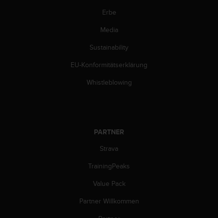
n
f
Erbe
o
Media
r
m
Sustainability
a
t
EU-Konformitätserklärung
i
o
Whistleblowing
n
e
n
a
u
PARTNER
f
d
Strava
i
TrainingPeaks
e
s
Value Pack
e
r
Partner Willkommen
W
e