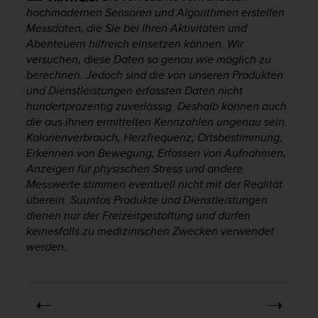
hochmodernen Sensoren und Algorithmen erstellen
G
)
Messdaten, die Sie bei Ihren Aktivitäten und
2
Abenteuern hilfreich einsetzen können. Wir
.
versuchen, diese Daten so genau wie möglich zu
0
berechnen. Jedoch sind die von unseren Produkten
s
und Dienstleistungen erfassten Daten nicht
o
hundertprozentig zuverlässig. Deshalb können auch
w
die aus ihnen ermittelten Kennzahlen ungenau sein.
i
Kalorienverbrauch, Herzfrequenz, Ortsbestimmung,
e
Erkennen von Bewegung, Erfassen von Aufnahmen,
d
Anzeigen für physischen Stress und andere
e
r
Messwerte stimmen eventuell nicht mit der Realität
E
überein. Suuntos Produkte und Dienstleistungen
r
dienen nur der Freizeitgestaltung und dürfen
f
keinesfalls zu medizinischen Zwecken verwendet
ü
werden.
l
l
u
n
g