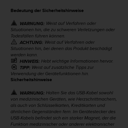
i
t
Bedeutung der Sicherheitshinweise
ä
t
Weist auf Verfahren oder
s
WARNUNG:
s
Situationen hin, die zu schweren Verletzungen oder
t
Todesfällen führen können.
u
Weist auf Verfahren oder
ACHTUNG:
f
Situationen hin, bei denen das Produkt beschädigt
e
werden kann.
A
Hebt wichtige Informationen hervor.
HINWEIS:
A
Weist auf zusätzliche Tipps zur
TIPP:
d
Verwendung der Gerätefunktionen hin.
i
Sicherheitshinweise
e
s
e
Halten Sie das USB-Kabel sowohl
WARNUNG:
r
von medizinischen Geräten, wie Herzschrittmachern,
W
als auch von Schlüsselkarten, Kreditkarten und
e
ähnlichen Gegenständen fern. Im Gerätestecker des
b
USB-Kabels befindet sich ein starker Magnet, der die
s
Funktion medizinischer oder anderer elektronischer
i