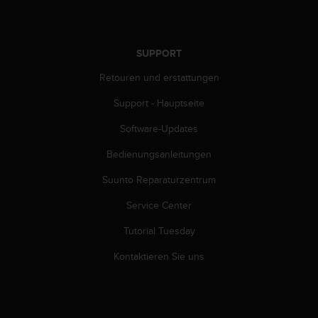
s
n
o
r
SUPPORT
m
e
Retouren und erstattungen
n
a
Support - Hauptseite
n
.
Software-Updates
S
Bedienungsanleitungen
o
l
Suunto Reparaturzentrum
l
t
Service Center
e
s
Tutorial Tuesday
t
d
Kontaktieren Sie uns
u
P
r
o