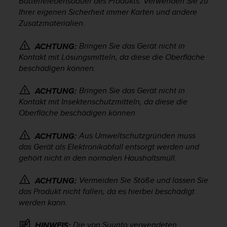
Batterielebensdauer des Produkts. Verwenden Sie zu
s
Ihrer eigenen Sicherheit immer Karten und andere
s
Zusatzmaterialien.
i
b
i
Bringen Sie das Gerät nicht in
ACHTUNG:
l
Kontakt mit Lösungsmitteln, da diese die Oberfläche
i
beschädigen können.
t
y
Bringen Sie das Gerät nicht in
ACHTUNG:
G
Kontakt mit Insektenschutzmitteln, da diese die
u
Oberfläche beschädigen können
i
d
e
Aus Umweltschutzgründen muss
ACHTUNG:
l
das Gerät als Elektronikabfall entsorgt werden und
i
gehört nicht in den normalen Haushaltsmüll.
n
e
Vermeiden Sie Stöße und lassen Sie
ACHTUNG:
s
das Produkt nicht fallen, da es hierbei beschädigt
(
werden kann.
W
C
Die von Suunto verwendeten
HINWEIS:
A