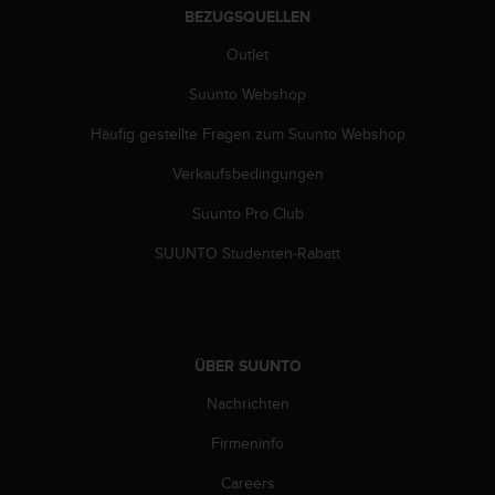
b
BEZUGSQUELLEN
l
Outlet
e
m
Suunto Webshop
e
m
Häufig gestellte Fragen zum Suunto Webshop
i
t
Verkaufsbedingungen
d
e
Suunto Pro Club
m
SUUNTO Studenten-Rabatt
Z
u
g
r
i
ÜBER SUUNTO
f
f
Nachrichten
a
u
Firmeninfo
f
I
Careers