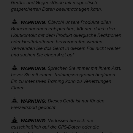
Geräte und Gegenstände mit magnetisch
t
gespeicherten Daten beeinträchtigen kann.
e
m
i
Obwohl unsere Produkte allen
WARNUNG:
t
Branchennormen entsprechen, können durch den
d
Hautkontakt mit dem Produkt allergische Reaktionen
e
oder Hautirritationen hervorgerufen werden.
n
Verwenden Sie das Gerät in diesem Fall nicht weiter
W
und suchen Sie einen Arzt auf.
e
b
Sprechen Sie immer mit Ihrem Arzt,
WARNUNG:
C
bevor Sie mit einem Trainingsprogramm beginnen.
o
Ein zu intensives Training kann zu Verletzungen
n
t
führen.
e
n
Dieses Gerät ist nur für den
WARNUNG:
t
Freizeitsport gedacht.
A
c
Verlassen Sie sich nie
WARNUNG:
c
ausschließlich auf die GPS-Daten oder die
e