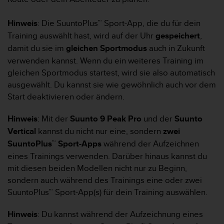
w
e
Hinweis
: Die SuuntoPlus™ Sport-App, die du für dein
i
Training auswählt hast, wird auf der Uhr
gespeichert
,
t
e
damit du sie im
gleichen Sportmodus
auch in Zukunft
r
verwenden kannst. Wenn du ein weiteres Training im
e
gleichen Sportmodus startest, wird sie also automatisch
r
ausgewählt. Du kannst sie wie gewöhnlich auch vor dem
Z
u
Start deaktivieren oder ändern.
g
ä
Hinweis
: Mit der
Suunto 9 Peak Pro
und der
Suunto
n
Vertical
kannst du nicht nur eine, sondern
zwei
g
SuuntoPlus
™
Sport-Apps
während der Aufzeichnen
l
i
eines Trainings verwenden. Darüber hinaus kannst du
c
mit diesen beiden Modellen nicht nur zu Beginn,
h
sondern auch während des Trainings eine oder zwei
k
SuuntoPlus™ Sport-App(s) für dein Training auswählen.
e
i
Hinweis
: Du kannst während der Aufzeichnung eines
t