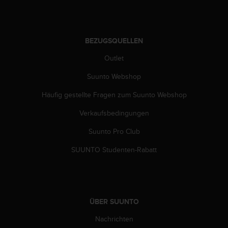
n
f
o
r
BEZUGSQUELLEN
m
a
Outlet
t
i
Suunto Webshop
o
n
Häufig gestellte Fragen zum Suunto Webshop
e
Verkaufsbedingungen
n
a
Suunto Pro Club
u
f
SUUNTO Studenten-Rabatt
d
i
e
s
e
ÜBER SUUNTO
r
W
Nachrichten
e