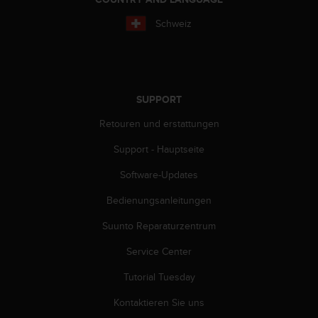
b
l
Schweiz
e
m
e
m
i
SUPPORT
t
d
Retouren und erstattungen
e
Support - Hauptseite
m
Z
Software-Updates
u
g
Bedienungsanleitungen
r
i
Suunto Reparaturzentrum
f
f
Service Center
a
Tutorial Tuesday
u
f
Kontaktieren Sie uns
I