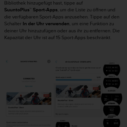
Bibliothek hinzugefügt hast, tippe auf
t
SuuntoPlus™ Sport-Apps
, um die Liste zu öffnen und
e
m
die verfügbaren Sport-Apps anzusehen. Tippe auf den
i
Schalter
In der Uhr verwenden
, um eine Funktion zu
t
deiner Uhr hinzuzufügen oder aus ihr zu entfernen. Die
d
Kapazität der Uhr ist auf 15 Sport-Apps beschränkt.
e
n
W
e
b
C
o
n
t
e
n
t
A
c
c
e