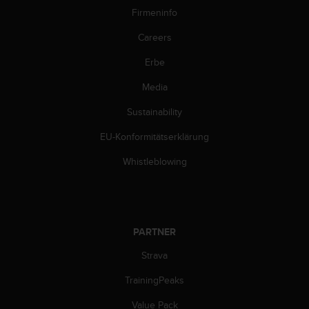
b
Firmeninfo
s
Careers
i
t
Erbe
e
h
Media
a
b
Sustainability
e
n
EU-Konformitätserklärung
,
Whistleblowing
k
o
n
t
a
PARTNER
k
t
Strava
i
e
TrainingPeaks
r
e
Value Pack