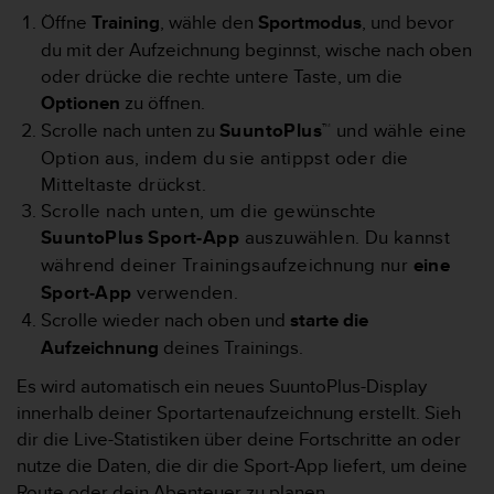
G
Öffne
Training
, wähle den
Sportmodus
, und bevor
)
du mit der Aufzeichnung beginnst, wische nach oben
2
oder drücke die rechte untere Taste, um die
.
Optionen
zu öffnen.
0
Scrolle nach unten zu
SuuntoPlus™
und wähle eine
s
o
Option aus, indem du sie antippst oder die
w
Mitteltaste drückst.
i
Scrolle nach unten, um die gewünschte
e
SuuntoPlus Sport-App
auszuwählen. Du kannst
d
e
während deiner Trainingsaufzeichnung nur
eine
r
Sport-App
verwenden.
E
Scrolle wieder nach oben und
starte die
r
Aufzeichnung
deines Trainings.
f
ü
Es wird automatisch ein neues SuuntoPlus-Display
l
innerhalb deiner Sportartenaufzeichnung erstellt. Sieh
l
dir die Live-Statistiken über deine Fortschritte an oder
u
n
nutze die Daten, die dir die Sport-App liefert, um deine
g
Route oder dein Abenteuer zu planen.