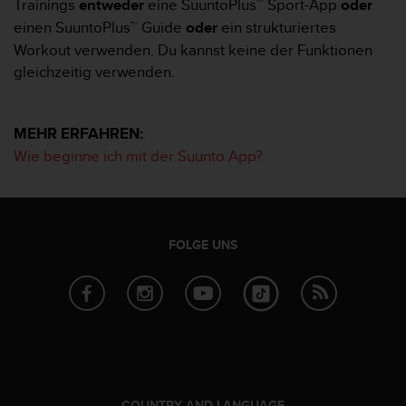
s
Trainings
entweder
eine SuuntoPlus™ Sport-App
oder
n
einen SuuntoPlus™ Guide
oder
ein strukturiertes
o
Workout verwenden. Du kannst keine der Funktionen
r
gleichzeitig verwenden.
m
e
n
a
MEHR ERFAHREN:
n
Wie beginne ich mit der Suunto App?
.
S
o
l
l
FOLGE UNS
t
e
s
t
d
u
P
r
o
COUNTRY AND LANGUAGE