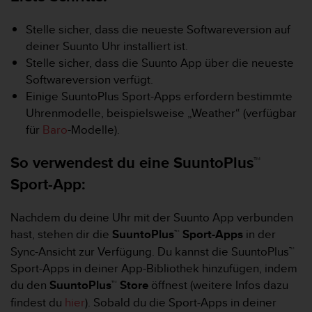
i
t
Stelle sicher, dass die neueste Softwareversion auf
ä
t
deiner Suunto Uhr installiert ist.
s
Stelle sicher, dass die Suunto App über die neueste
s
Softwareversion verfügt.
t
Einige SuuntoPlus Sport-Apps erfordern bestimmte
u
Uhrenmodelle, beispielsweise „Weather“ (verfügbar
f
e
für
Baro
-Modelle).
A
A
So verwendest du eine SuuntoPlus
™
d
Sport-App:
i
e
s
Nachdem du deine Uhr mit der Suunto App verbunden
e
hast, stehen dir die
SuuntoPlus™ Sport-Apps
in der
r
Sync-Ansicht zur Verfügung. Du kannst die SuuntoPlus™
W
e
Sport-Apps in deiner App-Bibliothek hinzufügen, indem
b
du den
SuuntoPlus™ Store
öffnest (weitere Infos dazu
s
findest du
hier
). Sobald du die Sport-Apps in deiner
i