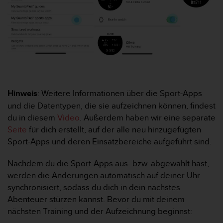
s
s
i
b
i
l
i
t
y
Hinweis
: Weitere Informationen über die Sport-Apps
G
u
und die Datentypen, die sie aufzeichnen können, findest
i
du in diesem
Video
. Außerdem haben wir eine separate
d
Seite
für dich erstellt, auf der alle neu hinzugefügten
e
Sport-Apps und deren Einsatzbereiche aufgeführt sind.
l
i
n
Nachdem du die Sport-Apps aus- bzw. abgewählt hast,
e
werden die Änderungen automatisch auf deiner Uhr
s
synchronisiert, sodass du dich in dein nächstes
(
Abenteuer stürzen kannst. Bevor du mit deinem
W
nächsten Training und der Aufzeichnung beginnst:
C
A