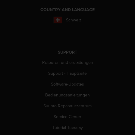
G
COUNTRY AND LANGUAGE
)
2
Schweiz
.
0
s
o
w
SUPPORT
i
e
Retouren und erstattungen
d
e
Support - Hauptseite
r
E
Software-Updates
r
Bedienungsanleitungen
f
ü
Suunto Reparaturzentrum
l
l
Service Center
u
n
Tutorial Tuesday
g