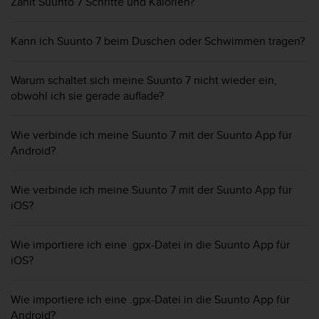
i
Zählt Suunto 7 Schritte und Kalorien?
t
ä
Kann ich Suunto 7 beim Duschen oder Schwimmen tragen?
t
s
s
Warum schaltet sich meine Suunto 7 nicht wieder ein,
t
obwohl ich sie gerade auflade?
u
f
e
Wie verbinde ich meine Suunto 7 mit der Suunto App für
A
Android?
A
d
i
Wie verbinde ich meine Suunto 7 mit der Suunto App für
e
iOS?
s
e
r
Wie importiere ich eine .gpx-Datei in die Suunto App für
W
iOS?
e
b
Wie importiere ich eine .gpx-Datei in die Suunto App für
s
i
Android?