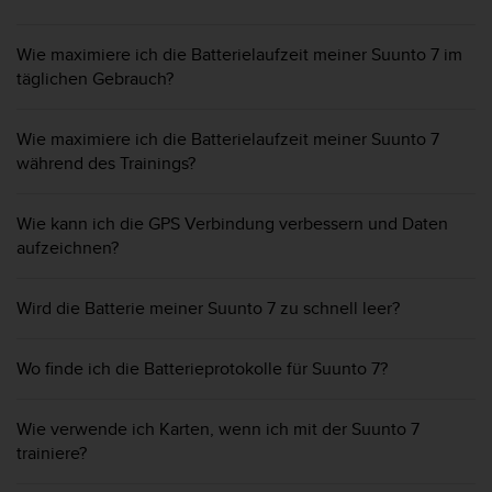
t
e
Wie maximiere ich die Batterielaufzeit meiner Suunto 7 im
m
täglichen Gebrauch?
i
t
d
Wie maximiere ich die Batterielaufzeit meiner Suunto 7
e
während des Trainings?
n
W
e
Wie kann ich die GPS Verbindung verbessern und Daten
b
aufzeichnen?
C
o
n
Wird die Batterie meiner Suunto 7 zu schnell leer?
t
e
n
Wo finde ich die Batterieprotokolle für Suunto 7?
t
A
Wie verwende ich Karten, wenn ich mit der Suunto 7
c
trainiere?
c
e