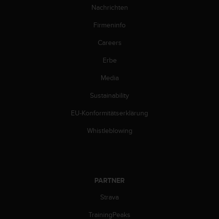
s
Nachrichten
n
o
Firmeninfo
r
m
Careers
e
n
Erbe
a
Media
n
.
Sustainability
S
o
EU-Konformitätserklärung
l
l
Whistleblowing
t
e
s
t
d
PARTNER
u
P
Strava
r
TrainingPeaks
o