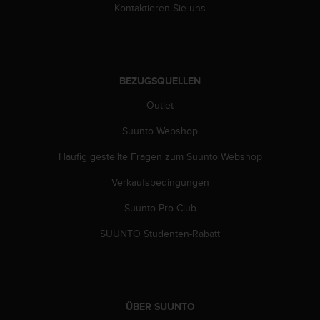
w
Kontaktieren Sie uns
e
i
t
e
r
BEZUGSQUELLEN
e
Outlet
r
Z
Suunto Webshop
u
g
Häufig gestellte Fragen zum Suunto Webshop
ä
n
Verkaufsbedingungen
g
l
Suunto Pro Club
i
SUUNTO Studenten-Rabatt
c
h
k
e
i
ÜBER SUUNTO
t