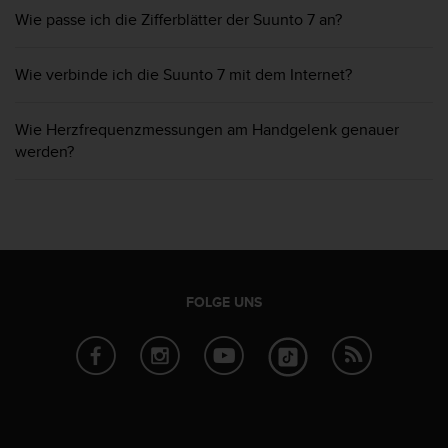
s
Wie passe ich die Zifferblätter der Suunto 7 an?
s
i
b
Wie verbinde ich die Suunto 7 mit dem Internet?
i
l
i
Wie Herzfrequenzmessungen am Handgelenk genauer
t
werden?
y
G
u
i
d
e
l
FOLGE UNS
i
n
e
s
(
W
C
A