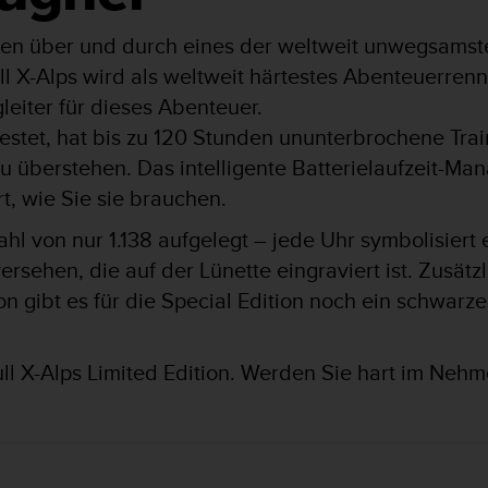
ten über und durch eines der weltweit unwegsamst
l X-Alps wird als weltweit härtestes Abenteuerrenn
leiter für dieses Abenteuer.
stet, hat bis zu 120 Stunden ununterbrochene Tr
zu überstehen. Das intelligente Batterielaufzeit-
rt, wie Sie sie brauchen.
ahl von nur 1.138 aufgelegt – jede Uhr symbolisier
rsehen, die auf der Lünette eingraviert ist. Zusät
gibt es für die Special Edition noch ein schwarze
ll X-Alps Limited Edition. Werden Sie hart im Nehm