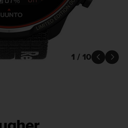
1 / 10


ougher