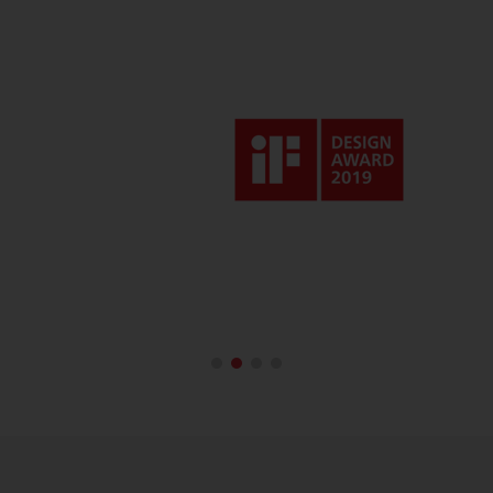
iF Design Awa
iF World Design 