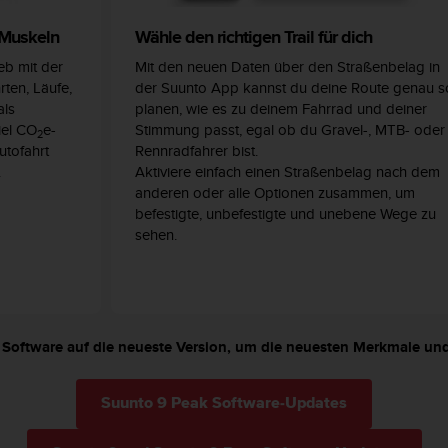
 Muskeln
Wähle den richtigen Trail für dich
eb mit der
Mit den neuen Daten über den Straßenbelag in
rten, Läufe,
der Suunto App kannst du deine Route genau s
als
planen, wie es zu deinem Fahrrad und deiner
iel CO
e-
Stimmung passt, egal ob du Gravel-, MTB- oder
2
utofahrt
Rennradfahrer bist.
.
Aktiviere einfach einen Straßenbelag nach dem
anderen oder alle Optionen zusammen, um
befestigte, unbefestigte und unebene Wege zu
sehen.
9 Software auf die neueste Version, um die neuesten Merkmale un
Suunto 9 Peak Software-Updates