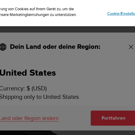
striere dich für den Newsletter und erhalte 5% Rabatt
| Kostenlose Reto
rung von Cookies auf Ihrem Gerät zu, um die
Cookie-Einstel
 unsere Marketingbemühungen zu unterstützen.
Dein Land oder deine Region:
HAUPTMERKMALE
SPEZIFIKATIONEN
VIDEOS
SUPPORT
Limited Edition
United States
Currency: $ (USD)
Shipping only to United States
Land oder Region ändern
Fortfahren