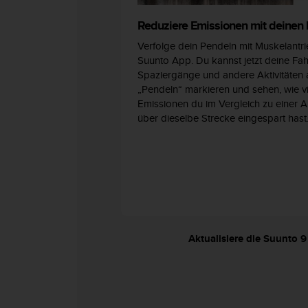
b
l
Reduziere Emissionen mit deinen
e
Verfolge dein Pendeln mit Muskelantri
m
Suunto App. Du kannst jetzt deine Fah
e
Spaziergänge und andere Aktivitäten 
m
„Pendeln“ markieren und sehen, wie v
i
Emissionen du im Vergleich zu einer A
t
über dieselbe Strecke eingespart hast
d
e
m
Z
u
g
r
i
f
Aktualisiere die Suunto 
f
a
u
f
I