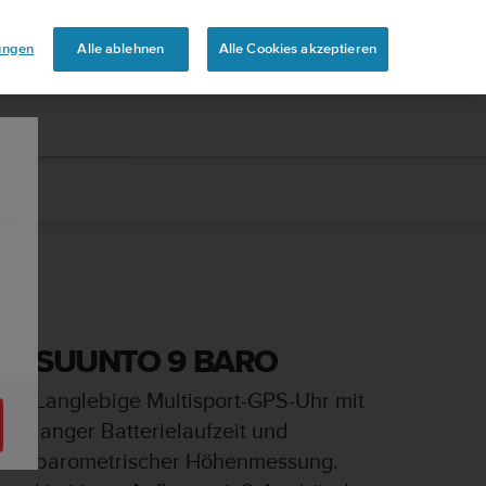
uren
lungen
Alle ablehnen
Alle Cookies akzeptieren
SUUNTO 9 BARO
Langlebige Multisport-GPS-Uhr mit
langer Batterielaufzeit und
barometrischer Höhenmessung.