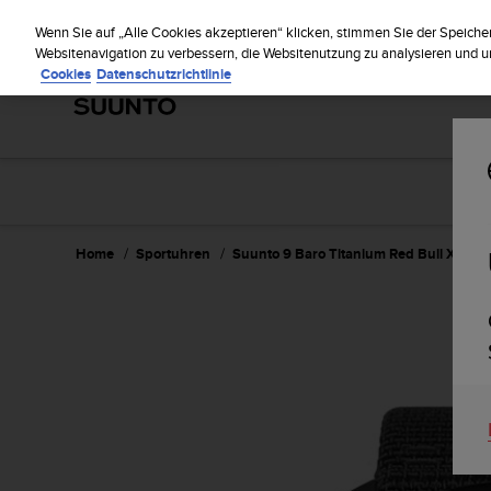
S
Regi
u
Wenn Sie auf „Alle Cookies akzeptieren“ klicken, stimmen Sie der Speiche
u
Websitenavigation zu verbessern, die Websitenutzung zu analysieren und
Cookies
Datenschutzrichtlinie
n
t
o
s
t
r
e
b
t
Home
Sportuhren
Suunto 9 Baro Titanium Red Bull X-Alps 
d
i
e
K
o
n
f
o
r
m