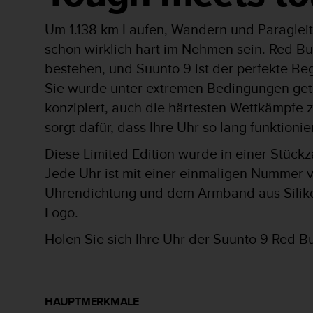
s
s
Um 1.138 km Laufen, Wandern und Paraglei
i
b
schon wirklich hart im Nehmen sein. Red Bul
i
bestehen, und Suunto 9 ist der perfekte Beg
l
Sie wurde unter extremen Bedingungen gete
i
t
konzipiert, auch die härtesten Wettkämpfe 
y
sorgt dafür, dass Ihre Uhr so lang funktionie
G
u
Diese Limited Edition wurde in einer Stückz
i
Jede Uhr ist mit einer einmaligen Nummer ve
d
e
Uhrendichtung und dem Armband aus Silikon 
l
Logo.
i
n
Holen Sie sich Ihre Uhr der Suunto 9 Red Bu
e
s
(
W
C
HAUPTMERKMALE
A