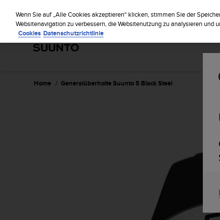
S
Regi
u
Wenn Sie auf „Alle Cookies akzeptieren“ klicken, stimmen Sie der Speiche
u
Websitenavigation zu verbessern, die Websitenutzung zu analysieren und
Cookies
Datenschutzrichtlinie
n
t
o
s
t
r
Home
Generalüberholte Suunto 5 Black Steel
e
b
t
d
i
e
K
o
n
f
o
r
m