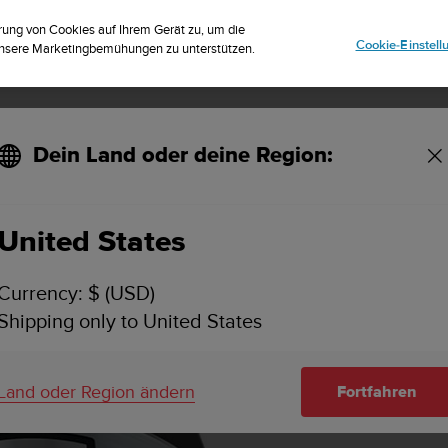
striere dich für den Newsletter und erhalte 5% Rabatt
| Kostenlose Reto
rung von Cookies auf Ihrem Gerät zu, um die
Cookie-Einstel
 unsere Marketingbemühungen zu unterstützen.
Dein Land oder deine Region:
United States
Currency: $ (USD)
Shipping only to United States
Land oder Region ändern
Fortfahren