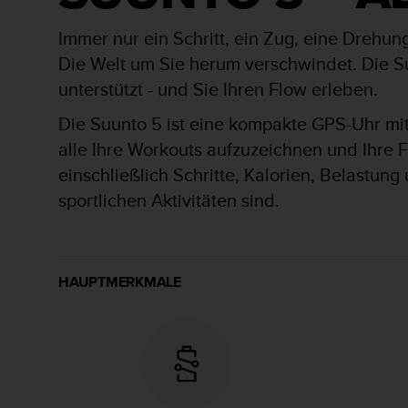
s
s
Immer nur ein Schritt, ein Zug, eine Drehu
i
b
Die Welt um Sie herum verschwindet. Die Su
i
unterstützt - und Sie Ihren Flow erleben.
l
i
Die Suunto 5 ist eine kompakte GPS-Uhr mit 
t
alle Ihre Workouts aufzuzeichnen und Ihre Fo
y
G
einschließlich Schritte, Kalorien, Belastung
u
sportlichen Aktivitäten sind.
i
d
e
l
i
HAUPTMERKMALE
n
e
s
(
W
C
A