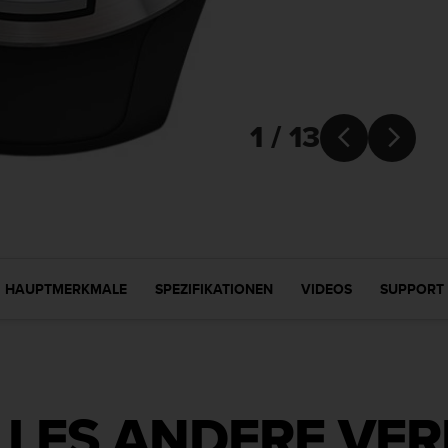
1 / 13


HAUPTMERKMALE
SPEZIFIKATIONEN
VIDEOS
SUPPORT
LLES ANDERE VE