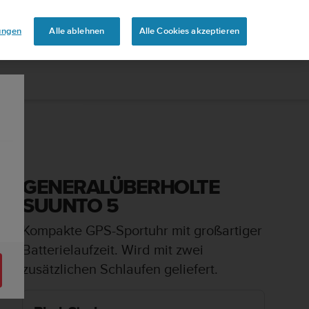
uren
lungen
Alle ablehnen
Alle Cookies akzeptieren
GENERALÜBERHOLTE
SUUNTO 5
Kompakte GPS-Sportuhr mit großartiger
Batterielaufzeit. Wird mit zwei
zusätzlichen Schlaufen geliefert.