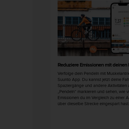
s
n
o
r
m
e
n
a
n
.
S
o
Reduziere Emissionen mit deinen
l
Verfolge dein Pendeln mit Muskelantri
l
Suunto App. Du kannst jetzt deine Fah
t
Spaziergänge und andere Aktivitäten 
e
„Pendeln“ markieren und sehen, wie v
s
Emissionen du im Vergleich zu einer A
t
über dieselbe Strecke eingespart hast
d
u
P
r
o